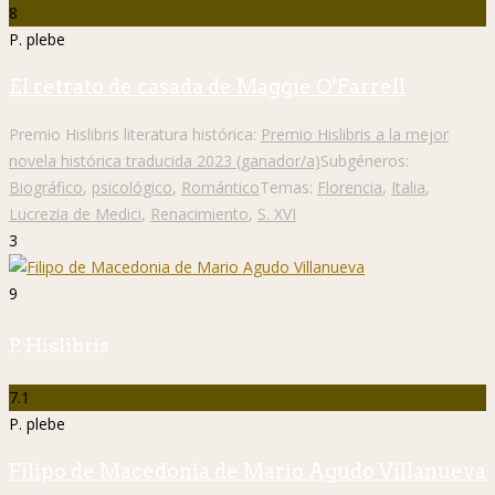
8
P. plebe
El retrato de casada de Maggie O’Farrell
Premio Hislibris literatura histórica:
Premio Hislibris a la mejor
novela histórica traducida 2023 (ganador/a)
Subgéneros:
Biográfico
,
psicológico
,
Romántico
Temas:
Florencia
,
Italia
,
Lucrezia de Medici
,
Renacimiento
,
S. XVI
3
9
P. Hislibris
7.1
P. plebe
Filipo de Macedonia de Mario Agudo Villanueva