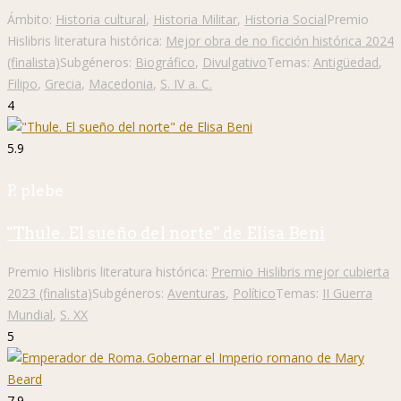
Ámbito:
Historia cultural
,
Historia Militar
,
Historia Social
Premio
Hislibris literatura histórica:
Mejor obra de no ficción histórica 2024
(finalista)
Subgéneros:
Biográfico
,
Divulgativo
Temas:
Antigüedad
,
Filipo
,
Grecia
,
Macedonia
,
S. IV a. C.
4
5.9
P. plebe
"Thule. El sueño del norte" de Elisa Beni
Premio Hislibris literatura histórica:
Premio Hislibris mejor cubierta
2023 (finalista)
Subgéneros:
Aventuras
,
Político
Temas:
II Guerra
Mundial
,
S. XX
5
7.9