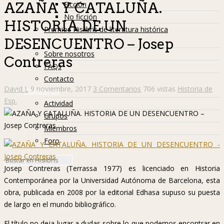
Ficción
AZAÑA Y CATALUÑA.
No ficción
HISTORIA DE UN
Premios Hislibris de literatura histórica
DESENCUENTRO – Josep
Info
Sobre nosotros
Contreras
FAQs
Contacto
David L
9 noviembre, 2017
3 Comentarios
706 vistas
Historia de
Hislibreños
Esp.
Actividad
Grupos
Miembros
Foro
Josep Contreras (Terrassa 1977) es licenciado en Historia
Contemporánea por la Universidad Autónoma de Barcelona, esta
obra, publicada en 2008 por la editorial Edhasa supuso su puesta
de largo en el mundo bibliográfico.
El título no deja lugar a dudas sobre lo que podemos encontrar en