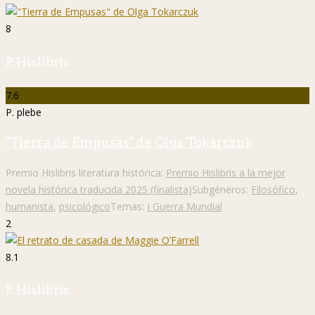
8
P. Hislibris
7.6
P. plebe
"Tierra de Empusas" de Olga Tokarczuk
Premio Hislibris literatura histórica:
Premio Hislibris a la mejor
novela histórica traducida 2025 (finalista)
Subgéneros:
Filosófico
,
humanista
,
psicológico
Temas:
I Guerra Mundial
2
8.1
P. Hislibris