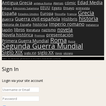
Edad Media
Antigua Grecia
cómic
Atenas
antigua Roma
EEUU
Egipto
Ensayo
entrevista
Edhasa
Ediciones Salamina
Grecia
España
Europa
Estados Unidos
filosofía
Francia
historia
Guerra civil española
Hislibris
guerra
Imperio romano
histórica
Historia de España
Inglaterra
novela
libros
Japón
nazismo
literatura
presentación
Novela histórica
Premios
Roma
Primera Guerra Mundial
Rusia
Segunda Guerra Mundial
Siglo XIX
siglo XX
siglo XVI
Viajes
vikingos
Todos los derechos pertenecen a Hislibris Asociación cultural
Sign In
Login via your site account