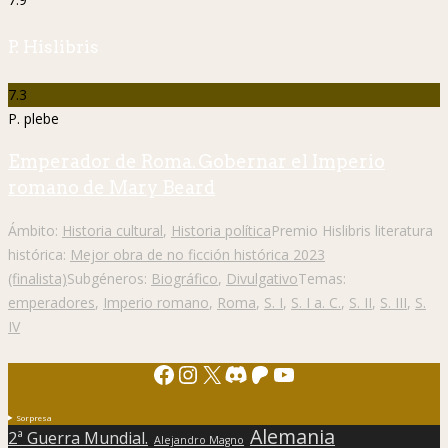
P. Hislibris
7.3
P. plebe
Emperador de Roma. Gobernar el Imperio
romano de Mary Beard
Ámbito:
Historia cultural
,
Historia política
Premio Hislibris literatura
histórica:
Mejor obra de no ficción histórica 2023
(finalista)
Subgéneros:
Biográfico
,
Divulgativo
Temas:
emperadores
,
Imperio romano
,
Roma
,
S. I
,
S. I a. C.
,
S. II
,
S. III
,
S.
IV
Facebook
Instagram
X
Discord
Patreon
YouTube
Sorpresa
Alemania
2ª Guerra Mundial.
Alejandro Magno