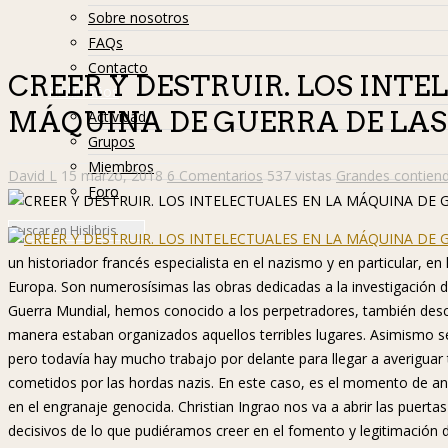
Sobre nosotros
FAQs
Contacto
CREER Y DESTRUIR. LOS INTE
Hislibreños
MÁQUINA DE GUERRA DE LAS SS
Actividad
Grupos
Miembros
David L
15 marzo, 2018
6 Comentarios
537 vistas
Grandes contien
Foro
un historiador francés especialista en el nazismo y en particular, e
Europa. Son numerosísimas las obras dedicadas a la investigación d
Guerra Mundial, hemos conocido a los perpetradores, también des
manera estaban organizados aquellos terribles lugares. Asimismo se
pero todavía hay mucho trabajo por delante para llegar a averigua
cometidos por las hordas nazis. En este caso, es el momento de anali
en el engranaje genocida. Christian Ingrao nos va a abrir las puer
decisivos de lo que pudiéramos creer en el fomento y legitimación