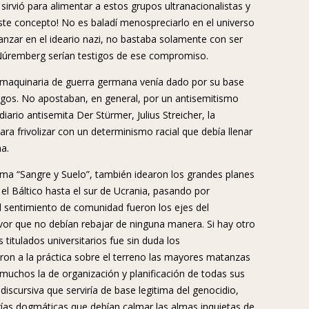
sirvió para alimentar a estos grupos ultranacionalistas y
este concepto! No es baladí menospreciarlo en el universo
vanzar en el ideario nazi, no bastaba solamente con ser
 Núremberg serían testigos de ese compromiso.
a maquinaria de guerra germana venía dado por su base
migos. No apostaban, en general, por un antisemitismo
iario antisemita Der Stürmer, Julius Streicher, la
para frivolizar con un determinismo racial que debía llenar
a.
ema “Sangre y Suelo”, también idearon los grandes planes
el Báltico hasta el sur de Ucrania, pasando por
 el sentimiento de comunidad fueron los ejes del
rvor que no debían rebajar de ninguna manera. Si hay otro
titulados universitarios fue sin duda los
aron a la práctica sobre el terreno las mayores matanzas
 muchos la de organización y planificación de todas sus
discursiva que serviría de base legitima del genocidio,
rías dogmáticas que debían calmar las almas inquietas de