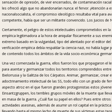
sensación de opresión, de vivir encerrados, de contaminación racial 
les ofreció algo que no abandonarían nunca: el fervor. ¡Atención a 
nacionalsocialista, el compromiso ideológico resultaba vital para a
competente, había que ser un militante convencido. Los Juicios de
Ciertamente, el peligro de estos intelectuales comprometidos en l
empírica legitimadora a la hora de aniquilar físicamente a sus ene
extremo basado en la vulgaridad, tipo del alentado por el editor del d
verificación empírica debía respaldar la ciencia nazi, no había lugar 
de contenido todos los ámbitos de la vida socio-económica german
Una vez comenzada la guerra, ellos fueron los que propagaron el l
para asentar y germanizar todos los territorios comprendidos entre 
Bielorrusia y la Galitzia de los Cárpatos. Animar, germanizar, crear
adoctrinamiento intelectual de las SS, todo ello con un grado de fe
aspecto atroz en el que fueron grandes protagonistas estos jóvenes 
Einsantzgruppen, los terribles grupos móviles de la muerte que llev
en masa de la guerra. ¿Cuál fue su papel en ellos? Pues entre otros
actividades asesinas, además de asumir un rol capital en la práctica 
llevando hasta el mismo lecho de muerte de sus víctimas estas teo