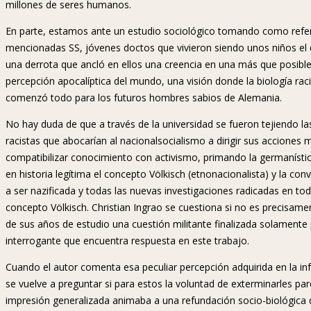
millones de seres humanos.
En parte, estamos ante un estudio sociológico tomando como referen
mencionadas SS, jóvenes doctos que vivieron siendo unos niños el 
una derrota que ancló en ellos una creencia en una más que posibl
percepción apocalíptica del mundo, una visión donde la biología rac
comenzó todo para los futuros hombres sabios de Alemania.
No hay duda de que a través de la universidad se fueron tejiendo la
racistas que abocarían al nacionalsocialismo a dirigir sus acciones 
compatibilizar conocimiento con activismo, primando la germanístic
en historia legítima el concepto Völkisch (etnonacionalista) y la con
a ser nazificada y todas las nuevas investigaciones radicadas en t
concepto Völkisch. Christian Ingrao se cuestiona si no es precisam
de sus años de estudio una cuestión militante finalizada solamente 
interrogante que encuentra respuesta en este trabajo.
Cuando el autor comenta esa peculiar percepción adquirida en la inf
se vuelve a preguntar si para estos la voluntad de exterminarles pa
impresión generalizada animaba a una refundación socio-biológica