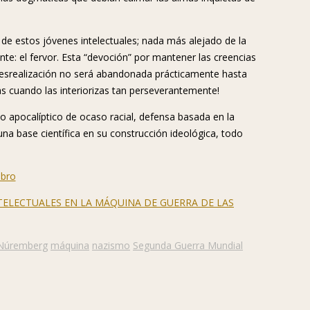
a de estos jóvenes intelectuales; nada más alejado de la
nte: el fervor. Esta “devoción” por mantener las creencias
 desrealización no será abandonada prácticamente hasta
ias cuando las interiorizas tan perseverantemente!
io apocalíptico de ocaso racial, defensa basada en la
una base científica en su construcción ideológica, todo
 INTELECTUALES EN LA MÁQUINA DE GUERRA DE LAS
 Núremberg
máquina
nazismo
Segunda Guerra Mundial