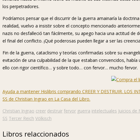
los perpetradores.
Podríamos pensar que el discurrir de la guerra amainaría la doctrin
realidad, vuelvo a insistir sobre el concepto mencionado anteriorme
nazis no desfalleció tan fácilmente, su apego hacia una actitud de
el final del conflicto. ¡Qué poderosas pueden llegar a ser las creenc
Fin de la guerra, cataclismo y teorías confirmadas sobre su evangel
evitación de una culpabilidad de la que estaban convencidos, había 
ello con rigor científico… y sobre todo… con fervor… mucho fervor.
Ayuda a mantener Hislibris comprando CREER Y DESTRUIR. LOS
SS
de Christian Ingrao en La Casa del Libro.
Christian Ingrao
creer
destruir
fervor
guerra
intelectuales
Juicios de
SS
Tercer Reich
Völkisch
Libros relaccionados