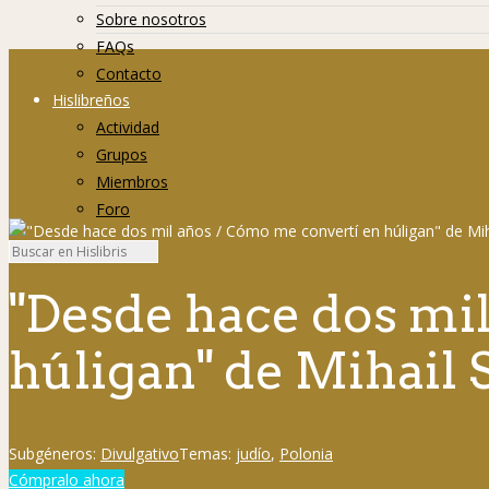
Sobre nosotros
FAQs
Contacto
Hislibreños
Actividad
Grupos
Miembros
Foro
"Desde hace dos mi
húligan" de Mihail 
Subgéneros:
Divulgativo
Temas:
judío
,
Polonia
Cómpralo ahora