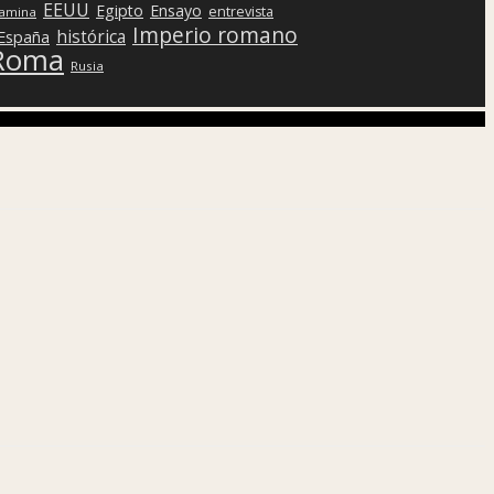
EEUU
Egipto
Ensayo
entrevista
lamina
Imperio romano
histórica
 España
Roma
Rusia