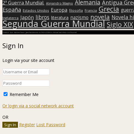
Alemania
Antigua Gre
2ª Guerra Mundial.
Alejandro Magno
Grecia
España
Europa
guerr
Estados Unidos
filosofía
Francia
novela
libros
Japón
Novela hi
nazismo
literatura
Inglaterra
Segunda Guerra Mundial
Siglo XIX
Todos los derechos pertenecen a Hislibris Asociación cultural
Sign In
Login via your site account
Remember Me
Or login via a social network account
OR
Register
Lost Password