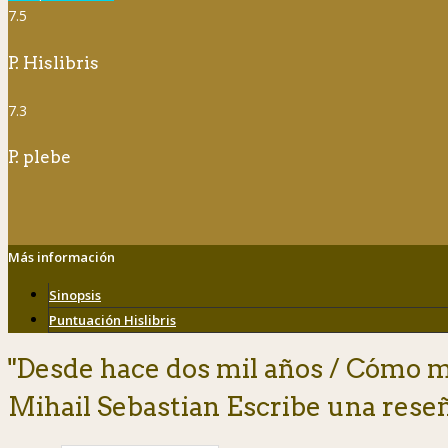
7.5
P. Hislibris
7.3
P. plebe
Más información
Sinopsis
Puntuación Hislibris
"Desde hace dos mil años / Cómo m
Mihail Sebastian Escribe una rese