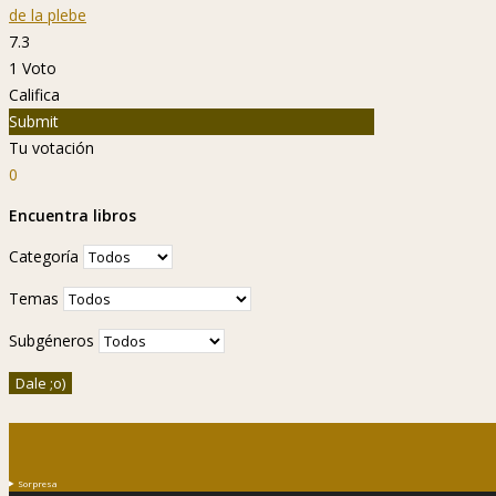
de la plebe
7.3
1
Voto
Califica
Submit
Tu votación
0
Encuentra libros
Categoría
Temas
Subgéneros
Sorpresa