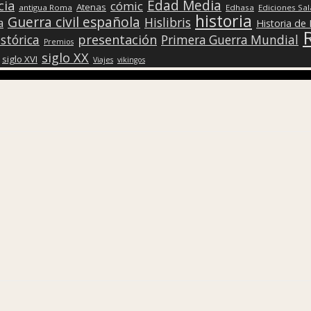
Edad Media
cia
cómic
Atenas
antigua Roma
Edhasa
Ediciones Sa
historia
Guerra civil española
Hislibris
a
Historia de
presentación
stórica
Primera Guerra Mundial
Premios
siglo XX
siglo XVI
Viajes
vikingos