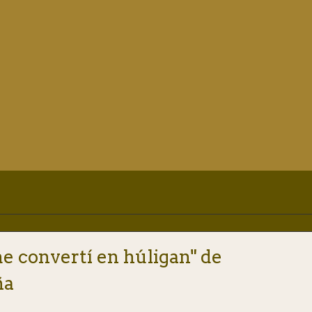
e convertí en húligan" de
ña