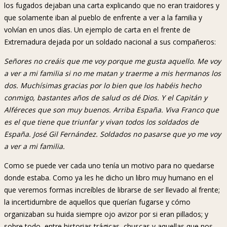
los fugados dejaban una carta explicando que no eran traidores y
que solamente iban al pueblo de enfrente a ver a la familia y
volvían en unos días. Un ejemplo de carta en el frente de
Extremadura dejada por un soldado nacional a sus compañeros:
Señores no creáis que me voy porque me gusta aquello. Me voy
a ver a mi familia si no me matan y traerme a mis hermanos los
dos. Muchísimas gracias por lo bien que los habéis hecho
conmigo, bastantes años de salud os dé Dios. Y el Capitán y
Alféreces que son muy buenos. Arriba España. Viva Franco que
es el que tiene que triunfar y vivan todos los soldados de
España. José Gil Fernández. Soldados no pasarse que yo me voy
a ver a mi familia.
Como se puede ver cada uno tenía un motivo para no quedarse
donde estaba. Como ya les he dicho un libro muy humano en el
que veremos formas increíbles de librarse de ser llevado al frente;
la incertidumbre de aquellos que querían fugarse y cómo
organizaban su huida siempre ojo avizor por si eran pillados; y
sobre todo, entre historias trágicas, chuscas y aquellas que nos