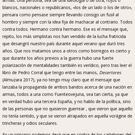
armas. Una persona, sea de una ideología o de otra, rojos o
blancos, nacionales o republicanos, «los de un lado o los de otro»,
pensara como pensase siempre llevando consigo un fusil al
hombro y siempre con la idea fija de machacar al contrario. Todos
contra todos. Hermano contra hermano. Ese es el mensaje que,
repito, los más simplistas nos han vendido de la lucha fratricida
que desangró nuestro país durante aquel verano que duró tres
años. Que nos matamos unos a otros como borregos es cierto y
que durante los años previos a la guerra hubo una fuerte
polarización de mentalidades también es verídico, pero tras leer el
libro de Pedro Corral que tengo entre las manos,
Desertores
(Almuzara 2017), ya no tengo muy claro que el mensaje que
lanzaba la propaganda de ambos bandos acerca de una nación en
armas, todos a una como Fuenteovejuna, sea tan cierta, ya que
en verdad hubo una tercera España, y no hablo de la política, sino
de las personas que no quisieron guerrear , que vieron que aquello
no tenía sentido, y que se vieron atrapados en aquella vorágine de
trincheras y odios seculares.
En un principio podemos decir que en contra de los cartelones del