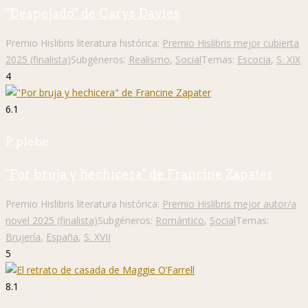
"Despejado" de Carys Davies
Premio Hislibris literatura histórica:
Premio Hislibris mejor cubierta
2025 (finalista)
Subgéneros:
Realismo
,
Social
Temas:
Escocia
,
S. XIX
4
6.1
P. plebe
"Por bruja y hechicera" de Francine Zapater
Premio Hislibris literatura histórica:
Premio Hislibris mejor autor/a
novel 2025 (finalista)
Subgéneros:
Romántico
,
Social
Temas:
Brujería
,
España
,
S. XVII
5
8.1