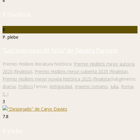
8
P. Hislibris
8
P. plebe
"Las máscaras de Julia" de Sandra Parente
Premio Hislibris literatura histórica:
Premio Hislibris mejor autor/a
2025 (finalista)
,
Premio Hislibris mejor cubierta 2025 (finalista)
,
Premio Hislibris mejor novela histórica 2025 (finalista)
Subgéneros:
drama
,
Político
Temas:
Antigüedad
,
Imperio romano
,
Julia
,
Roma
,
S. I
3
7.8
P. plebe