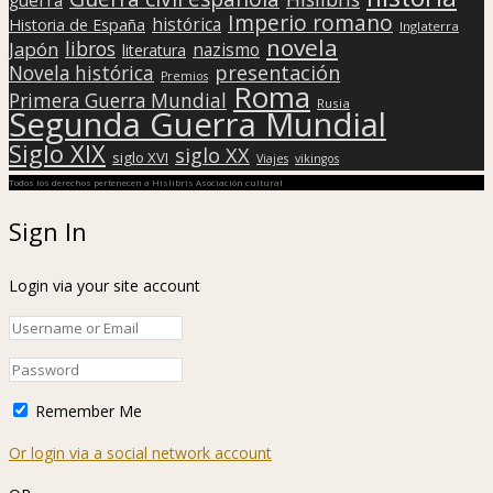
guerra
Imperio romano
histórica
Historia de España
Inglaterra
novela
libros
Japón
nazismo
literatura
presentación
Novela histórica
Premios
Roma
Primera Guerra Mundial
Rusia
Segunda Guerra Mundial
Siglo XIX
siglo XX
siglo XVI
Viajes
vikingos
Todos los derechos pertenecen a Hislibris Asociación cultural
Sign In
Login via your site account
Remember Me
Or login via a social network account