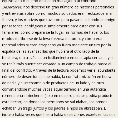
equivocado o que no deseaban mal alguno al contrario.
Desertores
, nos describe un gran número de historias personales
y entrevistas sobre como muchos soldados eran reclutados a la
fuerza, y los motivos que tuvieron para pasarse al bando enemigo
por razones ideológicas o simplemente para estar con sus
familiares; cómo prepararse la fuga, las formas de hacerlo, los
modos de librarse de la leva forzosa de turno, y cómo eran
represaliados si eran atrapados ya fuera mediante un tiro por la
espalda de las avanzadillas que hubiera al otro lado de la
trinchera, o a través de un fusilamiento en una tapia cercana, y si
se tenía más suerte ser enviado a un campo de trabajo hasta el
final del conflicto. A través de la lectura podemos ver el abundante
número de deserciones que había, la confraternización en tierra
de nadie y el intercambio de productos de un lado y de otro
convirtiéndose muchas veces aquel terreno en una auténtica
romería entre trincheras (solo en nuestro país se podría producir
este hecho) en donde los hermanos se saludaban, los primos
echaban un trago juntos y los padres e hijos se abrazaban. E
incluso había veces que hasta había deserciones exprés en las que