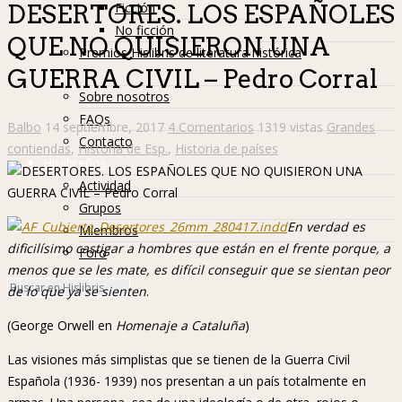
Ficción
DESERTORES. LOS ESPAÑOLES
No ficción
QUE NO QUISIERON UNA
Premios Hislibris de literatura histórica
GUERRA CIVIL – Pedro Corral
Info
Sobre nosotros
FAQs
Balbo
14 septiembre, 2017
4 Comentarios
1319 vistas
Grandes
Contacto
contiendas
,
Historia de Esp.
,
Historia de países
Hislibreños
Actividad
Grupos
En verdad es
Miembros
dificilísimo castigar a hombres que están en el frente porque, a
Foro
menos que se les mate, es difícil conseguir que se sientan peor
de lo que ya se sienten
.
(George Orwell en
Homenaje a Cataluña
)
Las visiones más simplistas que se tienen de la Guerra Civil
Española (1936- 1939) nos presentan a un país totalmente en