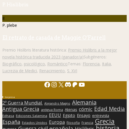
P. Hislibris
8
P. plebe
El retrato de casada de Maggie O’Farrell
Premio Hislibris literatura histórica:
Premio Hislibris a la mejor
novela histórica traducida 2023 (ganador/a)
Subgéneros:
Biográfico
,
psicológico
,
Romántico
Temas:
Florencia
,
Italia
,
Lucrezia de Medici
,
Renacimiento
,
S. XVI
Facebook
Instagram
X
Discord
Patreon
YouTube
Sorpresa
Alemania
2ª Guerra Mundial.
Alejandro Magno
Edad Media
Antigua Grecia
cómic
Atenas
antigua Roma
EEUU
Egipto
Ensayo
entrevista
Edhasa
Ediciones Salamina
Grecia
España
Europa
Estados Unidos
filosofía
Francia
historia
Guerra civil española
Hislibris