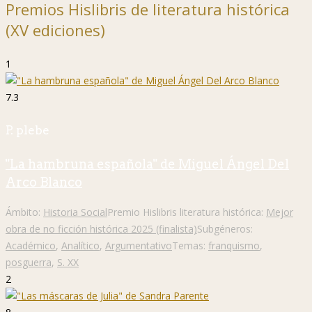
Premios Hislibris de literatura histórica
(XV ediciones)
1
7.3
P. plebe
"La hambruna española" de Miguel Ángel Del
Arco Blanco
Ámbito:
Historia Social
Premio Hislibris literatura histórica:
Mejor
obra de no ficción histórica 2025 (finalista)
Subgéneros:
Académico
,
Analítico
,
Argumentativo
Temas:
franquismo
,
posguerra
,
S. XX
2