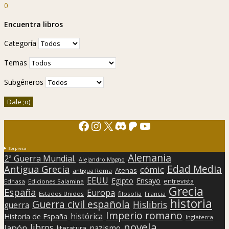
0
Encuentra libros
Categoría
Temas
Subgéneros
Facebook
Instagram
X
Discord
Patreon
YouTube
Sorpresa
Alemania
2ª Guerra Mundial.
Alejandro Magno
Edad Media
Antigua Grecia
cómic
Atenas
antigua Roma
EEUU
Egipto
Ensayo
entrevista
Edhasa
Ediciones Salamina
Grecia
España
Europa
Estados Unidos
filosofía
Francia
historia
Guerra civil española
Hislibris
guerra
Imperio romano
histórica
Historia de España
Inglaterra
novela
libros
Japón
nazismo
literatura