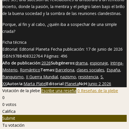
incierto, donde la pasión, la mentira y el peligro laten bajo el brillo
de la buena sociedad y la sombra de las reuniones clandestinas.
Porque, al fin y al cabo, ¿quién iba a sospechar de una simple
criada?
Ficha técnica
Editorial: Editorial Planeta Fecha publicación: 17 de junio de 2026
ISBN:9788408322764 Páginas: 496
Año de publicación:
2026
Subgéneros:
drama
,
espionaje
,
Intriga-
Misterio
,
Romántico
Temas:
Barcelona
,
clases sociales
,
España
,
franquismo
,
II Guerra Mundial
,
nazismo
,
resistencia
,
S.
XX
Autor/a:
Marta Platel
Editorial:
Planeta
NcH:
Junio 2 2026
Votación de la plebe
Escribe una reseña
0 Reseñas de la plebe
0
0
votos
Califica
Submit
Tu votación