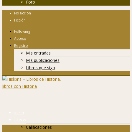
Foro
No ficción
Ficción
Following
Acceso
Registro
Mis entradas
Mis publicaciones
Libros que sigo
Inicio
Libros
Calificaciones