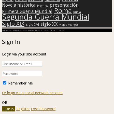
presentación
Novela histórica
Premios
Roma
Primera Guerra Mundial
Rusia
Segunda Guerra Mundial
Siglo XIX
siglo XX
siglo XVI
Viajes
vikingos
Todos los derechos pertenecen a Hislibris Asociación cultural
Sign In
Login via your site account
Remember Me
Or login via a social network account
OR
Register
Lost Password