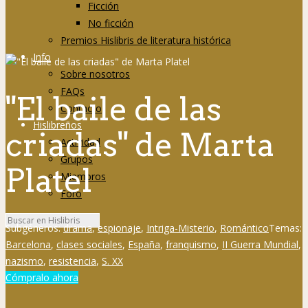
Ficción
No ficción
Premios Hislibris de literatura histórica
Info
Sobre nosotros
FAQs
"El baile de las
Contacto
Hislibreños
criadas" de Marta
Actividad
Grupos
Platel
Miembros
Foro
Subgéneros:
drama
,
espionaje
,
Intriga-Misterio
,
Romántico
Temas:
Barcelona
,
clases sociales
,
España
,
franquismo
,
II Guerra Mundial
,
nazismo
,
resistencia
,
S. XX
Cómpralo ahora