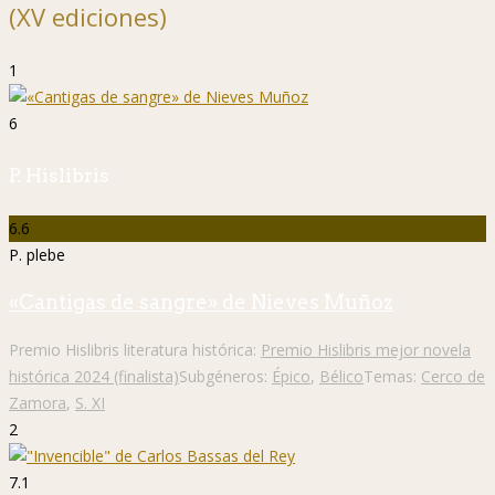
(XV ediciones)
1
6
P. Hislibris
6.6
P. plebe
«Cantigas de sangre» de Nieves Muñoz
Premio Hislibris literatura histórica:
Premio Hislibris mejor novela
histórica 2024 (finalista)
Subgéneros:
Épico
,
Bélico
Temas:
Cerco de
Zamora
,
S. XI
2
7.1