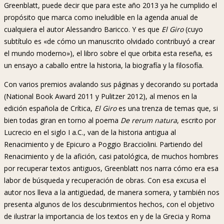
Greenblatt, puede decir que para este año 2013 ya he cumplido el
propósito que marca como ineludible en la agenda anual de
cualquiera el autor Alessandro Baricco. Y es que
El Giro
(cuyo
subtítulo es «de cómo un manuscrito olvidado contribuyó a crear
el mundo moderno»), el libro sobre el que orbita esta reseña, es
un ensayo a caballo entre la historia, la biografía y la filosofía.
Con varios premios avalando sus páginas y decorando su portada
(National Book Award 2011 y Pulitzer 2012), al menos en la
edición española de Crítica,
El Giro
es una trenza de temas que, si
bien todas giran en torno al poema
De rerum natura
, escrito por
Lucrecio en el siglo I a.C., van de la historia antigua al
Renacimiento y de Epicuro a Poggio Bracciolini. Partiendo del
Renacimiento y de la afición, casi patológica, de muchos hombres
por recuperar textos antiguos, Greenblatt nos narra cómo era esa
labor de búsqueda y recuperación de obras. Con esa excusa el
autor nos lleva a la antigüedad, de manera somera, y también nos
presenta algunos de los descubrimientos hechos, con el objetivo
de ilustrar la importancia de los textos en y de la Grecia y Roma