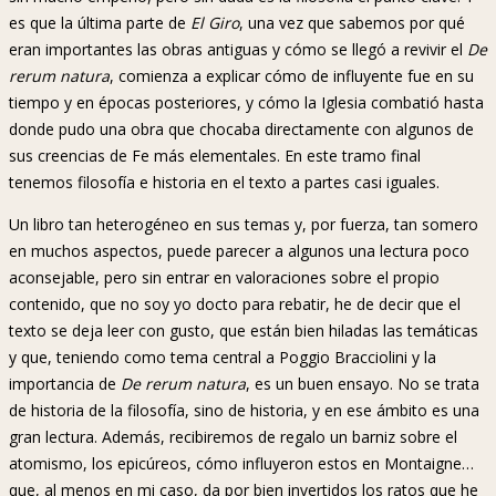
es que la última parte de
El Giro
, una vez que sabemos por qué
eran importantes las obras antiguas y cómo se llegó a revivir el
De
rerum natura
, comienza a explicar cómo de influyente fue en su
tiempo y en épocas posteriores, y cómo la Iglesia combatió hasta
donde pudo una obra que chocaba directamente con algunos de
sus creencias de Fe más elementales. En este tramo final
tenemos filosofía e historia en el texto a partes casi iguales.
Un libro tan heterogéneo en sus temas y, por fuerza, tan somero
en muchos aspectos, puede parecer a algunos una lectura poco
aconsejable, pero sin entrar en valoraciones sobre el propio
contenido, que no soy yo docto para rebatir, he de decir que el
texto se deja leer con gusto, que están bien hiladas las temáticas
y que, teniendo como tema central a Poggio Bracciolini y la
importancia de
De rerum natura
, es un buen ensayo. No se trata
de historia de la filosofía, sino de historia, y en ese ámbito es una
gran lectura. Además, recibiremos de regalo un barniz sobre el
atomismo, los epicúreos, cómo influyeron estos en Montaigne…
que, al menos en mi caso, da por bien invertidos los ratos que he