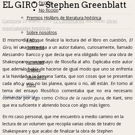
Ficción
EL GIRO – Stephen Greenblatt
No ficción
Premios Hislibris de literatura histórica
Curistoria
23 enero, 2013
12 Comentarios
900 vistas
Otras
Info
especialidades históricas
Sobre nosotros
FAQs
El mismo día en que finalicé la lectura del el libro en cuestión,
El
Giro
, leí una entrevista a un autor italiano, curiosamente, llamado
Contacto
Alessandro Baricco y que decía que era obligado leer una obra de
Hislibreños
Shakespeare y un ensayo de filosofía al año. Explicaba este autor
Actividad
que además había de hacerse de igual modo que uno se enfrenta
Grupos
a la Navidad o la Semana Santa, que son cosas que se presentan
Miembros
cada año y uno no las planea, quiera o no, allí están. En torno al
Foro
tema del ensayo filosófico comentaba que no era necesario
comenzar por algo como
Crítica de la razón pura
, de Kant, sino
que era suficiente ir abriendo boca con algo más ligero.
En mi caso personal, que me encuentro a medio camino en la
lectura de un volumen que recopila varias obras de teatro de
Shakespeare y que acabo de finalizar la obra de Stephen