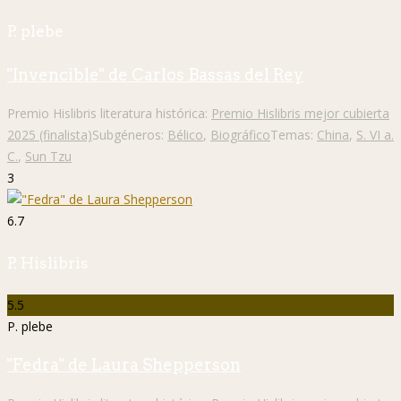
P. plebe
"Invencible" de Carlos Bassas del Rey
Premio Hislibris literatura histórica:
Premio Hislibris mejor cubierta
2025 (finalista)
Subgéneros:
Bélico
,
Biográfico
Temas:
China
,
S. VI a.
C.
,
Sun Tzu
3
6.7
P. Hislibris
5.5
P. plebe
"Fedra" de Laura Shepperson