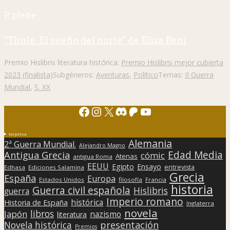
P. plebe
"Thule. El sueño del norte" de Elisa Beni
Premio Hislibris literatura histórica:
Premio Hislibris mejor cubierta
2023 (finalista)
Subgéneros:
Aventuras
,
Político
Temas:
II Guerra
Mundial
,
S. XX
Facebook
Instagram
X
Discord
Patreon
YouTube
Sorpresa
Alemania
2ª Guerra Mundial.
Alejandro Magno
Edad Media
Antigua Grecia
cómic
Atenas
antigua Roma
EEUU
Egipto
Ensayo
entrevista
Edhasa
Ediciones Salamina
Grecia
España
Europa
Estados Unidos
filosofía
Francia
historia
Guerra civil española
Hislibris
guerra
Imperio romano
histórica
Historia de España
Inglaterra
novela
libros
Japón
nazismo
literatura
presentación
Novela histórica
Premios