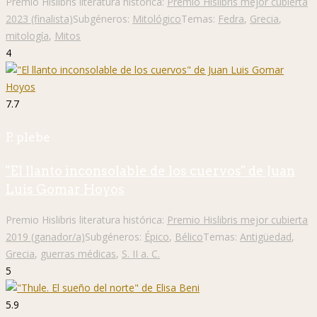
Premio Hislibris literatura histórica:
Premio Hislibris mejor cubierta
2023 (finalista)
Subgéneros:
Mitológico
Temas:
Fedra
,
Grecia
,
mitología
,
Mitos
4
7.7
P. plebe
"El llanto inconsolable de los cuervos" de Juan
Luis Gomar Hoyos
Premio Hislibris literatura histórica:
Premio Hislibris mejor cubierta
2019 (ganador/a)
Subgéneros:
Épico
,
Bélico
Temas:
Antigüedad
,
Grecia
,
guerras médicas
,
S. II a. C.
5
5.9