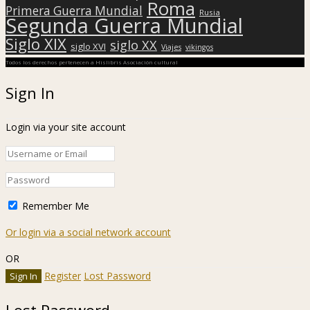
Roma
Primera Guerra Mundial
Rusia
Segunda Guerra Mundial
Siglo XIX
siglo XX
siglo XVI
Viajes
vikingos
Todos los derechos pertenecen a Hislibris Asociación cultural
Sign In
Login via your site account
Remember Me
Or login via a social network account
OR
Register
Lost Password
Lost Password