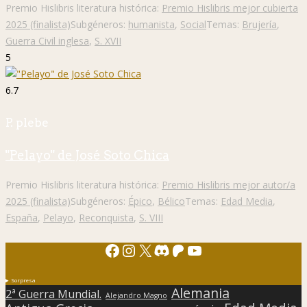
Premio Hislibris literatura histórica:
Premio Hislibris mejor cubierta
2025 (finalista)
Subgéneros:
humanista
,
Social
Temas:
Brujería
,
Guerra Civil inglesa
,
S. XVII
5
6.7
P. plebe
"Pelayo" de José Soto Chica
Premio Hislibris literatura histórica:
Premio Hislibris mejor autor/a
2025 (finalista)
Subgéneros:
Épico
,
Bélico
Temas:
Edad Media
,
España
,
Pelayo
,
Reconquista
,
S. VIII
Facebook
Instagram
X
Discord
Patreon
YouTube
Sorpresa
Alemania
2ª Guerra Mundial.
Alejandro Magno