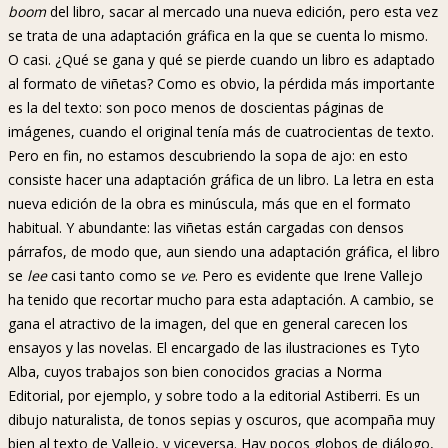
boom
del libro, sacar al mercado una nueva edición, pero esta vez
se trata de una adaptación gráfica en la que se cuenta lo mismo.
O casi. ¿Qué se gana y qué se pierde cuando un libro es adaptado
al formato de viñetas? Como es obvio, la pérdida más importante
es la del texto: son poco menos de doscientas páginas de
imágenes, cuando el original tenía más de cuatrocientas de texto.
Pero en fin, no estamos descubriendo la sopa de ajo: en esto
consiste hacer una adaptación gráfica de un libro. La letra en esta
nueva edición de la obra es minúscula, más que en el formato
habitual. Y abundante: las viñetas están cargadas con densos
párrafos, de modo que, aun siendo una adaptación gráfica, el libro
se
lee
casi tanto como se
ve
. Pero es evidente que Irene Vallejo
ha tenido que recortar mucho para esta adaptación. A cambio, se
gana el atractivo de la imagen, del que en general carecen los
ensayos y las novelas. El encargado de las ilustraciones es Tyto
Alba, cuyos trabajos son bien conocidos gracias a Norma
Editorial, por ejemplo, y sobre todo a la editorial Astiberri. Es un
dibujo naturalista, de tonos sepias y oscuros, que acompaña muy
bien al texto de Vallejo, y viceversa. Hay pocos globos de diálogo,