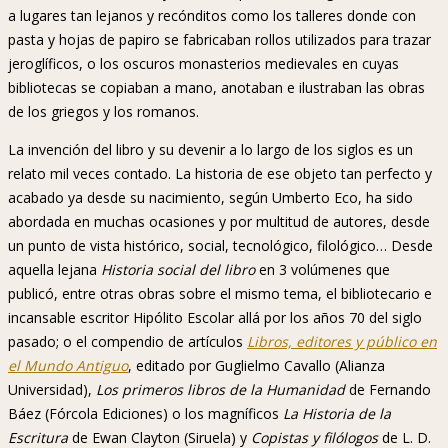
a lugares tan lejanos y recónditos como los talleres donde con
pasta y hojas de papiro se fabricaban rollos utilizados para trazar
jeroglíficos, o los oscuros monasterios medievales en cuyas
bibliotecas se copiaban a mano, anotaban e ilustraban las obras
de los griegos y los romanos.
La invención del libro y su devenir a lo largo de los siglos es un
relato mil veces contado. La historia de ese objeto tan perfecto y
acabado ya desde su nacimiento, según Umberto Eco, ha sido
abordada en muchas ocasiones y por multitud de autores, desde
un punto de vista histórico, social, tecnológico, filológico… Desde
aquella lejana
Historia social del libro
en 3 volúmenes que
publicó, entre otras obras sobre el mismo tema, el bibliotecario e
incansable escritor Hipólito Escolar allá por los años 70 del siglo
pasado; o el compendio de artículos
Libros, editores y público en
el Mundo Antiguo
, editado por Guglielmo Cavallo (Alianza
Universidad),
Los primeros libros de la Humanidad
de Fernando
Báez (Fórcola Ediciones) o los magníficos
La Historia de la
Escritura
de Ewan Clayton (Siruela) y
Copistas y filólogos
de L. D.