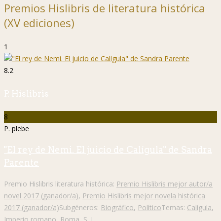
Premios Hislibris de literatura histórica
(XV ediciones)
1
8.2
P. Hislibris
8
P. plebe
"El rey de Nemi. El juicio de Calígula" de Sandra
Parente
Premio Hislibris literatura histórica:
Premio Hislibris mejor autor/a
novel 2017 (ganador/a)
,
Premio Hislibris mejor novela histórica
2017 (ganador/a)
Subgéneros:
Biográfico
,
Político
Temas:
Calígula
,
Imperio romano
,
Roma
,
S. I