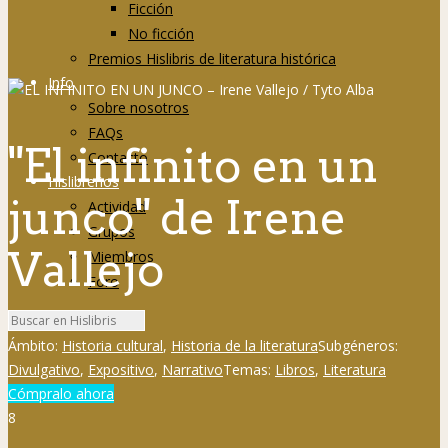
Ficción
No ficción
Premios Hislibris de literatura histórica
Info
Sobre nosotros
FAQs
"El infinito en un
Contacto
Hislibreños
junco" de Irene
Actividad
Grupos
Vallejo
Miembros
Foro
Ámbito:
Historia cultural
,
Historia de la literatura
Subgéneros:
Divulgativo
,
Expositivo
,
Narrativo
Temas:
Libros
,
Literatura
Cómpralo ahora
8