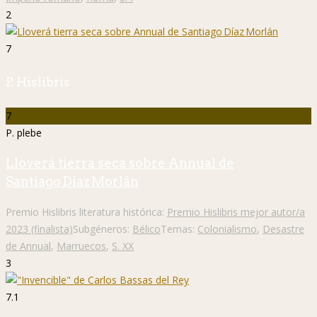
2
7
P. Hislibris
7
P. plebe
Lloverá tierra seca sobre Annual de
Santiago Díaz Morlán
Premio Hislibris literatura histórica:
Premio Hislibris mejor autor/a
2023 (finalista)
Subgéneros:
Bélico
Temas:
Colonialismo
,
Desastre
de Annual
,
Marruecos
,
S. XX
3
7.1