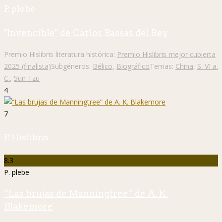
P. plebe
"Invencible" de Carlos Bassas del Rey
Premio Hislibris literatura histórica:
Premio Hislibris mejor cubierta
2025 (finalista)
Subgéneros:
Bélico
,
Biográfico
Temas:
China
,
S. VI a.
C.
,
Sun Tzu
4
7
P. Hislibris
8.3
P. plebe
“Las brujas de Manningtree” de A. K.
Blakemore