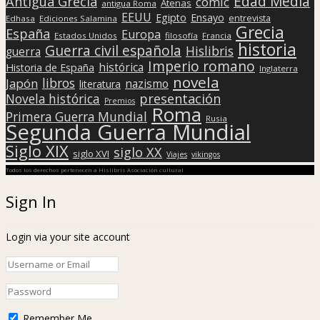
Edad Media
Antigua Grecia
cómic
Atenas
antigua Roma
EEUU
Egipto
Ensayo
entrevista
Edhasa
Ediciones Salamina
Grecia
España
Europa
Estados Unidos
filosofía
Francia
historia
Guerra civil española
Hislibris
guerra
Imperio romano
histórica
Historia de España
Inglaterra
novela
libros
Japón
nazismo
literatura
presentación
Novela histórica
Premios
Roma
Primera Guerra Mundial
Rusia
Segunda Guerra Mundial
Siglo XIX
siglo XX
siglo XVI
Viajes
vikingos
Todos los derechos pertenecen a Hislibris Asociación cultural
Sign In
Login via your site account
Remember Me