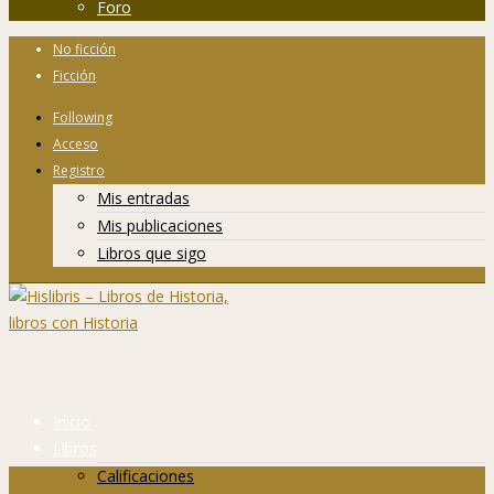
Foro
No ficción
Ficción
Following
Acceso
Registro
Mis entradas
Mis publicaciones
Libros que sigo
Inicio
Libros
Calificaciones