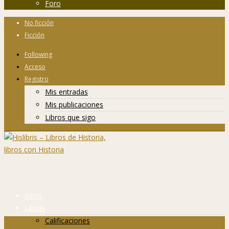
Foro
No ficción
Ficción
Following
Acceso
Registro
Mis entradas
Mis publicaciones
Libros que sigo
Inicio
Libros
Calificaciones