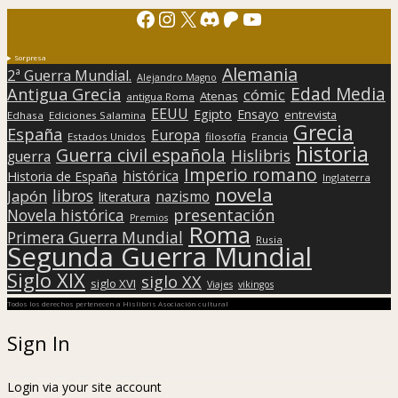
Facebook
Instagram
X
Discord
Patreon
YouTube
Sorpresa
Alemania
2ª Guerra Mundial.
Alejandro Magno
Edad Media
Antigua Grecia
cómic
Atenas
antigua Roma
EEUU
Egipto
Ensayo
entrevista
Edhasa
Ediciones Salamina
Grecia
España
Europa
Estados Unidos
filosofía
Francia
historia
Guerra civil española
Hislibris
guerra
Imperio romano
histórica
Historia de España
Inglaterra
novela
libros
Japón
nazismo
literatura
presentación
Novela histórica
Premios
Roma
Primera Guerra Mundial
Rusia
Segunda Guerra Mundial
Siglo XIX
siglo XX
siglo XVI
Viajes
vikingos
Todos los derechos pertenecen a Hislibris Asociación cultural
Sign In
Login via your site account