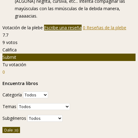
(ALGUNA) negrita, cursiva, etc... Intenta compaginar las
mayúsculas con las minúsculas de la debida manera,
graaaacias.
Votación de la plebe
Escribe una reseña
0 Reseñas de la plebe
7.7
9
votos
Califica
Submit
Tu votación
0
Encuentra libros
Categoría
Temas
Subgéneros