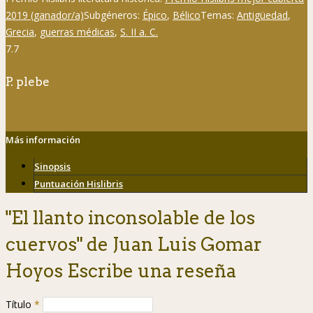
2019 (ganador/a)
Subgéneros:
Épico
,
Bélico
Temas:
Antigüedad
,
Grecia
,
guerras médicas
,
S. II a. C.
7.7
P. plebe
Más información
Sinopsis
Puntuación Hislibris
"El llanto inconsolable de los
cuervos" de Juan Luis Gomar
Hoyos Escribe una reseña
Título
*