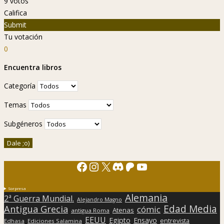
9
votos
Califica
Submit
Tu votación
0
Encuentra libros
Categoría
Temas
Subgéneros
Facebook
Instagram
X
Discord
Patreon
YouTube
Sorpresa
Alemania
2ª Guerra Mundial.
Alejandro Magno
Edad Media
Antigua Grecia
cómic
Atenas
antigua Roma
EEUU
Egipto
Ensayo
entrevista
Edhasa
Ediciones Salamina