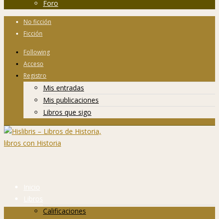
Foro
No ficción
Ficción
Following
Acceso
Registro
Mis entradas
Mis publicaciones
Libros que sigo
Inicio
Libros
Calificaciones