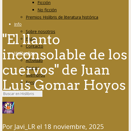
Ficción
No ficción
Premios Hislibris de literatura histórica
Info
Sobre nosotros
"El llanto
FAQs
Contacto
inconsolable de los
Hislibreños
Actividad
cuervos" de Juan
Grupos
Miembros
Luis Gomar Hoyos
Foro
Por
Javi_LR
el
18 noviembre, 2025