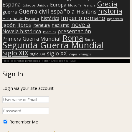
Grecia
España
Europa
Estados Unidos
filosofía
Francia
historia
Guerra civil española
Hislibris
guerra
Imperio romano
histórica
Historia de España
Inglaterra
novela
libros
Japón
nazismo
literatura
presentación
Novela histórica
Premios
Roma
Primera Guerra Mundial
Rusia
Segunda Guerra Mundial
Siglo XIX
siglo XX
siglo XVI
Viajes
vikingos
Todos los derechos pertenecen a Hislibris Asociación cultural
Sign In
Login via your site account
Remember Me