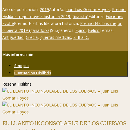
Año de publicación:
2019
Autor/a:
Juan Luis Gomar Hoyos
,
Premio
Hislibris mejor novela histórica 2019 (finalista)
Editorial:
Ediciones
Evohé
Premio Hislibris literatura histórica:
Premio Hislibris mejor
cubierta 2019 (ganador/a)
Subgéneros:
Épico
,
Bélico
Temas:
Antigüedad
,
Grecia
,
guerras médicas
,
S. II a. C.
Más información
Sinopsis
Puntuación Hislibris
Reseña Hislibris
EL LLANTO INCONSOLABLE DE LOS CUERVOS