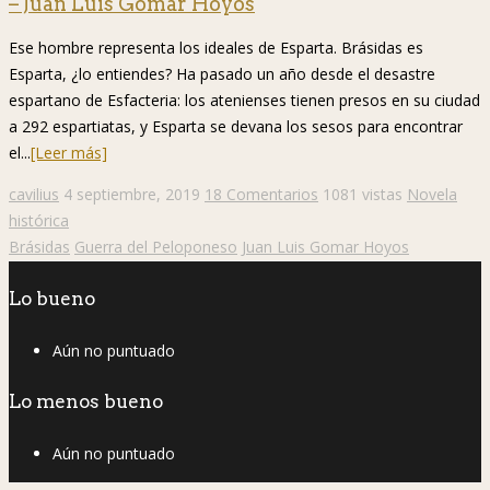
– Juan Luis Gomar Hoyos
Ese hombre representa los ideales de Esparta. Brásidas es
Esparta, ¿lo entiendes? Ha pasado un año desde el desastre
espartano de Esfacteria: los atenienses tienen presos en su ciudad
a 292 espartiatas, y Esparta se devana los sesos para encontrar
el...
[Leer más]
cavilius
4 septiembre, 2019
18 Comentarios
1081 vistas
Novela
histórica
Brásidas
Guerra del Peloponeso
Juan Luis Gomar Hoyos
Lo bueno
Aún no puntuado
Lo menos bueno
Aún no puntuado