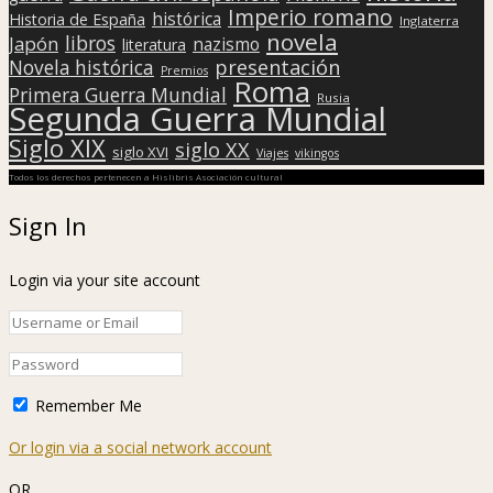
Imperio romano
histórica
Historia de España
Inglaterra
novela
libros
Japón
nazismo
literatura
presentación
Novela histórica
Premios
Roma
Primera Guerra Mundial
Rusia
Segunda Guerra Mundial
Siglo XIX
siglo XX
siglo XVI
Viajes
vikingos
Todos los derechos pertenecen a Hislibris Asociación cultural
Sign In
Login via your site account
Remember Me
Or login via a social network account
OR