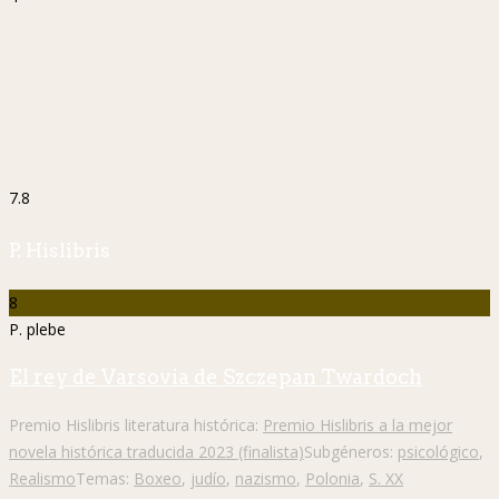
7.8
P. Hislibris
8
P. plebe
El rey de Varsovia de Szczepan Twardoch
Premio Hislibris literatura histórica:
Premio Hislibris a la mejor
novela histórica traducida 2023 (finalista)
Subgéneros:
psicológico
,
Realismo
Temas:
Boxeo
,
judío
,
nazismo
,
Polonia
,
S. XX