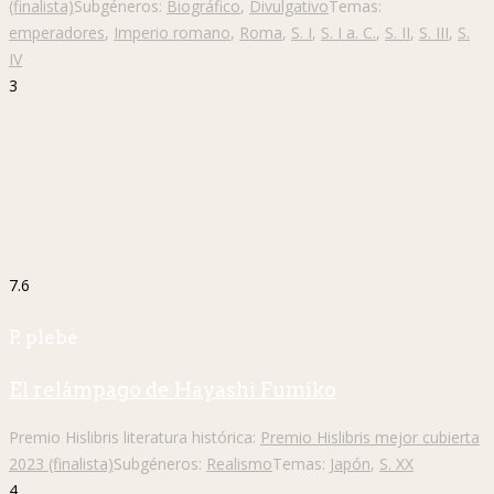
(finalista)
Subgéneros:
Biográfico
,
Divulgativo
Temas:
emperadores
,
Imperio romano
,
Roma
,
S. I
,
S. I a. C.
,
S. II
,
S. III
,
S.
IV
3
7.6
P. plebe
El relámpago de Hayashi Fumiko
Premio Hislibris literatura histórica:
Premio Hislibris mejor cubierta
2023 (finalista)
Subgéneros:
Realismo
Temas:
Japón
,
S. XX
4