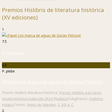
Premios Hislibris de literatura histórica
(XV ediciones)
1
7.5
P. Hislibris
6.8
P. plebe
«Papel con marca de agua» de Goran Petrović
Premio Hislibris literatura histórica:
Premio Hislibris a la mejor
novela histórica traducida 2024 (finalista)
Subgéneros:
realismo
mágico
Temas:
Reino de Napoles
,
S. XIV a. C.
2