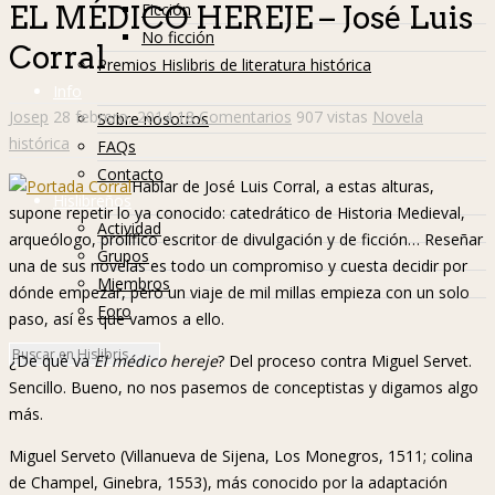
Ficción
EL MÉDICO HEREJE – José Luis
No ficción
Corral
Premios Hislibris de literatura histórica
Info
Josep
28 febrero, 2014
18 Comentarios
907 vistas
Novela
Sobre nosotros
histórica
FAQs
Contacto
Hablar de José Luis Corral, a estas alturas,
Hislibreños
supone repetir lo ya conocido: catedrático de Historia Medieval,
Actividad
arqueólogo, prolífico escritor de divulgación y de ficción… Reseñar
Grupos
una de sus novelas es todo un compromiso y cuesta decidir por
Miembros
dónde empezar, pero un viaje de mil millas empieza con un solo
Foro
paso, así es que vamos a ello.
¿De qué va
El médico hereje
? Del proceso contra Miguel Servet.
Sencillo. Bueno, no nos pasemos de conceptistas y digamos algo
más.
Miguel Serveto (Villanueva de Sijena, Los Monegros, 1511; colina
de Champel, Ginebra, 1553), más conocido por la adaptación