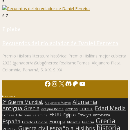
5
6.7
P. plebe
Recuerdos del río volador de Daniel Ferreira
Premio Hislibris literatura histórica:
Premio Hislibris mejor cubierta
2023 (ganador/a)
Subgéneros:
Realismo
Temas:
Alejandro Plata
,
Colombia
,
Panamá
,
S. XIX
,
S. XX
Facebook
Instagram
X
Discord
Patreon
YouTube
Sorpresa
Alemania
2ª Guerra Mundial.
Alejandro Magno
Edad Media
Antigua Grecia
cómic
Atenas
antigua Roma
EEUU
Egipto
Ensayo
entrevista
Edhasa
Ediciones Salamina
Grecia
España
Europa
Estados Unidos
filosofía
Francia
historia
Guerra civil española
Hislibris
guerra