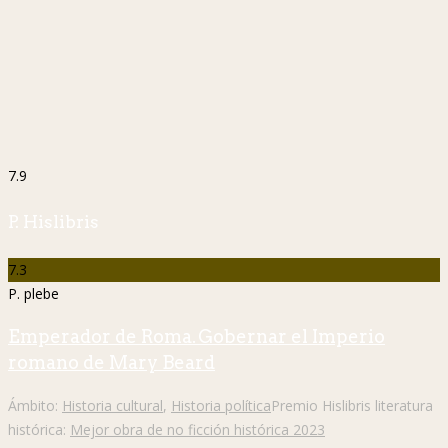
7.9
P. Hislibris
7.3
P. plebe
Emperador de Roma. Gobernar el Imperio
romano de Mary Beard
Ámbito:
Historia cultural
,
Historia política
Premio Hislibris literatura
histórica:
Mejor obra de no ficción histórica 2023