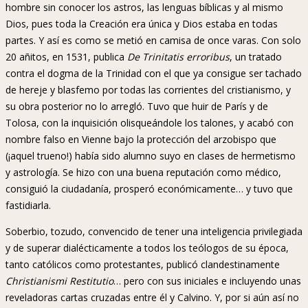
hombre sin conocer los astros, las lenguas bíblicas y al mismo
Dios, pues toda la Creación era única y Dios estaba en todas
partes. Y así es como se metió en camisa de once varas. Con solo
20 añitos, en 1531, publica
De Trinitatis erroribus
, un tratado
contra el dogma de la Trinidad con el que ya consigue ser tachado
de hereje y blasfemo por todas las corrientes del cristianismo, y
su obra posterior no lo arregló. Tuvo que huir de París y de
Tolosa, con la inquisición olisqueándole los talones, y acabó con
nombre falso en Vienne bajo la protección del arzobispo que
(¡aquel trueno!) había sido alumno suyo en clases de hermetismo
y astrología. Se hizo con una buena reputación como médico,
consiguió la ciudadanía, prosperó económicamente… y tuvo que
fastidiarla.
Soberbio, tozudo, convencido de tener una inteligencia privilegiada
y de superar dialécticamente a todos los teólogos de su época,
tanto católicos como protestantes, publicó clandestinamente
Christianismi Restitutio
… pero con sus iniciales e incluyendo unas
reveladoras cartas cruzadas entre él y Calvino. Y, por si aún así no