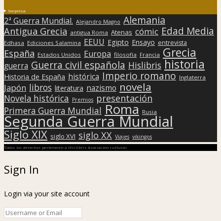
Sorpresa
Alemania
2ª Guerra Mundial.
Alejandro Magno
Edad Media
Antigua Grecia
cómic
Atenas
antigua Roma
EEUU
Egipto
Ensayo
entrevista
Edhasa
Ediciones Salamina
Grecia
España
Europa
Estados Unidos
filosofía
Francia
historia
Guerra civil española
Hislibris
guerra
Imperio romano
histórica
Historia de España
Inglaterra
novela
libros
Japón
nazismo
literatura
presentación
Novela histórica
Premios
Roma
Primera Guerra Mundial
Rusia
Segunda Guerra Mundial
Siglo XIX
siglo XX
siglo XVI
Viajes
vikingos
Todos los derechos pertenecen a Hislibris Asociación cultural
Sign In
Login via your site account