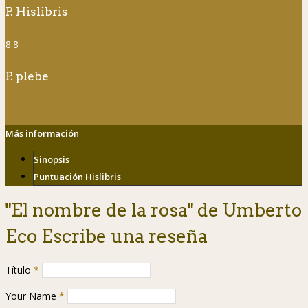
P. Hislibris
8.8
P. plebe
Más información
Sinopsis
Puntuación Hislibris
"El nombre de la rosa" de Umberto
Eco Escribe una reseña
Título
*
Your Name
*