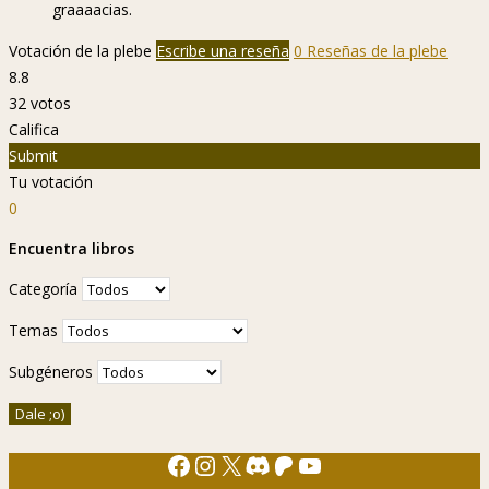
graaaacias.
Votación de la plebe
Escribe una reseña
0 Reseñas de la plebe
8.8
32
votos
Califica
Submit
Tu votación
0
Encuentra libros
Categoría
Temas
Subgéneros
Facebook
Instagram
X
Discord
Patreon
YouTube