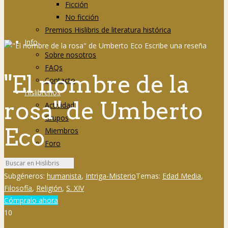
Ficción
No ficción
Premios Hislibris de literatura histórica
Info
Sobre nosotros
FAQs
"El nombre de la
Contacto
Hislibreños
rosa" de Umberto
Actividad
Grupos
Eco
Miembros
Foro
Subgéneros:
humanista
,
Intriga-Misterio
Temas:
Edad Media
,
Filosofía
,
Religión
,
S. XIV
Cómpralo ahora
10