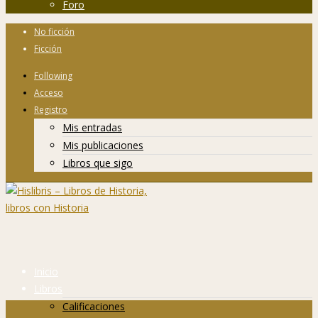
Foro
No ficción
Ficción
Following
Acceso
Registro
Mis entradas
Mis publicaciones
Libros que sigo
Inicio
Libros
Calificaciones