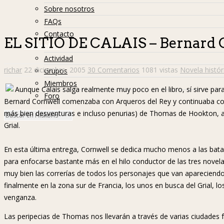
Sobre nosotros
FAQs
Contacto
EL SITIO DE CALAIS – Bernard 
Hislibreños
Actividad
richar
22 diciembre, 2005
30 Comentarios
1081 vistas
Novela histór
Grupos
Miembros
Aunque Calais salga realmente muy poco en el libro, sí sirve para 
Foro
Bernard Cornwell comenzaba con Arqueros del Rey y continuaba con L
más bien desventuras e incluso penurias) de Thomas de Hookton, ar
Grial.
En esta última entrega, Cornwell se dedica mucho menos a las batall
para enfocarse bastante más en el hilo conductor de las tres novela
muy bien las correrías de todos los personajes que van apareciendo 
finalmente en la zona sur de Francia, los unos en busca del Grial, 
venganza.
Las peripecias de Thomas nos llevarán a través de varias ciudades 