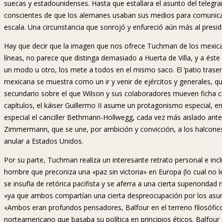
suecas y estadounidenses. Hasta que estallara el asunto del tele
conscientes de que los alemanes usaban sus medios para comunicar
escala. Una circunstancia que sonrojó y enfureció aún más al presi
Hay que decir que la imagen que nos ofrece Tuchman de los mexican
líneas, no parece que distinga demasiado a Huerta de Villa, y a ést
un modo u otro, los mete a todos en el mismo saco. El ‘patio trase
mexicana se muestra como un ir y venir de ejércitos y generales, 
secundario sobre el que Wilson y sus colaboradores mueven ficha cua
capítulos, el káiser Guillermo II asume un protagonismo especial, 
especial el canciller Bethmann-Hollwegg, cada vez más aislado ante 
Zimmermann, que se une, por ambición y convicción, a los halcones
anular a Estados Unidos.
Por su parte, Tuchman realiza un interesante retrato personal e in
hombre que preconiza una «paz sin victoria» en Europa (lo cual no le 
se insufla de retórica pacifista y se aferra a una cierta superiorida
«ya que ambos compartían una cierta despreocupación por los asun
«Ambos eran profundos pensadores, Balfour en el terreno filosófico
norteamericano que basaba su política en principios éticos. Balfour 