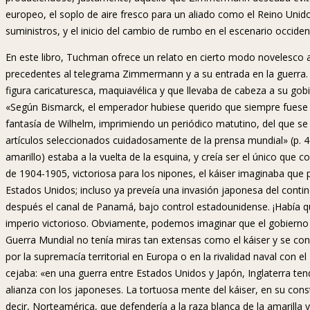
europeo, el soplo de aire fresco para un aliado como el Reino Unido
suministros, y el inicio del cambio de rumbo en el escenario occiden
En este libro, Tuchman ofrece un relato en cierto modo novelesco 
precedentes al telegrama Zimmermann y a su entrada en la guerra. 
figura caricaturesca, maquiavélica y que llevaba de cabeza a su gobie
«Según Bismarck, el emperador hubiese querido que siempre fuese do
fantasía de Wilhelm, imprimiendo un periódico matutino, del que se
artículos seleccionados cuidadosamente de la prensa mundial» (p. 46).
amarillo) estaba a la vuelta de la esquina, y creía ser el único que
de 1904-1905, victoriosa para los nipones, el káiser imaginaba que 
Estados Unidos; incluso ya preveía una invasión japonesa del con
después el canal de Panamá, bajo control estadounidense. ¡Había qu
imperio victorioso. Obviamente, podemos imaginar que el gobierno a
Guerra Mundial no tenía miras tan extensas como el káiser y se con
por la supremacía territorial en Europa o en la rivalidad naval con e
cejaba: «en una guerra entre Estados Unidos y Japón, Inglaterra te
alianza con los japoneses. La tortuosa mente del káiser, en su con
decir, Norteamérica, que defendería a la raza blanca de la amarilla