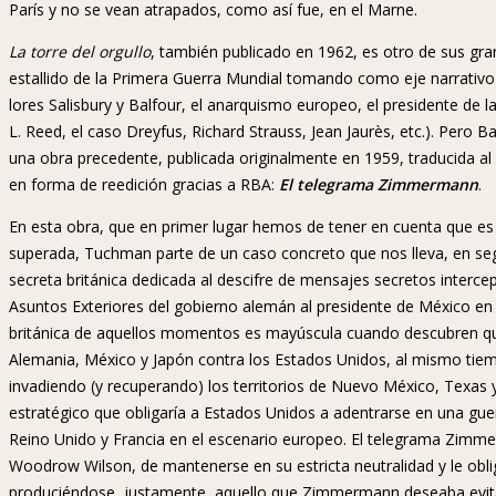
París y no se vean atrapados, como así fue, en el Marne.
La torre del orgullo
, también publicado en 1962, es otro de sus gran
estallido de la Primera Guerra Mundial tomando como eje narrativo
lores Salisbury y Balfour, el anarquismo europeo, el presidente d
L. Reed, el caso Dreyfus, Richard Strauss, Jean Jaurès, etc.). Pero B
una obra precedente, publicada originalmente en 1959, traducida al 
en forma de reedición gracias a RBA:
El telegrama Zimmermann
.
En esta obra, que en primer lugar hemos de tener en cuenta que es
superada, Tuchman parte de un caso concreto que nos lleva, en segu
secreta británica dedicada al descifre de mensajes secretos interce
Asuntos Exteriores del gobierno alemán al presidente de México en e
británica de aquellos momentos es mayúscula cuando descubren que
Alemania, México y Japón contra los Estados Unidos, al mismo tiem
invadiendo (y recuperando) los territorios de Nuevo México, Texas y
estratégico que obligaría a Estados Unidos a adentrarse en una guerr
Reino Unido y Francia en el escenario europeo. El telegrama Zimme
Woodrow Wilson, de mantenerse en su estricta neutralidad y le oblig
produciéndose, justamente, aquello que Zimmermann deseaba evitar: