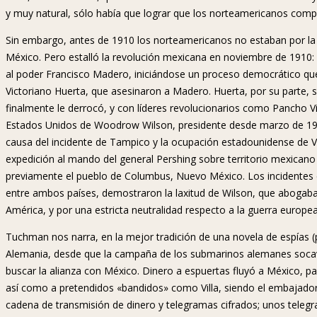
y muy natural, sólo había que lograr que los norteamericanos compr
Sin embargo, antes de 1910 los norteamericanos no estaban por la l
México. Pero estalló la revolución mexicana en noviembre de 1910: 
al poder Francisco Madero, iniciándose un proceso democrático que 
Victoriano Huerta, que asesinaron a Madero. Huerta, por su parte, 
finalmente le derrocó, y con líderes revolucionarios como Pancho Vil
Estados Unidos de Woodrow Wilson, presidente desde marzo de 1913
causa del incidente de Tampico y la ocupación estadounidense de Ve
expedición al mando del general Pershing sobre territorio mexicano 
previamente el pueblo de Columbus, Nuevo México. Los incidentes 
entre ambos países, demostraron la laxitud de Wilson, que abogaba
América, y por una estricta neutralidad respecto a la guerra europea
Tuchman nos narra, en la mejor tradición de una novela de espías 
Alemania, desde que la campaña de los submarinos alemanes socav
buscar la alianza con México. Dinero a espuertas fluyó a México, pa
así como a pretendidos «bandidos» como Villa, siendo el embajado
cadena de transmisión de dinero y telegramas cifrados; unos telegr