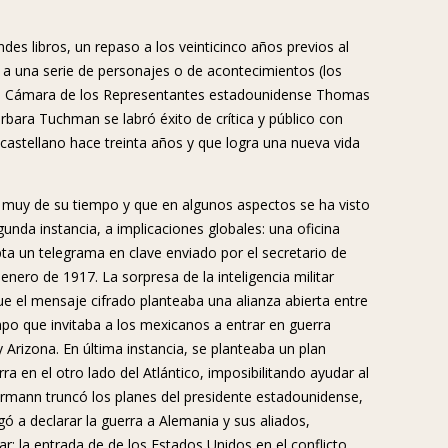
des libros, un repaso a los veinticinco años previos al
 a una serie de personajes o de acontecimientos (los
e la Cámara de los Representantes estadounidense Thomas
arbara Tuchman se labró éxito de crítica y público con
castellano hace treinta años y que logra una nueva vida
 muy de su tiempo y que en algunos aspectos se ha visto
nda instancia, a implicaciones globales: una oficina
pta un telegrama en clave enviado por el secretario de
nero de 1917. La sorpresa de la inteligencia militar
 el mensaje cifrado planteaba una alianza abierta entre
po que invitaba a los mexicanos a entrar en guerra
 Arizona. En última instancia, se planteaba un plan
a en el otro lado del Atlántico, imposibilitando ayudar al
rmann truncó los planes del presidente estadounidense,
ó a declarar la guerra a Alemania y sus aliados,
 la entrada de de los Estados Unidos en el conflicto