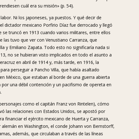
endiesen cuál era su misión» (p. 54).
abor. Ni los japoneses, ya puestos. Y qué decir de
el dictador mexicano Porfirio Díaz fue derrocado y llegó
se truncó en 1913 cuando varios militares, entre ellos
se las tuvo que ver con Venustiano Carranza, que
la y Emiliano Zapata. Todo esto no significaría nada si
, no se hubieran visto implicados en todo el asunto a
racruz en abril de 1914 y, más tarde, en 1916, la
para perseguir a Pancho Villa, que había asaltado
en México, que estaban al borde de una guerra abierta
 por una débil contención y un pacifismo de opereta en
.
(personajes como el capitán Franz von Rintelen), cómo
ó las relaciones con Estados Unidos, se apostó por
ra financiar el ejército mexicano de Huerta y Carranza,
r alemán en Washington, el conde Johann von Bernstorff,
amas, además, que circulaban a través de las líneas