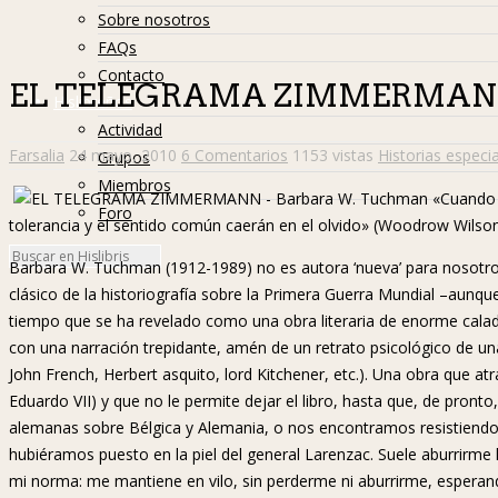
Sobre nosotros
FAQs
Contacto
EL TELEGRAMA ZIMMERMANN 
Hislibreños
Actividad
Farsalia
24 mayo, 2010
6 Comentarios
1153 vistas
Historias especi
Grupos
Miembros
«Cuando e
Foro
tolerancia y el sentido común caerán en el olvido» (Woodrow Wilson
Barbara W. Tuchman (1912-1989) no es autora ‘nueva’ para nosotr
clásico de la historiografía sobre la Primera Guerra Mundial –aunque
tiempo que se ha revelado como una obra literaria de enorme calado
con una narración trepidante, amén de un retrato psicológico de una 
John French, Herbert asquito, lord Kitchener, etc.). Una obra que atr
Eduardo VII) y que no le permite dejar el libro, hasta que, de pron
alemanas sobre Bélgica y Alemania, o nos encontramos resistiend
hubiéramos puesto en la piel del general Larenzac. Suele aburrirme la
mi norma: me mantiene en vilo, sin perderme ni aburrirme, espera