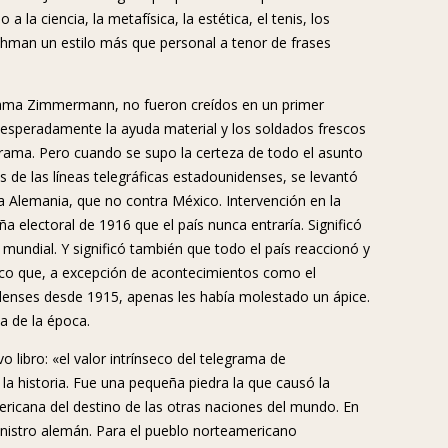
la ciencia, la metafísica, la estética, el tenis, los
Tuchman un estilo más que personal a tenor de frases
grama Zimmermann, no fueron creídos en un primer
sesperadamente la ayuda material y los soldados frescos
ama. Pero cuando se supo la certeza de todo el asunto
 de las líneas telegráficas estadounidenses, se levantó
a Alemania, que no contra México. Intervención en la
a electoral de 1916 que el país nunca entraría. Significó
a mundial. Y significó también que todo el país reaccionó y
ntico que, a excepción de acontecimientos como el
enses desde 1915, apenas les había molestado un ápice.
a de la época.
 libro: «el valor intrínseco del telegrama de
la historia. Fue una pequeña piedra la que causó la
mericana del destino de las otras naciones del mundo. En
ministro alemán. Para el pueblo norteamericano