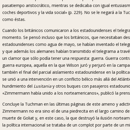
pasatiempo aristocrático, mientras se dedicaba con igual entusiasmo a 
coches deportivos y la vida social» (p. 229). No se le negará a la 
como éstas.
Cuando los británicos comunicaron a los estadounidenses el tele
momento. Se pensó incluso que los británicos, que necesitaban de
estadounidenses como agua de mayo, se habían inventado el telegr
y que además los alemanes habían transmitido el telegrama a través
un clamor que sólo podía tener una respuesta: guerra. Guerra contr
guerra europea, aquella en la que Wilson juró y perjuró en la campañ
también el final del parcial aislamiento estadounidense en la polític
se unió a una intervención en un conflicto bélico más allá del Atlá
hundimiento del
Lusitania
y otros buques con pasajeros estadounid
«Zimmermann había unido a los norteamericanos», publicó la prens
Concluye la Tuchman en las últimas páginas de este ameno y adictivo
Zimmermann no era sino el de una piedrecita en el largo camino de 
muerte de Goliat y, en este caso, la que destruyó la ilusión nortea
la política internacional se trataba de un complot por parte de un 