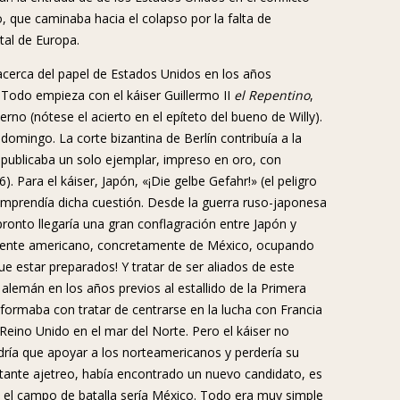
, que caminaba hacia el colapso por la falta de
tal de Europa.
acerca del papel de Estados Unidos en los años
Todo empieza con el káiser Guillermo II
el Repentino
,
rno (nótese el acierto en el epíteto del bueno de Willy).
mingo. La corte bizantina de Berlín contribuía a la
 publicaba un solo ejemplar, impreso en oro, con
 Para el káiser, Japón, «¡Die gelbe Gefahr!» (el peligro
 comprendía dicha cuestión. Desde la guerra ruso-japonesa
pronto llegaría una gran conflagración entre Japón y
tinente americano, concretamente de México, ocupando
e estar preparados! Y tratar de ser aliados de este
lemán en los años previos al estallido de la Primera
formaba con tratar de centrarse en la lucha con Francia
l Reino Unido en el mar del Norte. Pero el káiser no
ndría que apoyar a los norteamericanos y perdería su
stante ajetreo, había encontrado un nuevo candidato, es
 y el campo de batalla sería México. Todo era muy simple