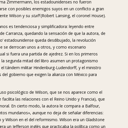
grama Zimmermann, los estadounidenses no fueron
se con posibles enemigos suyos en un conflicto a gran
dente Wilson y su
staff
(Robert Lansing, el coronel House).
os es tendenciosa y simplificadora: leyendo entre
e de Carranza, quedando la sensación de que la autora, de
ro’ estadounidense queda desdibujado, la revolución
que se derrocan unos a otros, y como escenario
l si fuera una partida de ajedrez. Si en los primeros
en la segunda mitad del libro asumen un protagonismo
el tándem militar Hindenburg-Ludendorff, y el ministro
 del gobierno que exigen la alianza con México para
cluso psicológico de Wilson, que se nos aparece como el
facilita las relaciones con el Reino Unido y Francia), que
d moral. En cierto modo, la autora le compara a Balfour,
tos mundanos», aunque no deja de señalar diferencias:
 y Wilson en el del reformismo. Wilson era un Gladstone
era un Jefferson inglés que practicaba la política como un