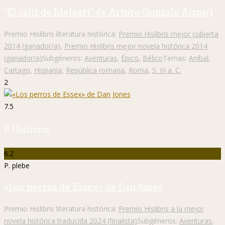
"El cáliz de Melqart" de Arturo Gonzalo Aizpiri
Premio Hislibris literatura histórica:
Premio Hislibris mejor cubierta
2014 (ganador/a)
,
Premio Hislibris mejor novela histórica 2014
(ganador/a)
Subgéneros:
Aventuras
,
Épico
,
Bélico
Temas:
Aníbal
,
Cartago
,
Hispania
,
República romana
,
Roma
,
S. III a. C.
2
7.5
P. Hislibris
6.2
P. plebe
«Los perros de Essex» de Dan Jones
Premio Hislibris literatura histórica:
Premio Hislibris a la mejor
novela histórica traducida 2024 (finalista)
Subgéneros:
Aventuras
,