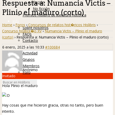
Respuesta a: Numancia Victis –
Ficción
No ficción
Plinio el maduro (corto)
Premios Hislibris de literatura histórica
Info
Home
›
Foros
›
Concursos de relatos hist�ricos Hislibris
›
Sobre nosotros
Concurso hislibre�o XV
›
Numancia Victis – Plinio el maduro
FAQs
(corto)
›
Respuesta a: Numancia Victis – Plinio el maduro (corto)
Contacto
Hislibreños
6 enero, 2025 a las 10:33
#100684
Actividad
Grupos
Miembros
Anónimo
Foro
Invitado
Hola Plinio el maduro
Hay cosas que me hicieron gracia, otras no tanto, pero buen
intento.