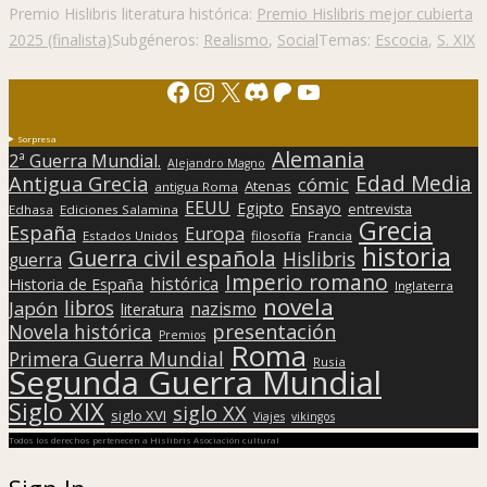
Premio Hislibris literatura histórica:
Premio Hislibris mejor cubierta
2025 (finalista)
Subgéneros:
Realismo
,
Social
Temas:
Escocia
,
S. XIX
Facebook
Instagram
X
Discord
Patreon
YouTube
Sorpresa
Alemania
2ª Guerra Mundial.
Alejandro Magno
Edad Media
Antigua Grecia
cómic
Atenas
antigua Roma
EEUU
Egipto
Ensayo
entrevista
Edhasa
Ediciones Salamina
Grecia
España
Europa
Estados Unidos
filosofía
Francia
historia
Guerra civil española
Hislibris
guerra
Imperio romano
histórica
Historia de España
Inglaterra
novela
libros
Japón
nazismo
literatura
presentación
Novela histórica
Premios
Roma
Primera Guerra Mundial
Rusia
Segunda Guerra Mundial
Siglo XIX
siglo XX
siglo XVI
Viajes
vikingos
Todos los derechos pertenecen a Hislibris Asociación cultural