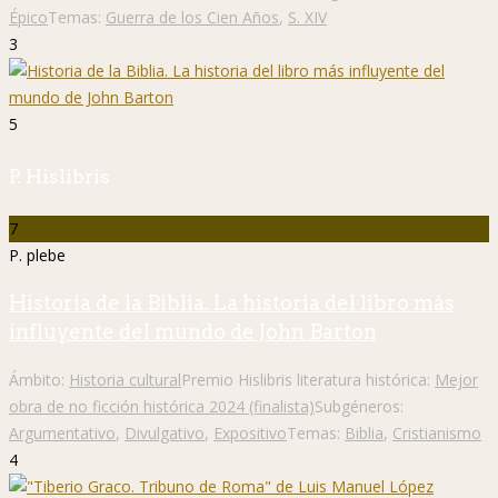
Épico
Temas:
Guerra de los Cien Años
,
S. XIV
3
5
P. Hislibris
7
P. plebe
Historia de la Biblia. La historia del libro más
influyente del mundo de John Barton
Ámbito:
Historia cultural
Premio Hislibris literatura histórica:
Mejor
obra de no ficción histórica 2024 (finalista)
Subgéneros:
Argumentativo
,
Divulgativo
,
Expositivo
Temas:
Biblia
,
Cristianismo
4