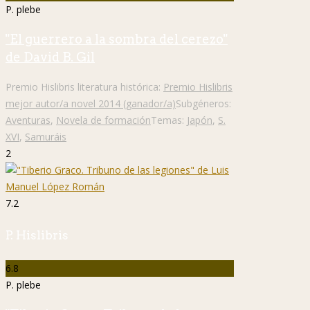
P. plebe
"El guerrero a la sombra del cerezo"
de David B. Gil
Premio Hislibris literatura histórica:
Premio Hislibris
mejor autor/a novel 2014 (ganador/a)
Subgéneros:
Aventuras
,
Novela de formación
Temas:
Japón
,
S.
XVI
,
Samuráis
2
7.2
P. Hislibris
6.8
P. plebe