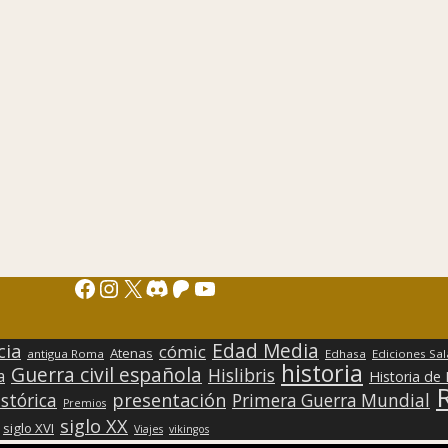
Facebook
Instagram
X
Discord
Patreon
YouTube
Edad Media
cia
cómic
Atenas
antigua Roma
Edhasa
Ediciones Sa
historia
Guerra civil española
Hislibris
a
Historia de
presentación
stórica
Primera Guerra Mundial
Premios
siglo XX
siglo XVI
Viajes
vikingos