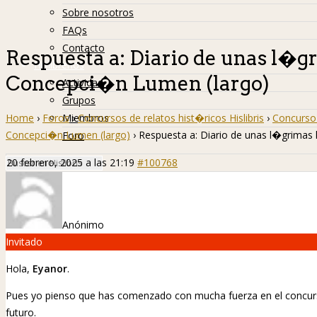
Sobre nosotros
FAQs
Contacto
Respuesta a: Diario de unas l�g
Hislibreños
Concepci�n Lumen (largo)
Actividad
Grupos
Home
›
Foros
›
Concursos de relatos hist�ricos Hislibris
›
Concurso 
Miembros
Concepci�n Lumen (largo)
›
Respuesta a: Diario de unas l�grimas
Foro
20 febrero, 2025 a las 21:19
#100768
Anónimo
Invitado
Hola,
Eyanor
.
Pues yo pienso que has comenzado con mucha fuerza en el concur
futuro.