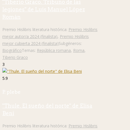
"Tiberio Graco. Tribuno de las
legiones" de Luis Manuel López
Román
Premio Hislibris literatura histórica:
Premio Hislibris
mejor autor/a 2024 (finalista)
,
Premio Hislibris
mejor cubierta 2024 (finalista)
Subgéneros:
Biográfico
Temas:
República romana
,
Roma
,
Tiberio Graco
3
5.9
P. plebe
"Thule. El sueño del norte" de Elisa
Beni
Premio Hislibris literatura histórica:
Premio Hislibris