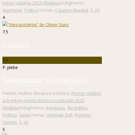
mejor cubierta 2023 (finalista)
Subgéneros:
Aventuras
,
Político
Temas:
II Guerra Mundial
,
S. XX
4
7.5
P. Hislibris
7.1
P. plebe
"Mesopotamia" de Olivier Guez
Premio Hislibris literatura histórica:
Premio Hislibris
a la mejor novela histórica traducida 2025
(finalista)
Subgéneros:
Aventuras
,
Biográfico
,
Político
,
Viajes
Temas:
Gertrude Bell
,
Próximo
Oriente
,
S. XX
5