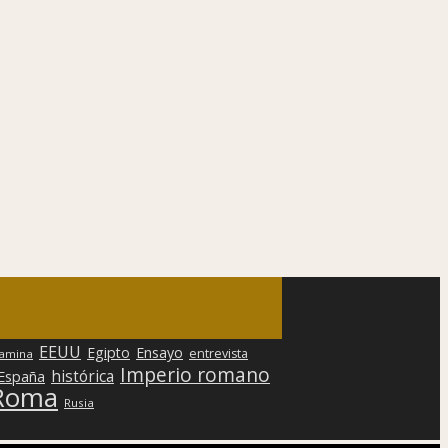
EEUU
Egipto
Ensayo
entrevista
lamina
Imperio romano
histórica
 España
Roma
Rusia