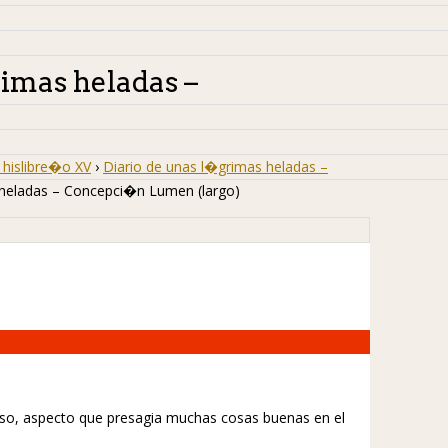
rimas heladas –
hislibre�o XV
›
Diario de unas l�grimas heladas –
 heladas – Concepci�n Lumen (largo)
so, aspecto que presagia muchas cosas buenas en el