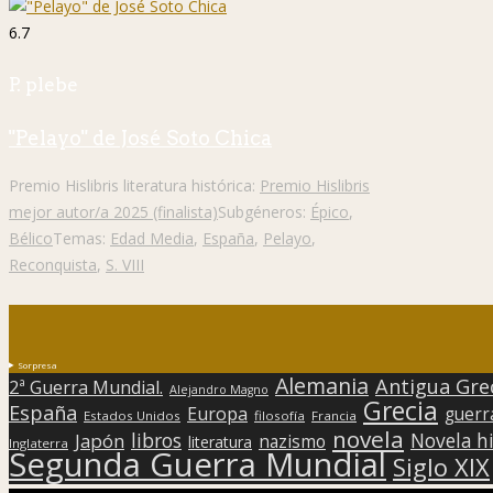
6.7
P. plebe
"Pelayo" de José Soto Chica
Premio Hislibris literatura histórica:
Premio Hislibris
mejor autor/a 2025 (finalista)
Subgéneros:
Épico
,
Bélico
Temas:
Edad Media
,
España
,
Pelayo
,
Reconquista
,
S. VIII
Sorpresa
Alemania
Antigua Gre
2ª Guerra Mundial.
Alejandro Magno
Grecia
España
Europa
guerr
Estados Unidos
filosofía
Francia
novela
libros
Japón
Novela hi
nazismo
literatura
Inglaterra
Segunda Guerra Mundial
Siglo XIX