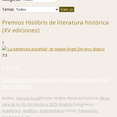
Temas
Premios Hislibris de literatura histórica
(XV ediciones)
1
7.3
P. plebe
"La hambruna española" de Miguel Ángel Del
Arco Blanco
Ámbito:
Historia Social
Premio Hislibris literatura histórica:
Mejor
obra de no ficción histórica 2025 (finalista)
Subgéneros:
Académico
,
Analítico
,
Argumentativo
Temas:
franquismo
,
posguerra
,
S. XX