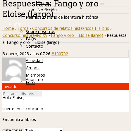
Respuesta a: Fango y oro –
Ficción
No ficción
Eloise (largo)
Premios Hislibris de literatura histórica
Info
Home
›
Foros
›
Concursos de relatos hist�ricos Hislibris
›
Sobre nosotros
Concurso hislibre�o XV
›
Fango y oro – Eloise (largo)
›
Respuesta
FAQs
a: Fango y oro – Eloise (largo)
Contacto
Hislibreños
8 enero, 2025 a las 07:26
#100792
Actividad
Grupos
Miembros
Anónimo
Foro
Invitado
Hola Eloise,
suerte en el concurso
Encuentra libros
Categorías