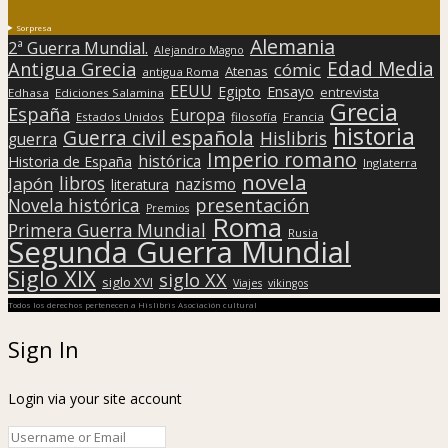
Sorpresa
Alemania
2ª Guerra Mundial.
Alejandro Magno
Edad Media
Antigua Grecia
cómic
Atenas
antigua Roma
EEUU
Egipto
Ensayo
entrevista
Edhasa
Ediciones Salamina
Grecia
España
Europa
Estados Unidos
filosofía
Francia
historia
Guerra civil española
Hislibris
guerra
Imperio romano
histórica
Historia de España
Inglaterra
novela
libros
Japón
nazismo
literatura
presentación
Novela histórica
Premios
Roma
Primera Guerra Mundial
Rusia
Segunda Guerra Mundial
Siglo XIX
siglo XX
siglo XVI
Viajes
vikingos
Todos los derechos pertenecen a Hislibris Asociación cultural
Sign In
Login via your site account