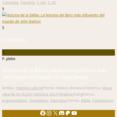
Colombia
,
Panamá
,
S. XIX
,
S. XX
5
5
P. Hislibris
7
P. plebe
Historia de la Biblia. La historia del libro más
influyente del mundo de John Barton
Ámbito:
Historia cultural
Premio Hislibris literatura histórica:
Mejor
obra de no ficción histórica 2024 (finalista)
Subgéneros:
Argumentativo
,
Divulgativo
,
Expositivo
Temas:
Biblia
,
Cristianismo
Facebook
Instagram
X
Discord
Patreon
YouTube