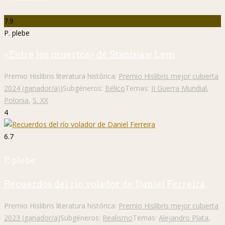
7.9
P. plebe
«Entre los muertos» de Stanisław Lem
Premio Hislibris literatura histórica:
Premio Hislibris mejor cubierta
2024 (ganador/a))
Subgéneros:
Bélico
Temas:
II Guerra Mundial
,
Polonia
,
S. XX
4
6.7
P. plebe
Recuerdos del río volador de Daniel Ferreira
Premio Hislibris literatura histórica:
Premio Hislibris mejor cubierta
2023 (ganador/a)
Subgéneros:
Realismo
Temas:
Alejandro Plata
,