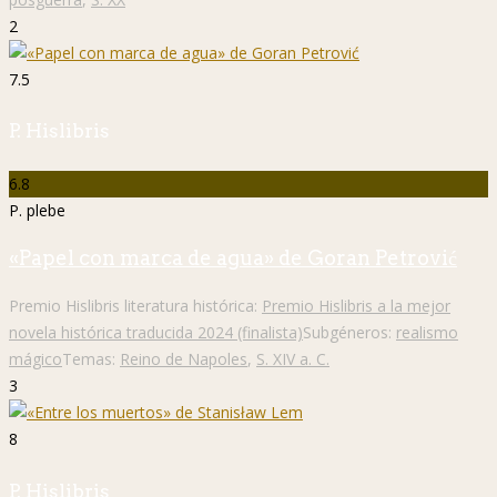
2
7.5
P. Hislibris
6.8
P. plebe
«Papel con marca de agua» de Goran Petrović
Premio Hislibris literatura histórica:
Premio Hislibris a la mejor
novela histórica traducida 2024 (finalista)
Subgéneros:
realismo
mágico
Temas:
Reino de Napoles
,
S. XIV a. C.
3
8
P. Hislibris