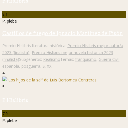
P. Hislibris
8.1
P. plebe
Castillos de fuego de Ignacio Martínez de Pisón
Premio Hislibris literatura histórica:
Premio Hislibris mejor autor/a
2023 (finalista)
,
Premio Hislibris mejor novela histórica 2023
(finalista)
Subgéneros:
Realismo
Temas:
franquismo
,
Guerra Civil
española
,
posguerra
,
S. XX
4
5
P. Hislibris
7.9
P. plebe