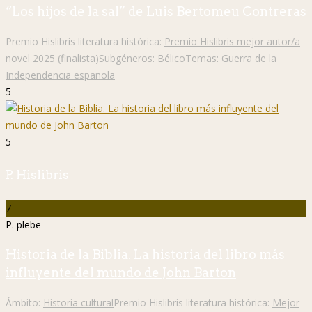
“Los hijos de la sal” de Luis Bertomeu Contreras
Premio Hislibris literatura histórica:
Premio Hislibris mejor autor/a
novel 2025 (finalista)
Subgéneros:
Bélico
Temas:
Guerra de la
Independencia española
5
5
P. Hislibris
7
P. plebe
Historia de la Biblia. La historia del libro más
influyente del mundo de John Barton
Ámbito:
Historia cultural
Premio Hislibris literatura histórica:
Mejor