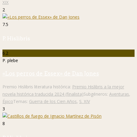
XIX
2
7.5
P. Hislibris
6.2
P. plebe
«Los perros de Essex» de Dan Jones
Premio Hislibris literatura histórica:
Premio Hislibris a la mejor
novela histórica traducida 2024 (finalista)
Subgéneros:
Aventuras
,
Épico
Temas:
Guerra de los Cien Años
,
S. XIV
3
8