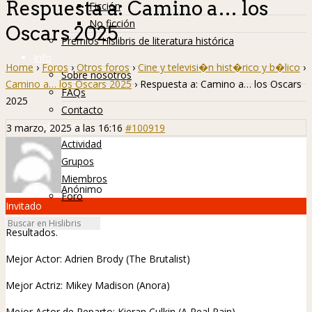
Respuesta a: Camino a… los
Ficción
No ficción
Oscars 2025
Premios Hislibris de literatura histórica
Info
Home
›
Foros
›
Otros foros
›
Cine y televisi�n hist�rico y b�lico
›
Sobre nosotros
Camino a… los Oscars 2025
›
Respuesta a: Camino a… los Oscars
FAQs
2025
Contacto
Hislibreños
3 marzo, 2025 a las 16:16
#100919
Actividad
Grupos
Miembros
Anónimo
Foro
Invitado
Resultados.
Mejor Actor: Adrien Brody (The Brutalist)
Mejor Actriz: Mikey Madison (Anora)
Mejor Actor de Reparto: Kieran Culkin (A Real Pain)