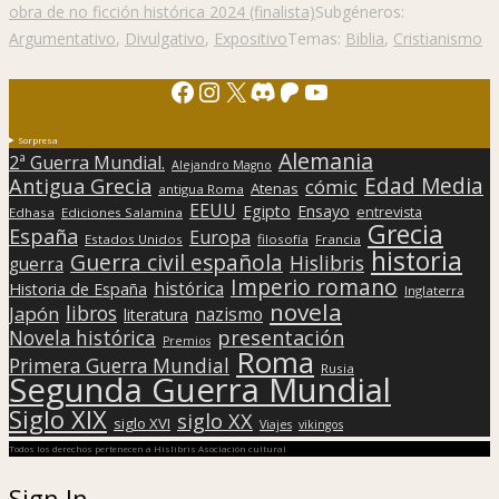
obra de no ficción histórica 2024 (finalista)
Subgéneros:
Argumentativo
,
Divulgativo
,
Expositivo
Temas:
Biblia
,
Cristianismo
Facebook
Instagram
X
Discord
Patreon
YouTube
Sorpresa
Alemania
2ª Guerra Mundial.
Alejandro Magno
Edad Media
Antigua Grecia
cómic
Atenas
antigua Roma
EEUU
Egipto
Ensayo
entrevista
Edhasa
Ediciones Salamina
Grecia
España
Europa
Estados Unidos
filosofía
Francia
historia
Guerra civil española
Hislibris
guerra
Imperio romano
histórica
Historia de España
Inglaterra
novela
libros
Japón
nazismo
literatura
presentación
Novela histórica
Premios
Roma
Primera Guerra Mundial
Rusia
Segunda Guerra Mundial
Siglo XIX
siglo XX
siglo XVI
Viajes
vikingos
Todos los derechos pertenecen a Hislibris Asociación cultural
Sign In