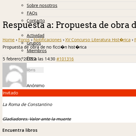
Sobre nosotros
FAQs
Contacto
Respuesta a: Propuesta de obra 
Hislibreños
Actividad
Home
›
Foros
›
Notificaciones
›
XV Concurso Literatura Hist�rica
›
Grupos
Propuesta de obra de no ficci�n hist�rica
Miembros
Foro
5 febrero, 2025 a las 14:30
#101316
Anónimo
Invitado
La Roma de Constantino
Gladiadores. Valor ante la muerte
Encuentra libros