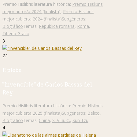
Premio Hislibris literatura histórica:
Premio Hislibris
mejor autor/a 2024 (finalista)
,
Premio Hislibris
mejor cubierta 2024 (finalista)
Subgéneros:
Biográfico
Temas:
República romana
,
Roma
,
Tiberio Graco
3
7.1
P. plebe
"Invencible" de Carlos Bassas del
Rey
Premio Hislibris literatura histórica:
Premio Hislibris
mejor cubierta 2025 (finalista)
Subgéneros:
Bélico
,
Biográfico
Temas:
China
,
S. VI a. C.
,
Sun Tzu
4