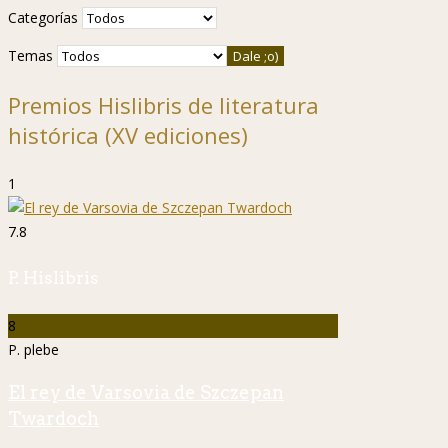
Categorías
Temas
Premios Hislibris de literatura
histórica (XV ediciones)
1
7.8
P. Hislibris
8
P. plebe
El rey de Varsovia de Szczepan
Twardoch