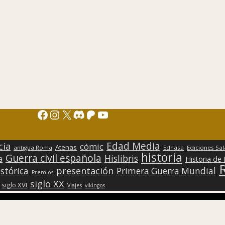
Facebook
Instagram
X
Discord
Patreon
YouTube
Edad Media
cia
cómic
Atenas
antigua Roma
Edhasa
Ediciones Sa
historia
Guerra civil española
Hislibris
a
Historia de
presentación
stórica
Primera Guerra Mundial
Premios
siglo XX
siglo XVI
Viajes
vikingos