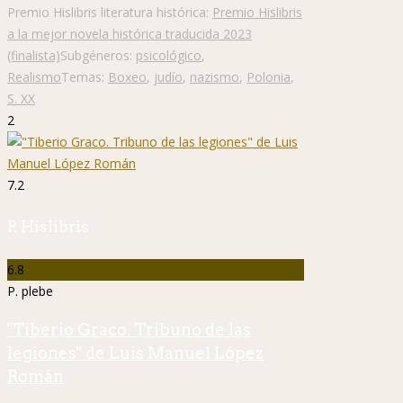
Premio Hislibris literatura histórica:
Premio Hislibris
a la mejor novela histórica traducida 2023
(finalista)
Subgéneros:
psicológico
,
Realismo
Temas:
Boxeo
,
judío
,
nazismo
,
Polonia
,
S. XX
2
7.2
P. Hislibris
6.8
P. plebe
"Tiberio Graco. Tribuno de las
legiones" de Luis Manuel López
Román