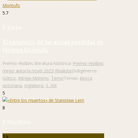
5.7
P. plebe
El sanatorio de las almas perdidas de
Helena Montufo
Premio Hislibris literatura histórica:
Premio Hislibris
mejor autor/a novel 2023 (finalista)
Subgéneros:
Gótico
,
Intriga-Misterio
,
Terror
Temas:
época
victoriana
,
Inglaterra
,
S. XIX
5
8
P. Hislibris
7.9