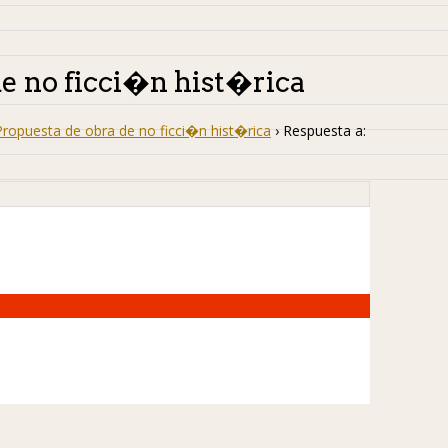
de no ficci�n hist�rica
Propuesta de obra de no ficci�n hist�rica
›
Respuesta a: