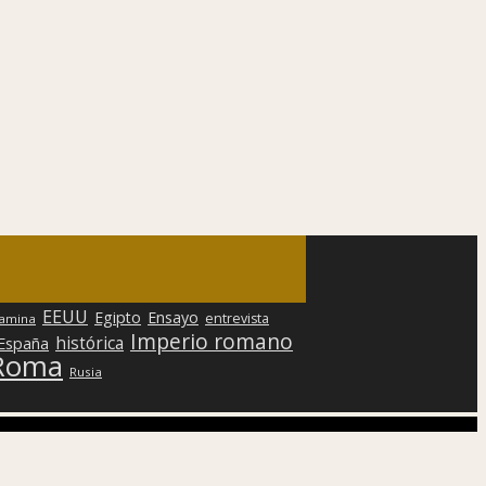
EEUU
Egipto
Ensayo
entrevista
lamina
Imperio romano
histórica
 España
Roma
Rusia