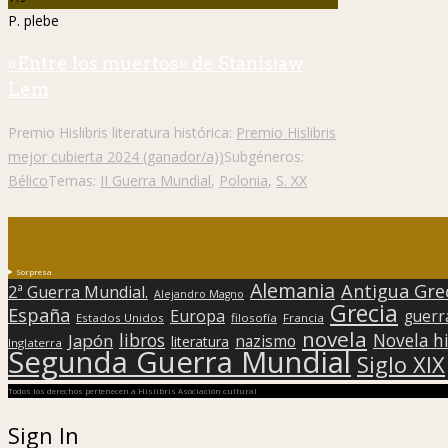
P. plebe
«Entre los muertos» de Stanisław
Lem
Premio Hislibris literatura histórica:
Premio Hislibris
mejor cubierta 2024 (ganador/a))
Subgéneros:
Bélico
Temas:
II Guerra Mundial
,
Polonia
,
S. XX
Sorpresa
Alemania
Antigua Gre
2ª Guerra Mundial.
Alejandro Magno
Grecia
España
Europa
guerr
Estados Unidos
filosofía
Francia
novela
libros
Japón
Novela hi
nazismo
literatura
Inglaterra
Segunda Guerra Mundial
Siglo XIX
Todos los derechos pertenecen a Hislibris Asociación cultural
Sign In