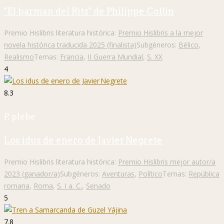
"El barman del Ritz" de Philippe Collin
Premio Hislibris literatura histórica:
Premio Hislibris a la mejor
novela histórica traducida 2025 (finalista)
Subgéneros:
Bélico
,
Realismo
Temas:
Francia
,
II Guerra Mundial
,
S. XX
4
8.3
P. plebe
Los idus de enero de Javier Negrete
Premio Hislibris literatura histórica:
Premio Hislibris mejor autor/a
2023 (ganador/a)
Subgéneros:
Aventuras
,
Político
Temas:
República
romana
,
Roma
,
S. I a. C.
,
Senado
5
7.8