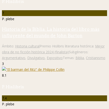
P. Hislibris
7
P. plebe
Historia de la Biblia. La historia del libro más
influyente del mundo de John Barton
Ámbito:
Historia cultural
Premio Hislibris literatura histórica:
Mejor
obra de no ficción histórica 2024 (finalista)
Subgéneros:
Argumentativo
,
Divulgativo
,
Expositivo
Temas:
Biblia
,
Cristianismo
3
8.1
P. Hislibris
7.4
P. plebe