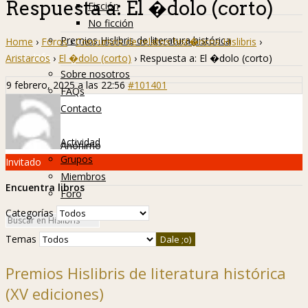
Respuesta a: El �dolo (corto)
Ficción
No ficción
Premios Hislibris de literatura histórica
Home
›
Foros
›
Concursos de relatos hist�ricos Hislibris
›
Info
Aristarcos
›
El �dolo (corto)
›
Respuesta a: El �dolo (corto)
Sobre nosotros
9 febrero, 2025 a las 22:56
#101401
FAQs
Contacto
Hislibreños
Actividad
Anónimo
Grupos
Invitado
Miembros
Encuentra libros
Foro
Categorías
Temas
Premios Hislibris de literatura histórica
(XV ediciones)