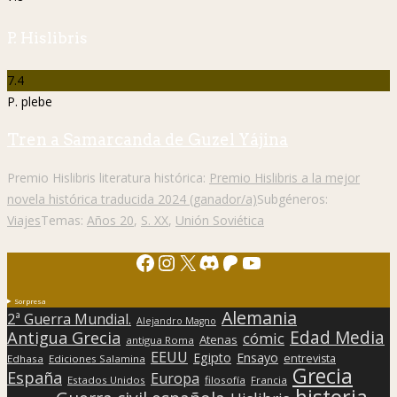
P. Hislibris
7.4
P. plebe
Tren a Samarcanda de Guzel Yájina
Premio Hislibris literatura histórica:
Premio Hislibris a la mejor
novela histórica traducida 2024 (ganador/a)
Subgéneros:
Viajes
Temas:
Años 20
,
S. XX
,
Unión Soviética
Facebook
Instagram
X
Discord
Patreon
YouTube
Sorpresa
Alemania
2ª Guerra Mundial.
Alejandro Magno
Edad Media
Antigua Grecia
cómic
Atenas
antigua Roma
EEUU
Egipto
Ensayo
entrevista
Edhasa
Ediciones Salamina
Grecia
España
Europa
Estados Unidos
filosofía
Francia
historia