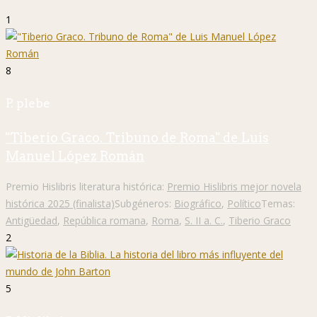
1
8
P. plebe
"Tiberio Graco. Tribuno de Roma" de Luis
Manuel López Román
Premio Hislibris literatura histórica:
Premio Hislibris mejor novela
histórica 2025 (finalista)
Subgéneros:
Biográfico
,
Político
Temas:
Antigüedad
,
República romana
,
Roma
,
S. II a. C.
,
Tiberio Graco
2
5