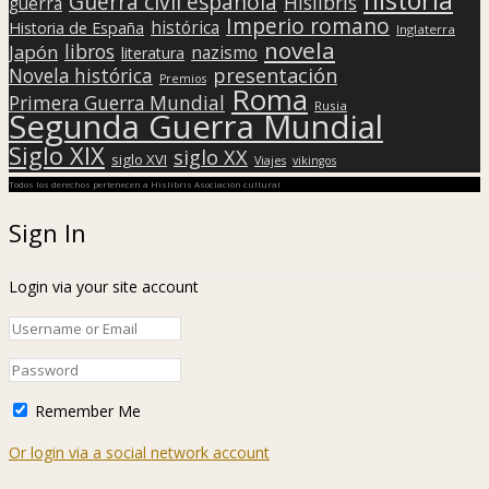
Guerra civil española
Hislibris
guerra
Imperio romano
histórica
Historia de España
Inglaterra
novela
libros
Japón
nazismo
literatura
presentación
Novela histórica
Premios
Roma
Primera Guerra Mundial
Rusia
Segunda Guerra Mundial
Siglo XIX
siglo XX
siglo XVI
Viajes
vikingos
Todos los derechos pertenecen a Hislibris Asociación cultural
Sign In
Login via your site account
Remember Me
Or login via a social network account