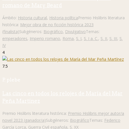
romano de Mary Beard
Ámbito:
Historia cultural
,
Historia política
Premio Hislibris literatura
histórica:
Mejor obra de no ficción histórica 2023
(finalista)
Subgéneros:
Biográfico
,
Divulgativo
Temas:
emperadores
,
Imperio romano
,
Roma
,
S. I
,
S. I a. C.
,
S. II
,
S. III
,
S.
IV
4
7.5
P. plebe
Las cinco en todos los relojes de María del Mar
Peña Martínez
Premio Hislibris literatura histórica:
Premio Hislibris mejor autor/a
novel 2023 (ganador/a)
Subgéneros:
Biográfico
Temas:
Federico
García Lorca
,
Guerra Civil española
,
S. XX