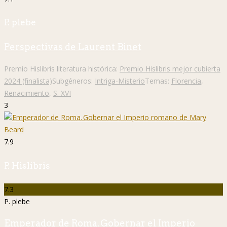
P. plebe
Perspectivas de Laurent Binet
Premio Hislibris literatura histórica:
Premio Hislibris mejor cubierta
2024 (finalista)
Subgéneros:
Intriga-Misterio
Temas:
Florencia
,
Renacimiento
,
S. XVI
3
7.9
P. Hislibris
7.3
P. plebe
Emperador de Roma. Gobernar el Imperio