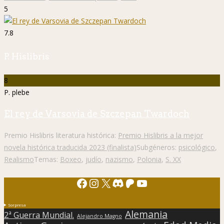
5
7.8
P. Hislibris
8
P. plebe
El rey de Varsovia de Szczepan Twardoch
Premio Hislibris literatura histórica:
Premio Hislibris a la mejor
novela histórica traducida 2023 (finalista)
Subgéneros:
psicológico
,
Realismo
Temas:
Boxeo
,
judío
,
nazismo
,
Polonia
,
S. XX
Facebook
Instagram
X
Discord
Patreon
YouTube
Sorpresa
Alemania
2ª Guerra Mundial.
Alejandro Magno