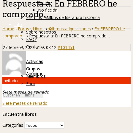
Respuesta a: En FEBRERO he
Ficción
No ficción
comprado…
Premios Hislibris de literatura histórica
Info
Home
›
Foros
›
Libros
›
�ltimas adquisiciones
›
En FEBRERO he
Sobre nosotros
comprado…
›
Respuesta a: En FEBRERO he comprado…
FAQs
Contacto
27 febrero, 2025 a las 08:12
#101451
Hislibreños
Actividad
Grupos
Anónimo
Miembros
Invitado
Foro
Siete meses de reinado
Siete meses de reinado
Encuentra libros
Categorías