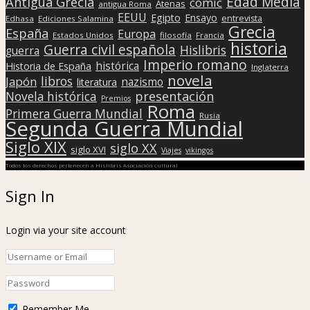
Edad Media
Antigua Grecia
cómic
Atenas
antigua Roma
EEUU
Egipto
Ensayo
entrevista
Edhasa
Ediciones Salamina
Grecia
España
Europa
Estados Unidos
filosofía
Francia
historia
Guerra civil española
Hislibris
guerra
Imperio romano
histórica
Historia de España
Inglaterra
novela
libros
Japón
nazismo
literatura
presentación
Novela histórica
Premios
Roma
Primera Guerra Mundial
Rusia
Segunda Guerra Mundial
Siglo XIX
siglo XX
siglo XVI
Viajes
vikingos
Todos los derechos pertenecen a Hislibris Asociación cultural
Sign In
Login via your site account
Remember Me