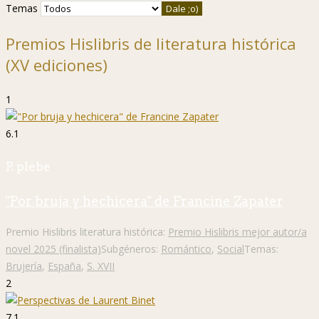
Temas
Premios Hislibris de literatura histórica
(XV ediciones)
1
6.1
P. plebe
"Por bruja y hechicera" de Francine Zapater
Premio Hislibris literatura histórica:
Premio Hislibris mejor autor/a
novel 2025 (finalista)
Subgéneros:
Romántico
,
Social
Temas:
Brujería
,
España
,
S. XVII
2
7.1