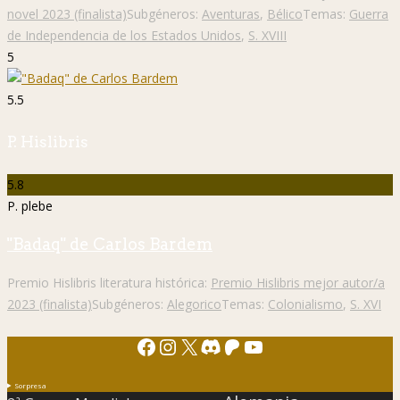
novel 2023 (finalista)
Subgéneros:
Aventuras
,
Bélico
Temas:
Guerra
de Independencia de los Estados Unidos
,
S. XVIII
5
5.5
P. Hislibris
5.8
P. plebe
"Badaq" de Carlos Bardem
Premio Hislibris literatura histórica:
Premio Hislibris mejor autor/a
2023 (finalista)
Subgéneros:
Alegorico
Temas:
Colonialismo
,
S. XVI
Facebook
Instagram
X
Discord
Patreon
YouTube
Sorpresa