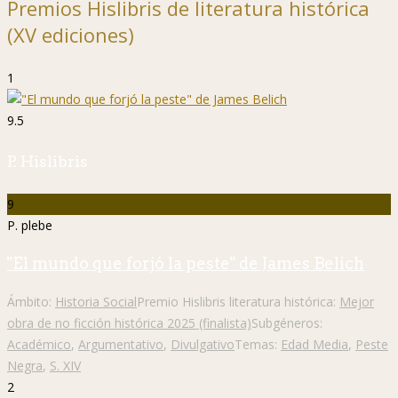
Premios Hislibris de literatura histórica
(XV ediciones)
1
9.5
P. Hislibris
9
P. plebe
"El mundo que forjó la peste" de James Belich
Ámbito:
Historia Social
Premio Hislibris literatura histórica:
Mejor
obra de no ficción histórica 2025 (finalista)
Subgéneros:
Académico
,
Argumentativo
,
Divulgativo
Temas:
Edad Media
,
Peste
Negra
,
S. XIV
2