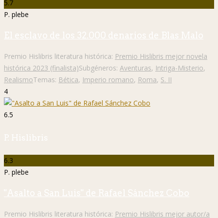
5.7
P. plebe
El esclavo de los 32.000 denarios de Blas Malo
Premio Hislibris literatura histórica:
Premio Hislibris mejor novela
histórica 2023 (finalista)
Subgéneros:
Aventuras
,
Intriga-Misterio
,
Realismo
Temas:
Bética
,
Imperio romano
,
Roma
,
S. II
4
6.5
P. Hislibris
6.3
P. plebe
"Asalto a San Luis" de Rafael Sánchez Cobo
Premio Hislibris literatura histórica:
Premio Hislibris mejor autor/a