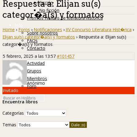
Respuesta a: Elijan su(s)
Ficción
No ficción
categor�a(s) y formatos
Premios Hislibris de literatura histórica
Info
Home
›
Foros
›
Notificaciones
›
XV Concurso Literatura Hist�rica
›
Sobre nosotros
Elijan su(s) categor�a(s) y formatos
›
Respuesta a: Elijan su(s)
FAQs
categor�a(s) y formatos
Contacto
Hislibreños
5 febrero, 2025 a las 13:57
#101457
Actividad
Grupos
Miembros
Anónimo
Foro
Invitado
Encuentra libros
Categorías
Temas