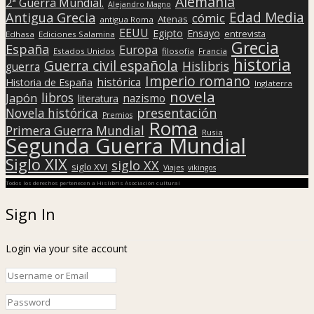
Alemania
2ª Guerra Mundial.
Alejandro Magno
Edad Media
Antigua Grecia
cómic
Atenas
antigua Roma
EEUU
Egipto
Ensayo
entrevista
Edhasa
Ediciones Salamina
Grecia
España
Europa
Estados Unidos
filosofía
Francia
historia
Guerra civil española
Hislibris
guerra
Imperio romano
histórica
Historia de España
Inglaterra
novela
libros
Japón
nazismo
literatura
presentación
Novela histórica
Premios
Roma
Primera Guerra Mundial
Rusia
Segunda Guerra Mundial
Siglo XIX
siglo XX
siglo XVI
Viajes
vikingos
Todos los derechos pertenecen a Hislibris Asociación cultural
Sign In
Login via your site account