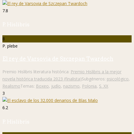
7.8
P. Hislibris
8
P. plebe
El rey de Varsovia de Szczepan Twardoch
Premio Hislibris literatura histórica:
Premio Hislibris a la mejor
novela histórica traducida 2023 (finalista)
Subgéneros:
psicológico
,
Realismo
Temas:
Boxeo
,
judío
,
nazismo
,
Polonia
,
S. XX
3
6.2
P. Hislibris