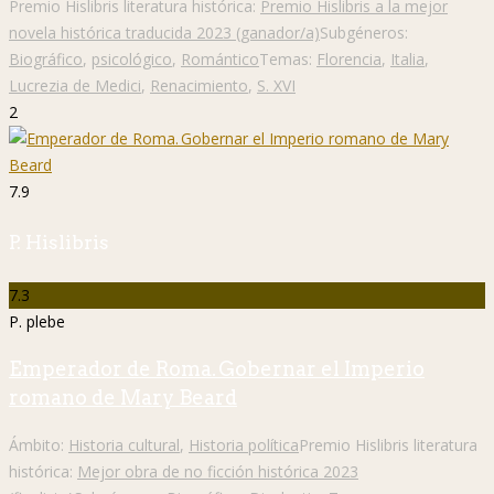
Premio Hislibris literatura histórica:
Premio Hislibris a la mejor
novela histórica traducida 2023 (ganador/a)
Subgéneros:
Biográfico
,
psicológico
,
Romántico
Temas:
Florencia
,
Italia
,
Lucrezia de Medici
,
Renacimiento
,
S. XVI
2
7.9
P. Hislibris
7.3
P. plebe
Emperador de Roma. Gobernar el Imperio
romano de Mary Beard
Ámbito:
Historia cultural
,
Historia política
Premio Hislibris literatura
histórica:
Mejor obra de no ficción histórica 2023