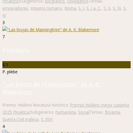
(finalista)
Subgéneros:
Biográfico
,
Divulgativo
Temas:
emperadores
,
Imperio romano
,
Roma
,
S. I
,
S. I a. C.
,
S. II
,
S. III
,
S.
IV
3
7
P. Hislibris
8.3
P. plebe
“Las brujas de Manningtree” de A. K.
Blakemore
Premio Hislibris literatura histórica:
Premio Hislibris mejor cubierta
2025 (finalista)
Subgéneros:
humanista
,
Social
Temas:
Brujería
,
Guerra Civil inglesa
,
S. XVII
4