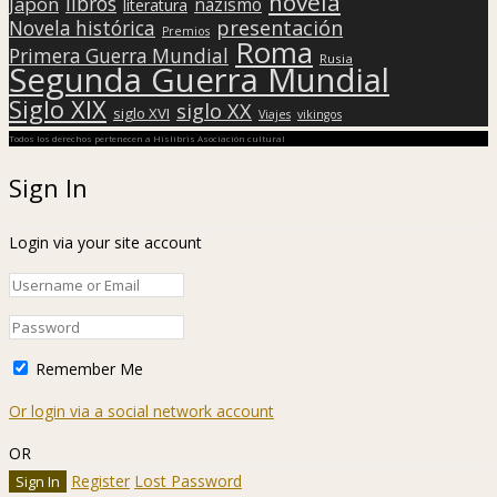
novela
libros
Japón
nazismo
literatura
presentación
Novela histórica
Premios
Roma
Primera Guerra Mundial
Rusia
Segunda Guerra Mundial
Siglo XIX
siglo XX
siglo XVI
Viajes
vikingos
Todos los derechos pertenecen a Hislibris Asociación cultural
Sign In
Login via your site account
Remember Me
Or login via a social network account
OR
Register
Lost Password