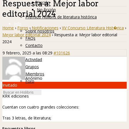
Respuesta a: Mejor labor
Ficción
No ficción
editorial 2024
Premios Hislibris de literatura histórica
Info
Home
›
Foros
›
Notificaciones
›
XV Concurso Literatura Hist�rica
›
Sobre nosotros
Mejor labor editorial 2024
›
Respuesta a: Mejor labor editorial
FAQs
2024
Contacto
Hislibreños
9 febrero, 2025 a las 08:29
#101626
Actividad
Grupos
Miembros
Anónimo
Foro
Invitado
KRK ediciones
Cuentan con cuatro grandes colecciones:
Tras 3 letras, de literatura;
Encuentra libros