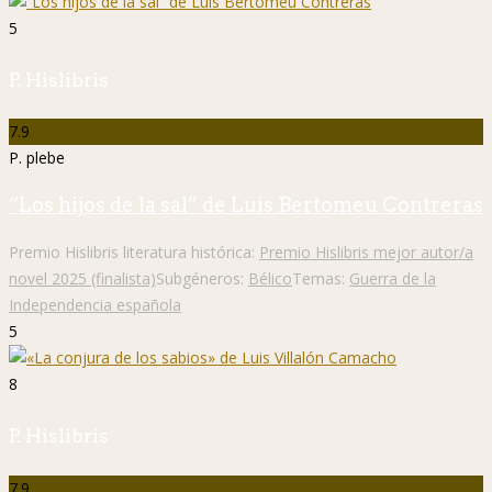
5
P. Hislibris
7.9
P. plebe
“Los hijos de la sal” de Luis Bertomeu Contreras
Premio Hislibris literatura histórica:
Premio Hislibris mejor autor/a
novel 2025 (finalista)
Subgéneros:
Bélico
Temas:
Guerra de la
Independencia española
5
8
P. Hislibris
7.9