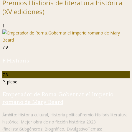
Premios Hislibris de literatura histórica
(XV ediciones)
1
7.9
P. Hislibris
7.3
P. plebe
Emperador de Roma. Gobernar el Imperio
romano de Mary Beard
Ámbito:
Historia cultural
,
Historia política
Premio Hislibris literatura
histórica:
Mejor obra de no ficción histórica 2023
(finalista)
Subgéneros:
Biográfico
,
Divulgativo
Temas: