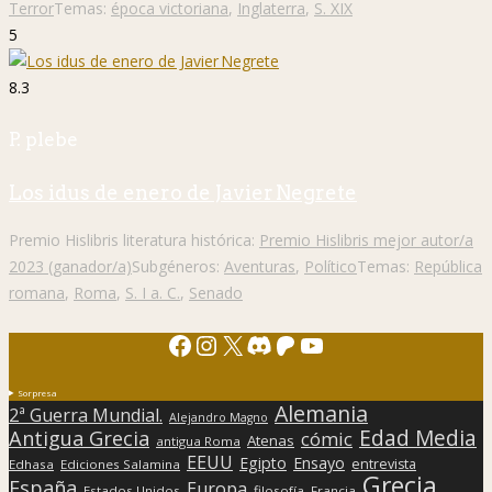
Terror
Temas:
época victoriana
,
Inglaterra
,
S. XIX
5
8.3
P. plebe
Los idus de enero de Javier Negrete
Premio Hislibris literatura histórica:
Premio Hislibris mejor autor/a
2023 (ganador/a)
Subgéneros:
Aventuras
,
Político
Temas:
República
romana
,
Roma
,
S. I a. C.
,
Senado
Facebook
Instagram
X
Discord
Patreon
YouTube
Sorpresa
Alemania
2ª Guerra Mundial.
Alejandro Magno
Edad Media
Antigua Grecia
cómic
Atenas
antigua Roma
EEUU
Egipto
Ensayo
entrevista
Edhasa
Ediciones Salamina
Grecia
España
Europa
Estados Unidos
filosofía
Francia