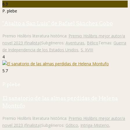
6.3
P. plebe
"Asalto a San Luis" de Rafael Sánchez Cobo
Premio Hislibris literatura histórica:
Premio Hislibris mejor autor/a
novel 2023 (finalista)
Subgéneros:
Aventuras
,
Bélico
Temas:
Guerra
de Independencia de los Estados Unidos
,
S. XVIII
4
5.7
P. plebe
El sanatorio de las almas perdidas de Helena
Montufo
Premio Hislibris literatura histórica:
Premio Hislibris mejor autor/a
novel 2023 (finalista)
Subgéneros:
Gótico
,
Intriga-Misterio
,