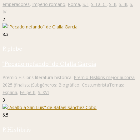
emperadores
,
Imperio romano
,
Roma
,
S. I
,
S. I a. C.
,
S. II
,
S. III
,
S.
IV
2
8.3
P. plebe
"Pecado nefando" de Olalla García
Premio Hislibris literatura histórica:
Premio Hislibris mejor autor/a
2025 (finalista)
Subgéneros:
Biográfico
,
Costumbrista
Temas:
España
,
Felipe II
,
S. XVI
3
6.5
P. Hislibris