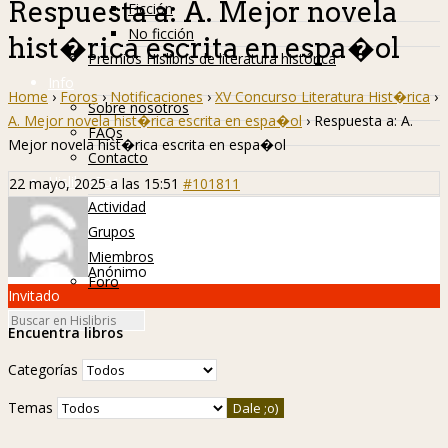
Respuesta a: A. Mejor novela
Ficción
No ficción
hist�rica escrita en espa�ol
Premios Hislibris de literatura histórica
Info
Home
›
Foros
›
Notificaciones
›
XV Concurso Literatura Hist�rica
›
Sobre nosotros
A. Mejor novela hist�rica escrita en espa�ol
›
Respuesta a: A.
FAQs
Mejor novela hist�rica escrita en espa�ol
Contacto
Hislibreños
22 mayo, 2025 a las 15:51
#101811
Actividad
Grupos
Miembros
Anónimo
Foro
Invitado
Encuentra libros
Categorías
Temas