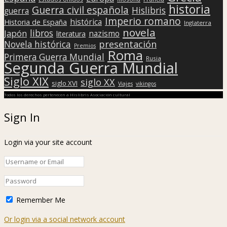
historia
Guerra civil española
Hislibris
guerra
Imperio romano
histórica
Historia de España
Inglaterra
novela
libros
Japón
nazismo
literatura
presentación
Novela histórica
Premios
Roma
Primera Guerra Mundial
Rusia
Segunda Guerra Mundial
Siglo XIX
siglo XX
siglo XVI
Viajes
vikingos
Todos los derechos pertenecen a Hislibris Asociación cultural
Sign In
Login via your site account
Remember Me
Or login via a social network account