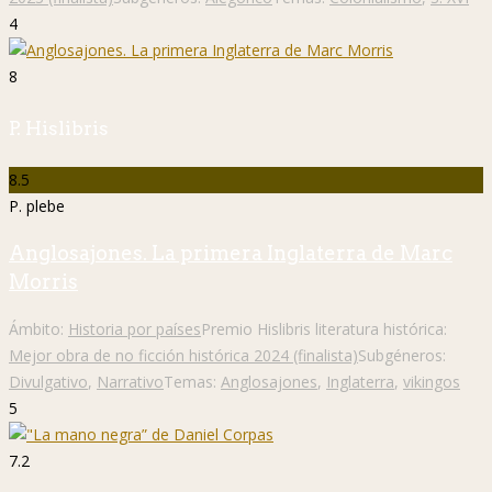
4
8
P. Hislibris
8.5
P. plebe
Anglosajones. La primera Inglaterra de Marc
Morris
Ámbito:
Historia por países
Premio Hislibris literatura histórica:
Mejor obra de no ficción histórica 2024 (finalista)
Subgéneros:
Divulgativo
,
Narrativo
Temas:
Anglosajones
,
Inglaterra
,
vikingos
5
7.2