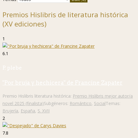
Premios Hislibris de literatura histórica
(XV ediciones)
1
6.1
P. plebe
"Por bruja y hechicera" de Francine Zapater
Premio Hislibris literatura histórica:
Premio Hislibris mejor autor/a
novel 2025 (finalista)
Subgéneros:
Romántico
,
Social
Temas:
Brujería
,
España
,
S. XVII
2
7.8