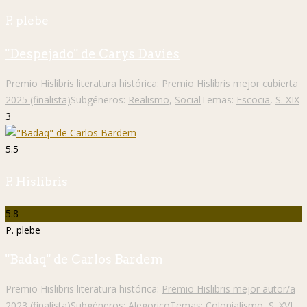
P. plebe
"Despejado" de Carys Davies
Premio Hislibris literatura histórica:
Premio Hislibris mejor cubierta
2025 (finalista)
Subgéneros:
Realismo
,
Social
Temas:
Escocia
,
S. XIX
3
5.5
P. Hislibris
5.8
P. plebe
"Badaq" de Carlos Bardem
Premio Hislibris literatura histórica:
Premio Hislibris mejor autor/a
2023 (finalista)
Subgéneros:
Alegorico
Temas:
Colonialismo
,
S. XVI