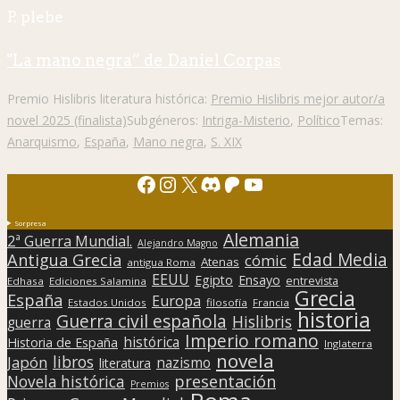
P. plebe
"La mano negra” de Daniel Corpas
Premio Hislibris literatura histórica:
Premio Hislibris mejor autor/a
novel 2025 (finalista)
Subgéneros:
Intriga-Misterio
,
Político
Temas:
Anarquismo
,
España
,
Mano negra
,
S. XIX
Facebook
Instagram
X
Discord
Patreon
YouTube
Sorpresa
Alemania
2ª Guerra Mundial.
Alejandro Magno
Edad Media
Antigua Grecia
cómic
Atenas
antigua Roma
EEUU
Egipto
Ensayo
entrevista
Edhasa
Ediciones Salamina
Grecia
España
Europa
Estados Unidos
filosofía
Francia
historia
Guerra civil española
Hislibris
guerra
Imperio romano
histórica
Historia de España
Inglaterra
novela
libros
Japón
nazismo
literatura
presentación
Novela histórica
Premios