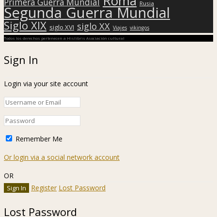
Roma
Primera Guerra Mundial
Rusia
Segunda Guerra Mundial
Siglo XIX
siglo XX
siglo XVI
Viajes
vikingos
Todos los derechos pertenecen a Hislibris Asociación cultural
Sign In
Login via your site account
Remember Me
Or login via a social network account
OR
Register
Lost Password
Lost Password