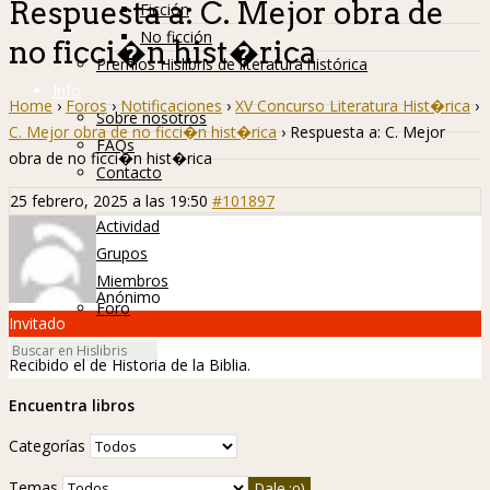
Respuesta a: C. Mejor obra de
Ficción
No ficción
no ficci�n hist�rica
Premios Hislibris de literatura histórica
Info
Home
›
Foros
›
Notificaciones
›
XV Concurso Literatura Hist�rica
›
Sobre nosotros
C. Mejor obra de no ficci�n hist�rica
›
Respuesta a: C. Mejor
FAQs
obra de no ficci�n hist�rica
Contacto
Hislibreños
25 febrero, 2025 a las 19:50
#101897
Actividad
Grupos
Miembros
Anónimo
Foro
Invitado
Recibido el de Historia de la Biblia.
Encuentra libros
Categorías
Temas