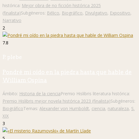
histórica:
Mejor obra de no ficción histórica 2025
(finalista)
Subgéneros:
Bélico
,
Biográfico
,
Divulgativo
,
Expositivo
,
Narrativo
2
7.8
P. plebe
Pondré mi oído en la piedra hasta que hable de
William Ospina
Ámbito:
Historia de la ciencia
Premio Hislibris literatura histórica:
Premio Hislibris mejor novela histórica 2023 (finalista)
Subgéneros:
Biográfico
Temas:
Alexander von Humboldt
,
ciencia
,
naturaleza
,
S.
XIX
3
5