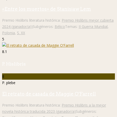
«Entre los muertos» de Stanisław Lem
Premio Hislibris literatura histórica:
Premio Hislibris mejor cubierta
2024 (ganador/a))
Subgéneros:
Bélico
Temas:
II Guerra Mundial
,
Polonia
,
S. XX
5
8.1
P. Hislibris
8
P. plebe
El retrato de casada de Maggie O’Farrell
Premio Hislibris literatura histórica:
Premio Hislibris a la mejor
novela histórica traducida 2023 (ganador/a)
Subgéneros: