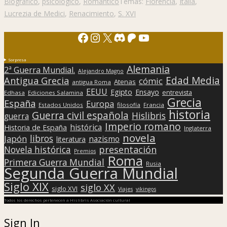
Biográfico
,
psicológico
,
Romántico
Temas:
Florencia
,
Italia
,
Lucrezia de Medici
,
Renacimiento
,
S. XVI
Facebook
Instagram
X
Discord
Patreon
YouTube
Sorpresa
Alemania
2ª Guerra Mundial.
Alejandro Magno
Edad Media
Antigua Grecia
cómic
Atenas
antigua Roma
EEUU
Egipto
Ensayo
entrevista
Edhasa
Ediciones Salamina
Grecia
España
Europa
Estados Unidos
filosofía
Francia
historia
Guerra civil española
Hislibris
guerra
Imperio romano
histórica
Historia de España
Inglaterra
novela
libros
Japón
nazismo
literatura
presentación
Novela histórica
Premios
Roma
Primera Guerra Mundial
Rusia
Segunda Guerra Mundial
Siglo XIX
siglo XX
siglo XVI
Viajes
vikingos
Todos los derechos pertenecen a Hislibris Asociación cultural
Sign In