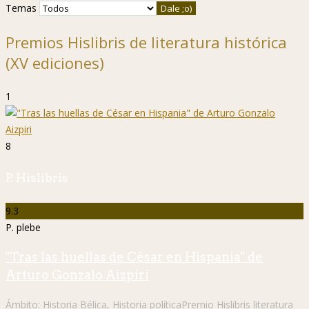
Temas
Premios Hislibris de literatura histórica
(XV ediciones)
1
8
P. Hislibris
9.3
P. plebe
"Tras las huellas de César en Hispania" de
Arturo Gonzalo Aizpiri
Ámbito:
Historia Bélica
,
Historia política
Premio Hislibris literatura