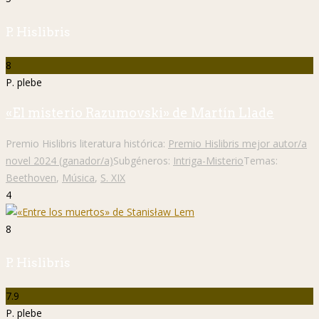
P. Hislibris
8
P. plebe
«El misterio Razumovski» de Martín Llade
Premio Hislibris literatura histórica:
Premio Hislibris mejor autor/a
novel 2024 (ganador/a)
Subgéneros:
Intriga-Misterio
Temas:
Beethoven
,
Música
,
S. XIX
4
8
P. Hislibris
7.9
P. plebe