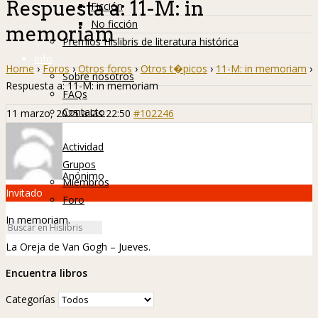
Respuesta a: 11-M: in
Ficción
No ficción
memoriam
Premios Hislibris de literatura histórica
Info
Home
›
Foros
›
Otros foros
›
Otros t�picos
›
11-M: in memoriam
›
Sobre nosotros
Respuesta a: 11-M: in memoriam
FAQs
Contacto
11 marzo, 2025 a las 22:50
#102246
Hislibreños
Actividad
Grupos
Anónimo
Miembros
Invitado
Foro
In memoriam.
La Oreja de Van Gogh – Jueves
.
Encuentra libros
Categorías