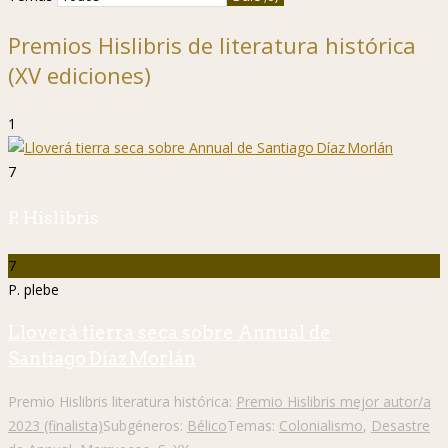
Premios Hislibris de literatura histórica
(XV ediciones)
1
7
P. Hislibris
7
P. plebe
Lloverá tierra seca sobre Annual de
Santiago Díaz Morlán
Premio Hislibris literatura histórica:
Premio Hislibris mejor autor/a
2023 (finalista)
Subgéneros:
Bélico
Temas:
Colonialismo
,
Desastre