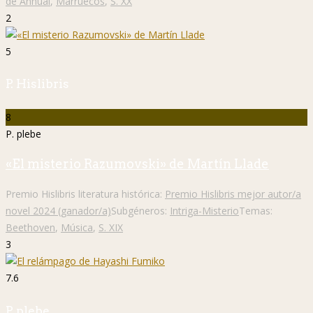
de Annual
,
Marruecos
,
S. XX
2
5
P. Hislibris
8
P. plebe
«El misterio Razumovski» de Martín Llade
Premio Hislibris literatura histórica:
Premio Hislibris mejor autor/a
novel 2024 (ganador/a)
Subgéneros:
Intriga-Misterio
Temas:
Beethoven
,
Música
,
S. XIX
3
7.6
P. plebe