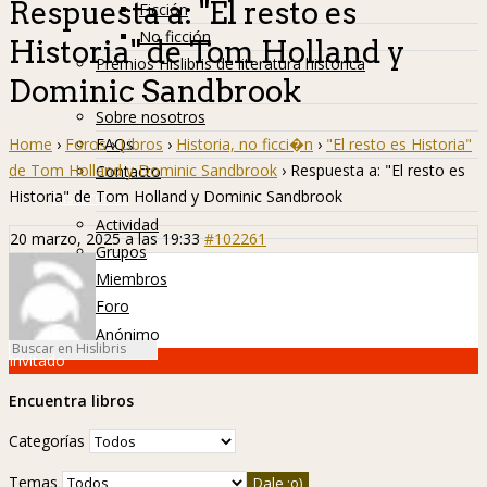
Respuesta a: "El resto es
Ficción
No ficción
Historia" de Tom Holland y
Premios Hislibris de literatura histórica
Dominic Sandbrook
Info
Sobre nosotros
Home
›
Foros
›
Libros
›
Historia, no ficci�n
›
"El resto es Historia"
FAQs
de Tom Holland y Dominic Sandbrook
›
Respuesta a: "El resto es
Contacto
Historia" de Tom Holland y Dominic Sandbrook
Hislibreños
Actividad
20 marzo, 2025 a las 19:33
#102261
Grupos
Miembros
Foro
Anónimo
Invitado
Encuentra libros
Categorías
Temas