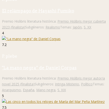
El relámpago de Hayashi Fumiko
Premio Hislibris literatura histórica:
Premio Hislibris mejor cubierta
2023 (finalista)
Subgéneros:
Realismo
Temas:
Japón
,
S. XX
4
7.2
P. plebe
"La mano negra” de Daniel Corpas
Premio Hislibris literatura histórica:
Premio Hislibris mejor autor/a
novel 2025 (finalista)
Subgéneros:
Intriga-Misterio
,
Político
Temas:
Anarquismo
,
España
,
Mano negra
,
S. XIX
5
7.5