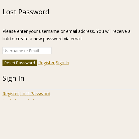
Lost Password
Please enter your username or email address. You will receive a
link to create a new password via email.
Register
Sign In
Sign In
Register
Lost Password
Ir a la barra de herramientas
Acerca
WordPress.org
de
Documentación
WordPress
Aprende WordPress
Soporte