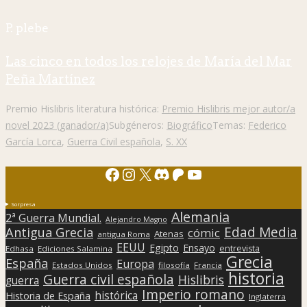
P. plebe
Las cinco en todos los relojes de María del Mar
Peña Martínez
Premio Hislibris literatura histórica:
Premio Hislibris mejor autor/a
novel 2023 (ganador/a)
Subgéneros:
Biográfico
Temas:
Federico
García Lorca
,
Guerra Civil española
,
S. XX
Facebook
Instagram
X
Discord
Patreon
YouTube
Sorpresa
Alemania
2ª Guerra Mundial.
Alejandro Magno
Edad Media
Antigua Grecia
cómic
Atenas
antigua Roma
EEUU
Egipto
Ensayo
entrevista
Edhasa
Ediciones Salamina
Grecia
España
Europa
Estados Unidos
filosofía
Francia
historia
Guerra civil española
Hislibris
guerra
Imperio romano
histórica
Historia de España
Inglaterra