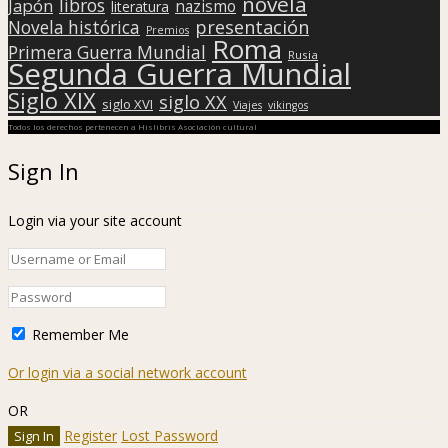
novela
libros
Japón
nazismo
literatura
presentación
Novela histórica
Premios
Roma
Primera Guerra Mundial
Rusia
Segunda Guerra Mundial
Siglo XIX
siglo XX
siglo XVI
Viajes
vikingos
Todos los derechos pertenecen a Hislibris Asociación cultural
Sign In
Login via your site account
Remember Me
Or login via a social network account
OR
Register
Lost Password