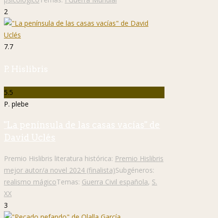
2
7.7
P. Hislibris
5.5
P. plebe
"La península de las casas vacías" de
David Uclés
Premio Hislibris literatura histórica:
Premio Hislibris
mejor autor/a novel 2024 (finalista)
Subgéneros:
realismo mágico
Temas:
Guerra Civil española
,
S.
XX
3