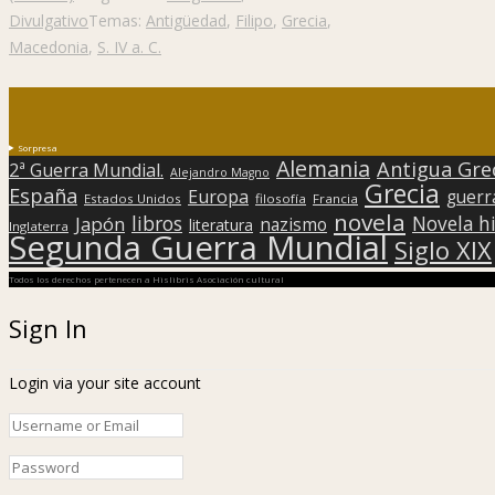
Divulgativo
Temas:
Antigüedad
,
Filipo
,
Grecia
,
Macedonia
,
S. IV a. C.
Sorpresa
Alemania
Antigua Gre
2ª Guerra Mundial.
Alejandro Magno
Grecia
España
Europa
guerr
Estados Unidos
filosofía
Francia
novela
libros
Japón
Novela hi
nazismo
literatura
Inglaterra
Segunda Guerra Mundial
Siglo XIX
Todos los derechos pertenecen a Hislibris Asociación cultural
Sign In
Login via your site account