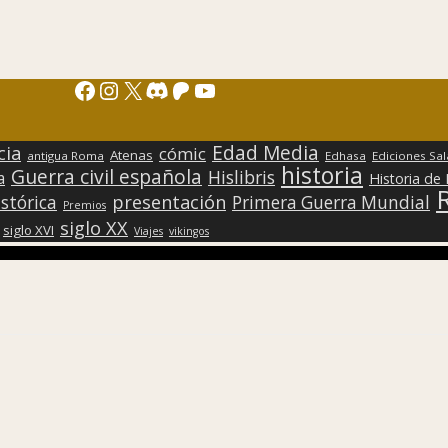
Facebook
Instagram
X
Discord
Patreon
YouTube
Edad Media
cia
cómic
Atenas
antigua Roma
Edhasa
Ediciones Sa
historia
Guerra civil española
Hislibris
a
Historia de
presentación
stórica
Primera Guerra Mundial
Premios
siglo XX
siglo XVI
Viajes
vikingos