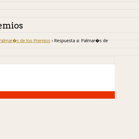
remios
Palmar�s de los Premios
›
Respuesta a: Palmar�s de