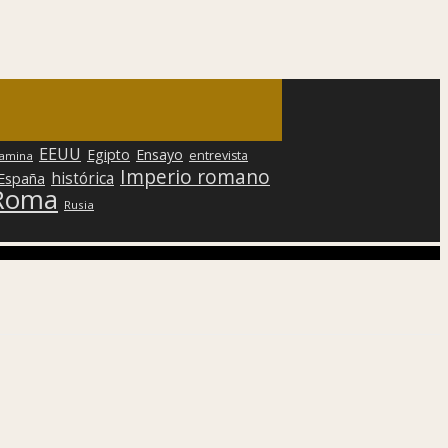
EEUU
Egipto
Ensayo
entrevista
lamina
Imperio romano
histórica
 España
Roma
Rusia