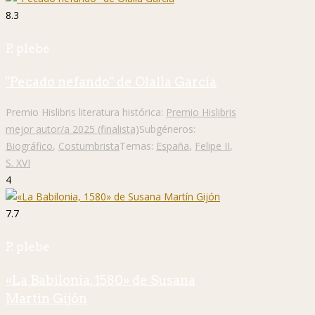
8.3
P. plebe
"Pecado nefando" de Olalla García
Premio Hislibris literatura histórica:
Premio Hislibris
mejor autor/a 2025 (finalista)
Subgéneros:
Biográfico
,
Costumbrista
Temas:
España
,
Felipe II
,
S. XVI
4
7.7
P. plebe
«La Babilonia, 1580» de Susana
Martín Gijón