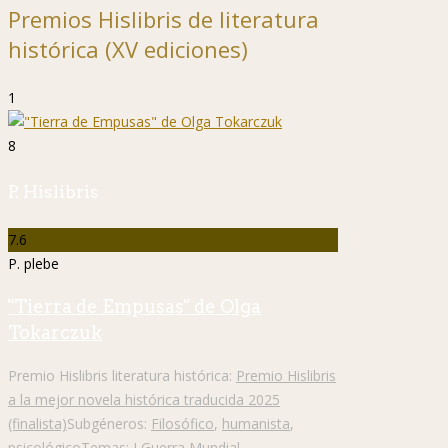
Premios Hislibris de literatura
histórica (XV ediciones)
1
8
P. Hislibris
7.6
P. plebe
"Tierra de Empusas" de Olga
Tokarczuk
Premio Hislibris literatura histórica:
Premio Hislibris
a la mejor novela histórica traducida 2025
(finalista)
Subgéneros:
Filosófico
,
humanista
,
psicológico
Temas:
I Guerra Mundial