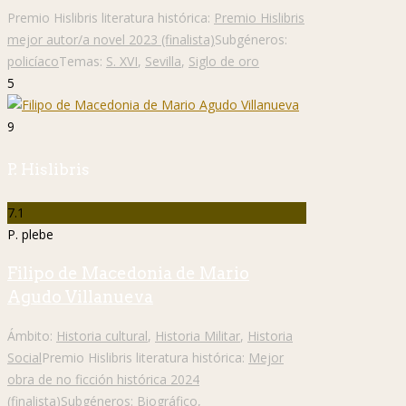
Premio Hislibris literatura histórica:
Premio Hislibris
mejor autor/a novel 2023 (finalista)
Subgéneros:
policíaco
Temas:
S. XVI
,
Sevilla
,
Siglo de oro
5
9
P. Hislibris
7.1
P. plebe
Filipo de Macedonia de Mario
Agudo Villanueva
Ámbito:
Historia cultural
,
Historia Militar
,
Historia
Social
Premio Hislibris literatura histórica:
Mejor
obra de no ficción histórica 2024
(finalista)
Subgéneros:
Biográfico
,