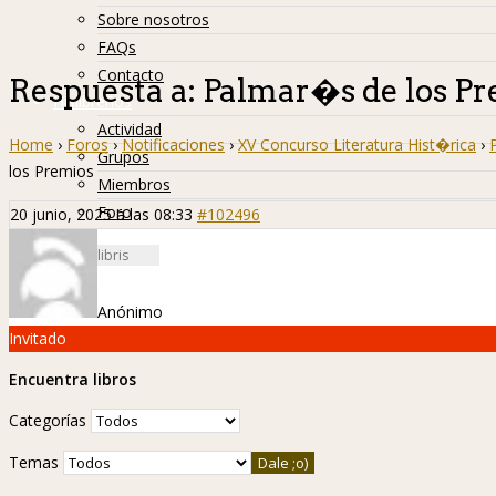
Sobre nosotros
FAQs
Contacto
Respuesta a: Palmar�s de los P
Hislibreños
Actividad
Home
›
Foros
›
Notificaciones
›
XV Concurso Literatura Hist�rica
›
Grupos
los Premios
Miembros
Foro
20 junio, 2025 a las 08:33
#102496
Anónimo
Invitado
Encuentra libros
Categorías
Temas