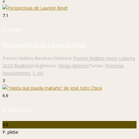
2
7.1
P. plebe
Perspectivas de Laurent Binet
Premio Hislibris literatura histórica:
Premio Hislibris mejor cubierta
2024 (finalista)
Subgéneros:
Intriga-Misterio
Temas:
Florencia
,
Renacimiento
,
S. XVI
3
6.6
P. Hislibris
4.8
P. plebe