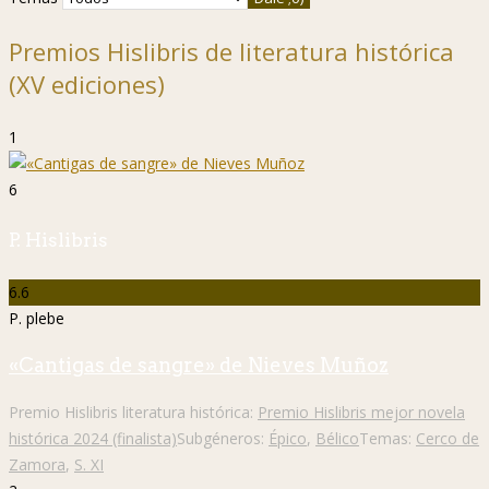
Premios Hislibris de literatura histórica
(XV ediciones)
1
6
P. Hislibris
6.6
P. plebe
«Cantigas de sangre» de Nieves Muñoz
Premio Hislibris literatura histórica:
Premio Hislibris mejor novela
histórica 2024 (finalista)
Subgéneros:
Épico
,
Bélico
Temas:
Cerco de
Zamora
,
S. XI