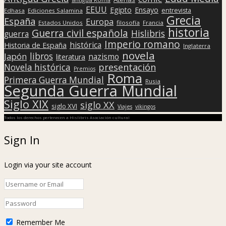
EEUU
Egipto
Ensayo
entrevista
Edhasa
Ediciones Salamina
Grecia
España
Europa
Estados Unidos
filosofía
Francia
historia
Guerra civil española
Hislibris
guerra
Imperio romano
histórica
Historia de España
Inglaterra
novela
libros
Japón
nazismo
literatura
presentación
Novela histórica
Premios
Roma
Primera Guerra Mundial
Rusia
Segunda Guerra Mundial
Siglo XIX
siglo XX
siglo XVI
Viajes
vikingos
Todos los derechos pertenecen a Hislibris Asociación cultural
Sign In
Login via your site account
Remember Me