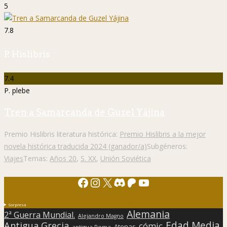
5
7.8
P. Hislibris
7.4
P. plebe
Tren a Samarcanda de Guzel Yájina
Premio Hislibris literatura histórica:
Premio Hislibris a la mejor
novela histórica traducida 2024 (ganador/a)
Subgéneros:
Viajes
Temas:
Años 20
,
S. XX
,
Unión Soviética
Facebook
Instagram
X
Discord
Patreon
YouTube
Sorpresa
Alemania
2ª Guerra Mundial.
Alejandro Magno
Edad Media
Antigua Grecia
cómic
Atenas
antigua Roma