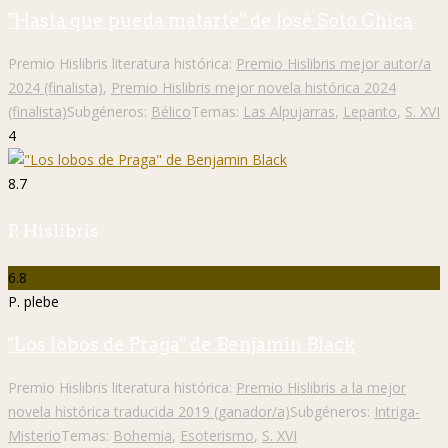
"Hasta que pueda matarte" de José Soto Chica
Premio Hislibris literatura histórica:
Premio Hislibris mejor autor/a
2024 (finalista)
,
Premio Hislibris mejor novela histórica 2024
(finalista)
Subgéneros:
Bélico
Temas:
Las Alpujarras
,
Lepanto
,
S. XVI
4
8.7
P. Hislibris
6.8
P. plebe
"Los lobos de Praga" de Benjamin Black
Premio Hislibris literatura histórica:
Premio Hislibris a la mejor
novela histórica traducida 2019 (ganador/a)
Subgéneros:
Intriga-
Misterio
Temas:
Bohemia
,
Esoterismo
,
S. XVI