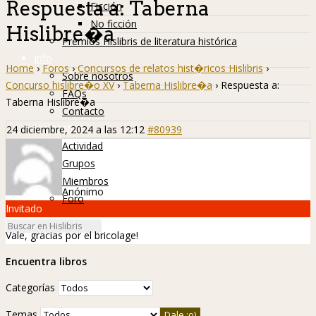
Respuesta a: Taberna
Ficción
No ficción
Hislibre�a
Premios Hislibris de literatura histórica
Info
Home
›
Foros
›
Concursos de relatos hist�ricos Hislibris
›
Sobre nosotros
Concurso hislibre�o XV
›
Taberna Hislibre�a
›
Respuesta a:
FAQs
Taberna Hislibre�a
Contacto
Hislibreños
24 diciembre, 2024 a las 12:12
#80939
Actividad
Grupos
Miembros
Anónimo
Foro
Invitado
Vale, gracias por el bricolage!
Encuentra libros
Categorías
Temas