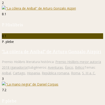
2
8.1
P. Hislibris
8.1
P. plebe
"La cólera de Aníbal" de Arturo Gonzalo Aizpiri
Premio Hislibris literatura histórica:
Premio Hislibris mejor autor/a
2018 (ganador/a)
Subgéneros:
Aventuras
,
Épico
,
Bélico
Temas:
Aníbal
,
Cartago
,
Hispania
,
República romana
,
Roma
,
S. III a. C.
3
7.2
P. plebe