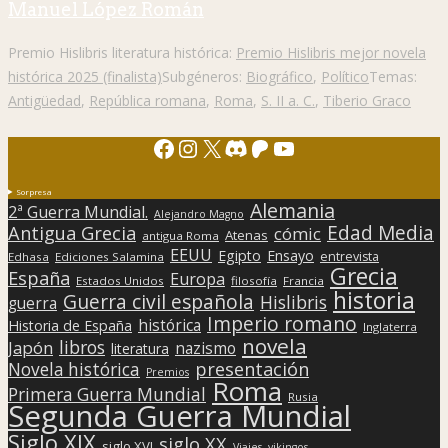
Manuel López Román
Premio Hislibris literatura histórica:
Premio Hislibris mejor novela
histórica 2025 (finalista)
Subgéneros:
Biográfico
,
Político
Temas:
Antigüedad
,
República romana
,
Roma
,
S. II a. C.
,
Tiberio Graco
Facebook
Instagram
X
Discord
Patreon
YouTube
Sorpresa
Alemania
2ª Guerra Mundial.
Alejandro Magno
Edad Media
Antigua Grecia
cómic
Atenas
antigua Roma
EEUU
Egipto
Ensayo
entrevista
Edhasa
Ediciones Salamina
Grecia
España
Europa
Estados Unidos
filosofía
Francia
historia
Guerra civil española
Hislibris
guerra
Imperio romano
histórica
Historia de España
Inglaterra
novela
libros
Japón
nazismo
literatura
presentación
Novela histórica
Premios
Roma
Primera Guerra Mundial
Rusia
Segunda Guerra Mundial
Siglo XIX
siglo XX
siglo XVI
Viajes
vikingos