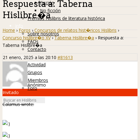
Respuesta a: Taberna
Ficción
No ficción
Hislibre�a
Premios Hislibris de literatura histórica
Info
Home
›
Foros
›
Concursos de relatos hist�ricos Hislibris
›
Sobre nosotros
Concurso hislibre�o XV
›
Taberna Hislibre�a
›
Respuesta a:
FAQs
Taberna Hislibre�a
Contacto
Hislibreños
21 enero, 2025 a las 20:10
#81613
Actividad
Grupos
Miembros
Anónimo
Foro
Invitado
Calamus wrote: