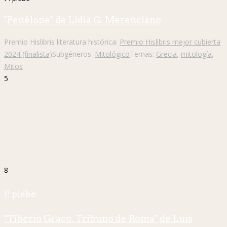
"Penélope" de Lidia G. Merenciano
Premio Hislibris literatura histórica:
Premio Hislibris mejor cubierta
2024 (finalista)
Subgéneros:
Mitológico
Temas:
Grecia
,
mitología
,
Mitos
5
8
P. plebe
"Tiberio Graco. Tribuno de Roma" de Luis