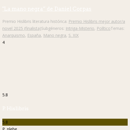
"La mano negra” de Daniel Corpas
Premio Hislibris literatura histórica:
Premio Hislibris mejor autor/a
novel 2025 (finalista)
Subgéneros:
Intriga-Misterio
,
Político
Temas:
Anarquismo
,
España
,
Mano negra
,
S. XIX
4
5.8
P. Hislibris
5.8
P. plebe