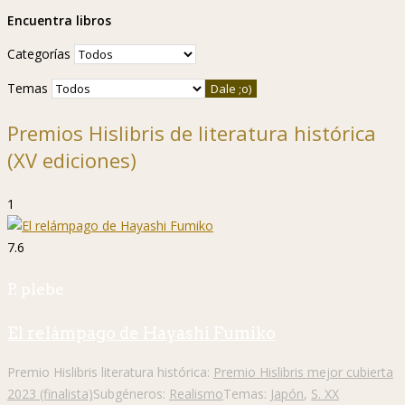
Encuentra libros
Categorías
Temas
Premios Hislibris de literatura histórica
(XV ediciones)
1
7.6
P. plebe
El relámpago de Hayashi Fumiko
Premio Hislibris literatura histórica:
Premio Hislibris mejor cubierta
2023 (finalista)
Subgéneros:
Realismo
Temas:
Japón
,
S. XX