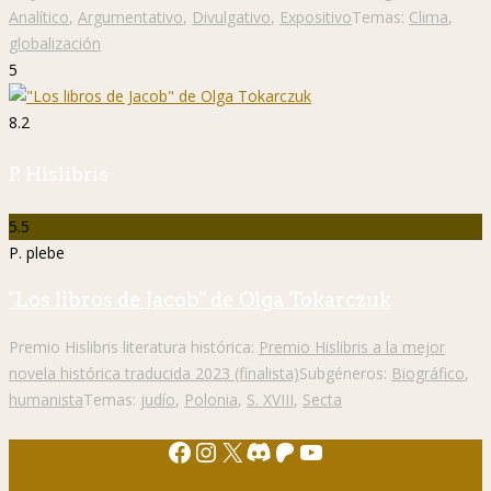
Analítico
,
Argumentativo
,
Divulgativo
,
Expositivo
Temas:
Clima
,
globalización
5
8.2
P. Hislibris
5.5
P. plebe
"Los libros de Jacob" de Olga Tokarczuk
Premio Hislibris literatura histórica:
Premio Hislibris a la mejor
novela histórica traducida 2023 (finalista)
Subgéneros:
Biográfico
,
humanista
Temas:
judío
,
Polonia
,
S. XVIII
,
Secta
Facebook
Instagram
X
Discord
Patreon
YouTube