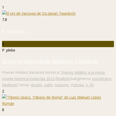
1
7.8
P. Hislibris
8
P. plebe
El rey de Varsovia de Szczepan Twardoch
Premio Hislibris literatura histórica:
Premio Hislibris a la mejor
novela histórica traducida 2023 (finalista)
Subgéneros:
psicológico
,
Realismo
Temas:
Boxeo
,
judío
,
nazismo
,
Polonia
,
S. XX
2
8