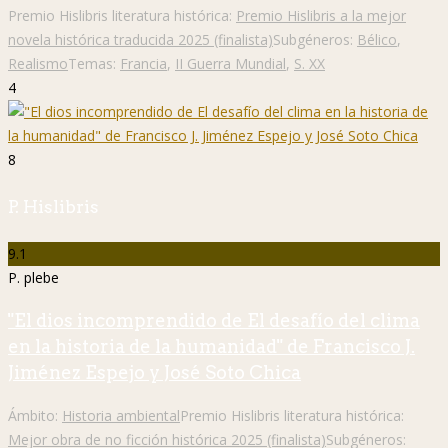
Premio Hislibris literatura histórica:
Premio Hislibris a la mejor
novela histórica traducida 2025 (finalista)
Subgéneros:
Bélico
,
Realismo
Temas:
Francia
,
II Guerra Mundial
,
S. XX
4
8
P. Hislibris
9.1
P. plebe
"El dios incomprendido de El desafío del clima
en la historia de la humanidad" de Francisco J.
Jiménez Espejo y José Soto Chica
Ámbito:
Historia ambiental
Premio Hislibris literatura histórica:
Mejor obra de no ficción histórica 2025 (finalista)
Subgéneros: