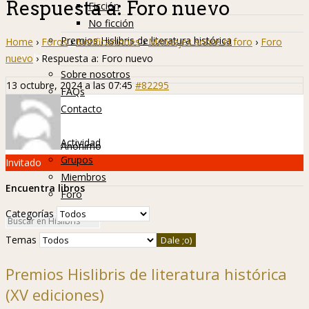
Respuesta a: Foro nuevo
Ficción
No ficción
Premios Hislibris de literatura histórica
Home
›
Foros
›
Notificaciones
›
Mensajes sobre el foro
›
Foro
Info
nuevo
›
Respuesta a: Foro nuevo
Sobre nosotros
13 octubre, 2024 a las 07:45
#82295
FAQs
Contacto
Hislibreños
Actividad
Anónimo
Grupos
Invitado
Miembros
Encuentra libros
Foro
Categorías
Temas
Premios Hislibris de literatura histórica
(XV ediciones)