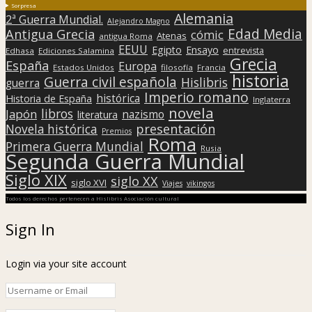
Sorpresa
Alemania
2ª Guerra Mundial.
Alejandro Magno
Edad Media
Antigua Grecia
cómic
Atenas
antigua Roma
EEUU
Egipto
Ensayo
entrevista
Edhasa
Ediciones Salamina
Grecia
España
Europa
Estados Unidos
filosofía
Francia
historia
Guerra civil española
Hislibris
guerra
Imperio romano
histórica
Historia de España
Inglaterra
novela
libros
Japón
nazismo
literatura
presentación
Novela histórica
Premios
Roma
Primera Guerra Mundial
Rusia
Segunda Guerra Mundial
Siglo XIX
siglo XX
siglo XVI
Viajes
vikingos
Todos los derechos pertenecen a Hislibris Asociación cultural
Sign In
Login via your site account