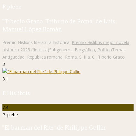
P. plebe
"Tiberio Graco. Tribuno de Roma" de Luis
Manuel López Román
Premio Hislibris literatura histórica:
Premio Hislibris mejor novela
histórica 2025 (finalista)
Subgéneros:
Biográfico
,
Político
Temas:
Antigüedad
,
República romana
,
Roma
,
S. II a. C.
,
Tiberio Graco
3
8.1
P. Hislibris
7.4
P. plebe
"El barman del Ritz" de Philippe Collin