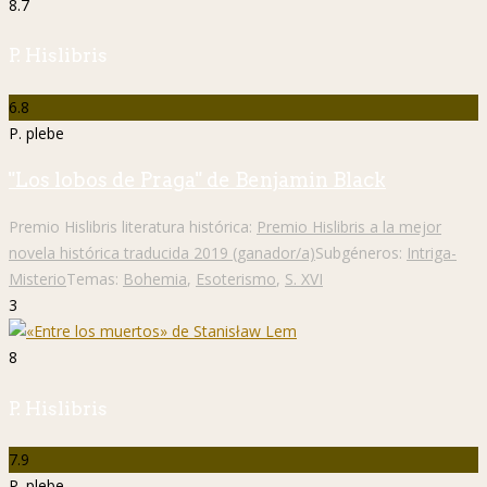
8.7
P. Hislibris
6.8
P. plebe
"Los lobos de Praga" de Benjamin Black
Premio Hislibris literatura histórica:
Premio Hislibris a la mejor
novela histórica traducida 2019 (ganador/a)
Subgéneros:
Intriga-
Misterio
Temas:
Bohemia
,
Esoterismo
,
S. XVI
3
8
P. Hislibris
7.9
P. plebe