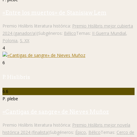
«Entre los muertos» de Stanisław Lem
Premio Hislibris literatura histórica:
Premio Hislibris mejor cubierta
2024 (ganador/a))
Subgéneros:
Bélico
Temas:
II Guerra Mundial
,
Polonia
,
S. XX
4
6
P. Hislibris
6.6
P. plebe
«Cantigas de sangre» de Nieves Muñoz
Premio Hislibris literatura histórica:
Premio Hislibris mejor novela
histórica 2024 (finalista)
Subgéneros:
Épico
,
Bélico
Temas:
Cerco de