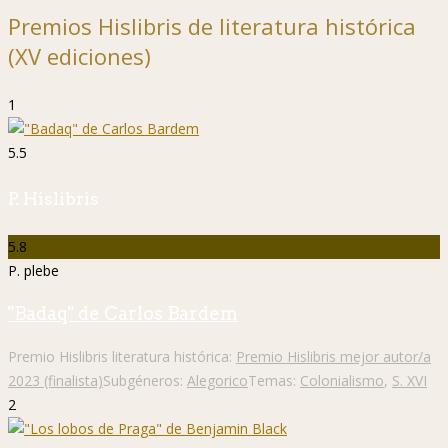
Premios Hislibris de literatura histórica
(XV ediciones)
1
5.5
P. Hislibris
5.8
P. plebe
"Badaq" de Carlos Bardem
Premio Hislibris literatura histórica:
Premio Hislibris mejor autor/a
2023 (finalista)
Subgéneros:
Alegorico
Temas:
Colonialismo
,
S. XVI
2