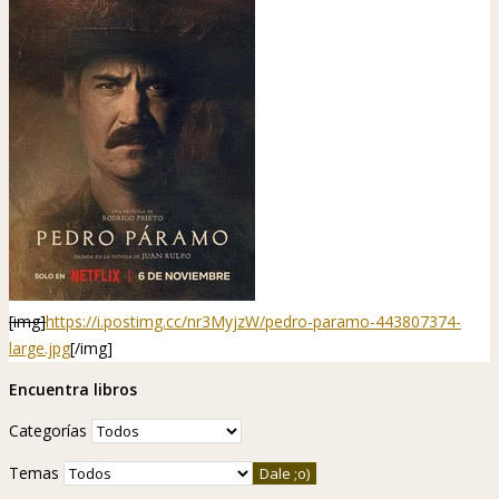
[img]
https://i.postimg.cc/nr3MyjzW/pedro-paramo-443807374-
large.jpg
[/img]
Encuentra libros
Categorías
Temas