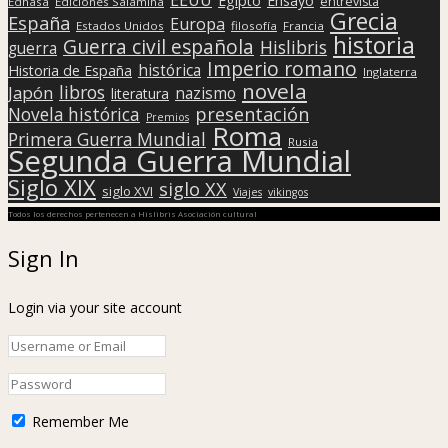
Egipto
Ensayo
entrevista
Edhasa
Ediciones Salamina
Grecia
España
Europa
Estados Unidos
filosofía
Francia
historia
Guerra civil española
Hislibris
guerra
Imperio romano
histórica
Historia de España
Inglaterra
novela
libros
Japón
nazismo
literatura
presentación
Novela histórica
Premios
Roma
Primera Guerra Mundial
Rusia
Segunda Guerra Mundial
Siglo XIX
siglo XX
siglo XVI
Viajes
vikingos
Todos los derechos pertenecen a Hislibris Asociación cultural
Sign In
Login via your site account
Remember Me