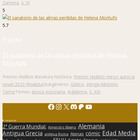
Zamora
,
S. XI
5
5.7
P. plebe
El sanatorio de las almas perdidas de Helena
Montufo
Premio Hislibris literatura histórica:
Premio Hislibris mejor autor/a
novel 2023 (finalista)
Subgéneros:
Gótico
,
Intriga-Misterio
,
Terror
Temas:
época victoriana
,
Inglaterra
,
S. XIX
Facebook
Instagram
X
Discord
Patreon
YouTube
Sorpresa
Alemania
2ª Guerra Mundial.
Alejandro Magno
Edad Media
Antigua Grecia
cómic
Atenas
antigua Roma
EEUU