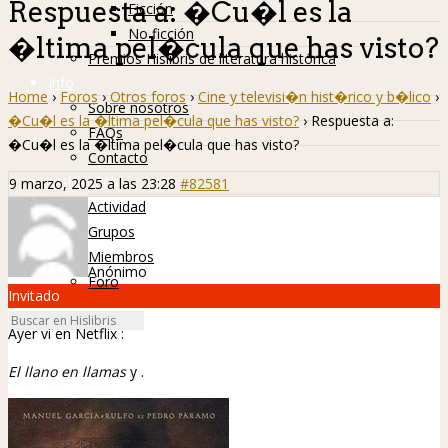
Respuesta a: �Cu�l es la
Ficción
No ficción
�ltima pel�cula que has visto?
Premios Hislibris de literatura histórica
Info
Home
›
Foros
›
Otros foros
›
Cine y televisi�n hist�rico y b�lico
›
Sobre nosotros
�Cu�l es la �ltima pel�cula que has visto?
›
Respuesta a:
FAQs
�Cu�l es la �ltima pel�cula que has visto?
Contacto
Hislibreños
9 marzo, 2025 a las 23:28
#82581
Actividad
Grupos
Miembros
Anónimo
Foro
Invitado
Ayer vi en Netflix
:
El llano en llamas
y
.