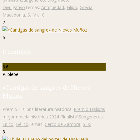
Divulgativo
Temas:
Antigüedad
,
Filipo
,
Grecia
,
Macedonia
,
S. IV a. C.
2
6
P. Hislibris
6.6
P. plebe
«Cantigas de sangre» de Nieves
Muñoz
Premio Hislibris literatura histórica:
Premio Hislibris
mejor novela histórica 2024 (finalista)
Subgéneros:
Épico
,
Bélico
Temas:
Cerco de Zamora
,
S. XI
3