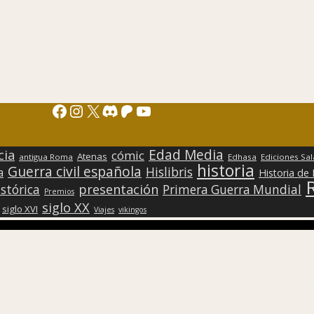
Facebook
Instagram
X
Discord
Patreon
YouTube
Edad Media
cia
cómic
Atenas
antigua Roma
Edhasa
Ediciones Sa
historia
Guerra civil española
Hislibris
a
Historia de
presentación
stórica
Primera Guerra Mundial
Premios
siglo XX
siglo XVI
Viajes
vikingos