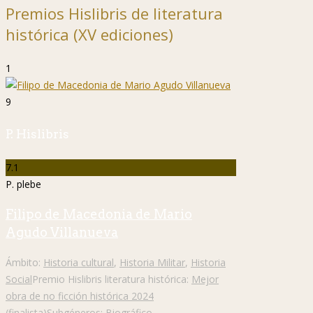
Premios Hislibris de literatura
histórica (XV ediciones)
1
9
P. Hislibris
7.1
P. plebe
Filipo de Macedonia de Mario
Agudo Villanueva
Ámbito:
Historia cultural
,
Historia Militar
,
Historia
Social
Premio Hislibris literatura histórica:
Mejor
obra de no ficción histórica 2024
(finalista)
Subgéneros:
Biográfico
,