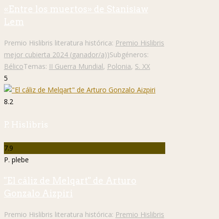
«Entre los muertos» de Stanisław
Lem
Premio Hislibris literatura histórica:
Premio Hislibris
mejor cubierta 2024 (ganador/a))
Subgéneros:
Bélico
Temas:
II Guerra Mundial
,
Polonia
,
S. XX
5
8.2
P. Hislibris
7.9
P. plebe
"El cáliz de Melqart" de Arturo
Gonzalo Aizpiri
Premio Hislibris literatura histórica:
Premio Hislibris