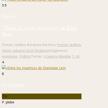
5.9
P. plebe
"Thule. El sueño del norte" de Elisa
Beni
Premio Hislibris literatura histórica:
Premio Hislibris
mejor cubierta 2023 (finalista)
Subgéneros:
Aventuras
,
Político
Temas:
II Guerra Mundial
,
S. XX
4
8
P. Hislibris
7.9
P. plebe