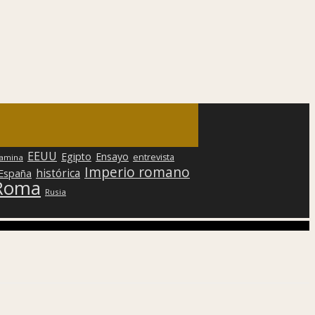
EEUU
Egipto
Ensayo
entrevista
lamina
Imperio romano
histórica
 España
Roma
Rusia