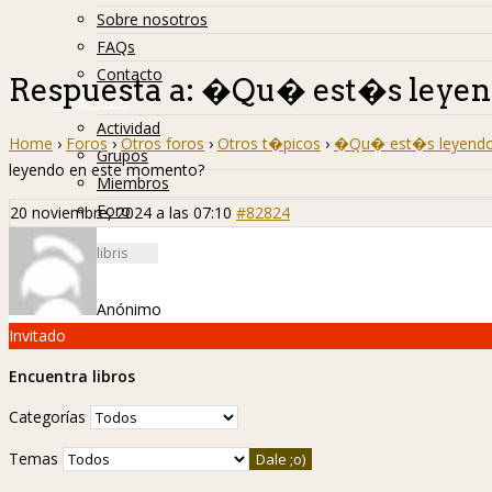
Sobre nosotros
FAQs
Contacto
Respuesta a: �Qu� est�s leyen
Hislibreños
Actividad
Home
›
Foros
›
Otros foros
›
Otros t�picos
›
�Qu� est�s leyendo
Grupos
leyendo en este momento?
Miembros
Foro
20 noviembre, 2024 a las 07:10
#82824
Anónimo
Invitado
Encuentra libros
Categorías
Temas