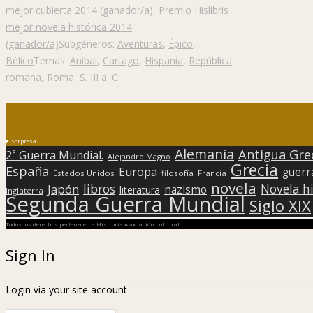
mejor cubierta 2014 (ganador/a)
,
Premio Hislibris
mejor novela histórica 2014
(ganador/a)
Subgéneros:
Aventuras
,
Épico
,
Bélico
Temas:
Aníbal
,
Cartago
,
Hispania
,
República
romana
,
Roma
,
S. III a. C.
Sorpresa
Alemania
Antigua Gre
2ª Guerra Mundial.
Alejandro Magno
Grecia
España
Europa
guerr
Estados Unidos
filosofía
Francia
novela
libros
Japón
Novela hi
nazismo
literatura
Inglaterra
Segunda Guerra Mundial
Siglo XIX
Todos los derechos pertenecen a Hislibris Asociación cultural
Sign In
Login via your site account