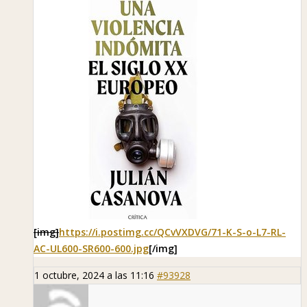
[img]
https://i.postimg.cc/QCvVXDVG/71-K-S-o-L7-RL-
AC-UL600-SR600-600.jpg
[/img]
1 octubre, 2024 a las 11:16
#93928