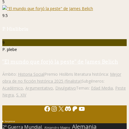
5
9.5
P. Hislibris
9
P. plebe
"El mundo que forjó la peste" de James Belich
Ámbito:
Historia Social
Premio Hislibris literatura histórica:
Mejor
obra de no ficción histórica 2025 (finalista)
Subgéneros:
Académico
,
Argumentativo
,
Divulgativo
Temas:
Edad Media
,
Peste
Negra
,
S. XIV
Facebook
Instagram
X
Discord
Patreon
YouTube
Sorpresa
Alemania
2ª Guerra Mundial.
Alejandro Magno