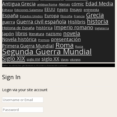
Edad Media
Antigua Grecia
cómic
Atenas
antigua Roma
EEUU
Egipto
Ensayo
entrevista
Edhasa
Ediciones Salamina
Grecia
España
Europa
Estados Unidos
filosofía
Francia
historia
Guerra civil española
Hislibris
guerra
Imperio romano
histórica
Historia de España
Inglaterra
novela
libros
Japón
nazismo
literatura
presentación
Novela histórica
Premios
Roma
Primera Guerra Mundial
Rusia
Segunda Guerra Mundial
Siglo XIX
siglo XX
siglo XVI
Viajes
vikingos
Todos los derechos pertenecen a Hislibris Asociación cultural
Sign In
Login via your site account