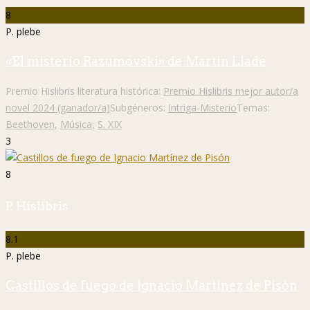
8
P. plebe
«El misterio Razumovski» de Martín Llade
Premio Hislibris literatura histórica:
Premio Hislibris mejor autor/a
novel 2024 (ganador/a)
Subgéneros:
Intriga-Misterio
Temas:
Beethoven
,
Música
,
S. XIX
3
8
P. Hislibris
8.1
P. plebe
Castillos de fuego de Ignacio Martínez de Pisón