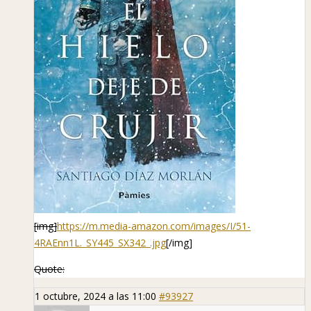
[img]
https://m.media-amazon.com/images/I/51-
4RAEnn1L._SY445_SX342_.jpg
[/img]
Quote:
1 octubre, 2024 a las 11:00
#93927