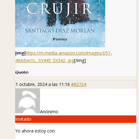
[img]
https://m.media-amazon.com/images/I/51-
4RAEnn1L._SY445_SX342_.jpg
[/img]
Quote:
1 octubre, 2024 a las 11:16
#82724
Anónimo
Invitado
Yo ahora estoy con: