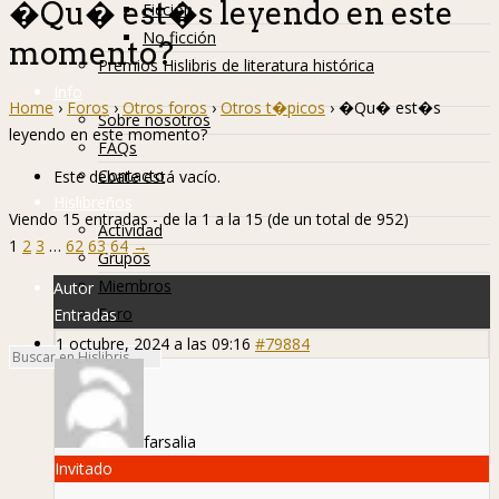
�Qu� est�s leyendo en este
Ficción
No ficción
momento?
Premios Hislibris de literatura histórica
Info
Home
›
Foros
›
Otros foros
›
Otros t�picos
›
�Qu� est�s
Sobre nosotros
leyendo en este momento?
FAQs
Contacto
Este debate está vacío.
Hislibreños
Viendo 15 entradas - de la 1 a la 15 (de un total de 952)
Actividad
1
2
3
…
62
63
64
→
Grupos
Miembros
Autor
Foro
Entradas
1 octubre, 2024 a las 09:16
#79884
farsalia
Invitado