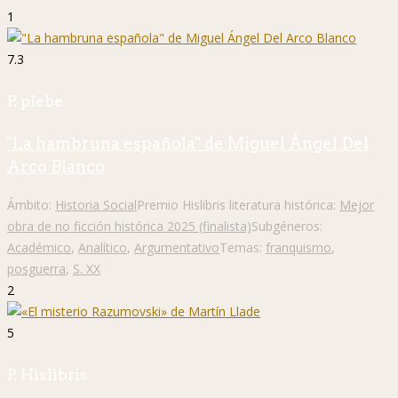
1
7.3
P. plebe
"La hambruna española" de Miguel Ángel Del
Arco Blanco
Ámbito:
Historia Social
Premio Hislibris literatura histórica:
Mejor
obra de no ficción histórica 2025 (finalista)
Subgéneros:
Académico
,
Analítico
,
Argumentativo
Temas:
franquismo
,
posguerra
,
S. XX
2
5
P. Hislibris