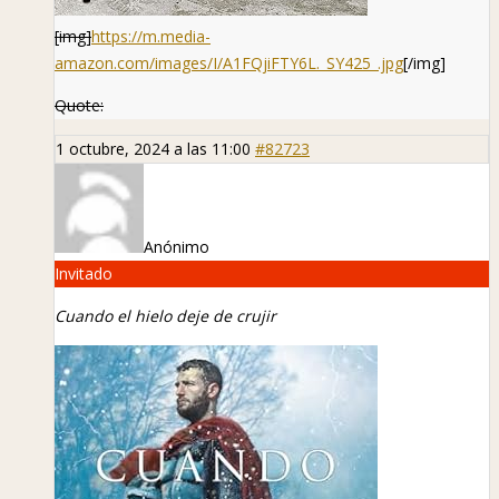
[img]
https://m.media-
amazon.com/images/I/A1FQjiFTY6L._SY425_.jpg
[/img]
Quote:
1 octubre, 2024 a las 11:00
#82723
Anónimo
Invitado
Cuando el hielo deje de crujir