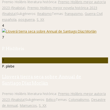
Premio Hislibris literatura histórica:
Premio Hislibris mejor autor/a
2023 (finalista)
,
Premio Hislibris mejor novela histórica 2023
(finalista)
Subgéneros:
Realismo
Temas:
franquismo
,
Guerra Civil
española
,
posguerra
,
S. XX
4
7
P. Hislibris
7
P. plebe
Lloverá tierra seca sobre Annual de
Santiago Díaz Morlán
Premio Hislibris literatura histórica:
Premio Hislibris mejor autor/a
2023 (finalista)
Subgéneros:
Bélico
Temas:
Colonialismo
,
Desastre
de Annual
,
Marruecos
,
S. XX