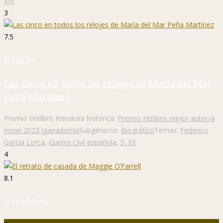
XIX
3
7.5
P. plebe
Las cinco en todos los relojes de María del Mar
Peña Martínez
Premio Hislibris literatura histórica:
Premio Hislibris mejor autor/a
novel 2023 (ganador/a)
Subgéneros:
Biográfico
Temas:
Federico
García Lorca
,
Guerra Civil española
,
S. XX
4
8.1
P. Hislibris