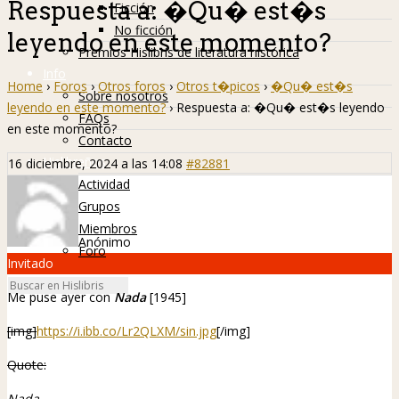
Respuesta a: �Qu� est�s
Ficción
No ficción
leyendo en este momento?
Premios Hislibris de literatura histórica
Info
Home
›
Foros
›
Otros foros
›
Otros t�picos
›
�Qu� est�s
Sobre nosotros
leyendo en este momento?
›
Respuesta a: �Qu� est�s leyendo
FAQs
en este momento?
Contacto
Hislibreños
16 diciembre, 2024 a las 14:08
#82881
Actividad
Grupos
Miembros
Anónimo
Foro
Invitado
Me puse ayer con
Nada
[1945]
[img]
https://i.ibb.co/Lr2QLXM/sin.jpg
[/img]
Quote:
Nada