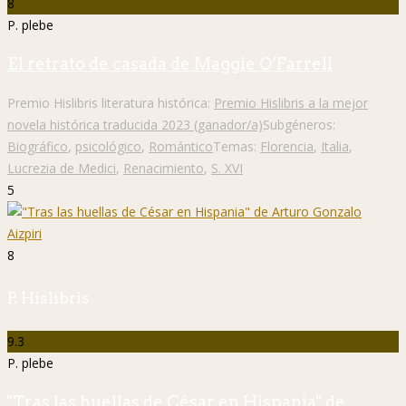
8
P. plebe
El retrato de casada de Maggie O’Farrell
Premio Hislibris literatura histórica:
Premio Hislibris a la mejor
novela histórica traducida 2023 (ganador/a)
Subgéneros:
Biográfico
,
psicológico
,
Romántico
Temas:
Florencia
,
Italia
,
Lucrezia de Medici
,
Renacimiento
,
S. XVI
5
8
P. Hislibris
9.3
P. plebe
"Tras las huellas de César en Hispania" de