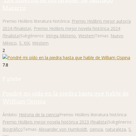
"Los muertos de Río Grande" de Santiago
Mazarro
Premio Hislibris literatura histórica:
Premio Hislibris mejor autor/a
2024 (finalista)
,
Premio Hislibris mejor novela histórica 2024
(finalista)
Subgéneros:
Intriga-Misterio
,
Western
Temas:
Nuevo
México
,
S. XIX
,
Western
2
7.8
P. plebe
Pondré mi oído en la piedra hasta que hable de
William Ospina
Ámbito:
Historia de la ciencia
Premio Hislibris literatura histórica:
Premio Hislibris mejor novela histórica 2023 (finalista)
Subgéneros:
Biográfico
Temas:
Alexander von Humboldt
,
ciencia
,
naturaleza
,
S.