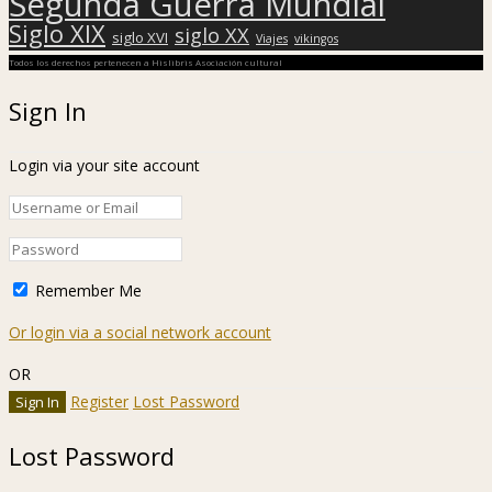
Segunda Guerra Mundial
Siglo XIX
siglo XX
siglo XVI
Viajes
vikingos
Todos los derechos pertenecen a Hislibris Asociación cultural
Sign In
Login via your site account
Remember Me
Or login via a social network account
OR
Register
Lost Password
Lost Password