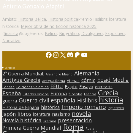
Arturo Gonzalo Aizpiri
Ámbito:
Historia Bélica
,
Historia política
Premio Hislibris literatura
histórica:
Mejor obra de no ficción histórica 2025
(finalista)
Subgéneros:
Bélico
,
Biográfico
,
Divulgativo
,
Expositivo
,
Narrativo
Facebook
Instagram
X
Discord
Patreon
YouTube
Sorpresa
Alemania
2ª Guerra Mundial.
Alejandro Magno
Edad Media
Antigua Grecia
cómic
Atenas
antigua Roma
EEUU
Egipto
Ensayo
entrevista
Edhasa
Ediciones Salamina
Grecia
España
Europa
Estados Unidos
filosofía
Francia
historia
Guerra civil española
Hislibris
guerra
Imperio romano
histórica
Historia de España
Inglaterra
novela
libros
Japón
nazismo
literatura
presentación
Novela histórica
Premios
Roma
Primera Guerra Mundial
Rusia