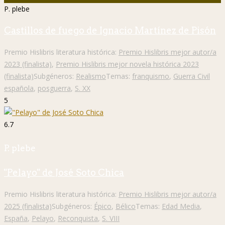
P. plebe
Castillos de fuego de Ignacio Martínez de Pisón
Premio Hislibris literatura histórica:
Premio Hislibris mejor autor/a
2023 (finalista)
,
Premio Hislibris mejor novela histórica 2023
(finalista)
Subgéneros:
Realismo
Temas:
franquismo
,
Guerra Civil
española
,
posguerra
,
S. XX
5
6.7
P. plebe
"Pelayo" de José Soto Chica
Premio Hislibris literatura histórica:
Premio Hislibris mejor autor/a
2025 (finalista)
Subgéneros:
Épico
,
Bélico
Temas:
Edad Media
,
España
,
Pelayo
,
Reconquista
,
S. VIII