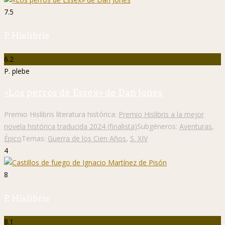
7.5
P. Hislibris
6.2
P. plebe
«Los perros de Essex» de Dan Jones
Premio Hislibris literatura histórica:
Premio Hislibris a la mejor
novela histórica traducida 2024 (finalista)
Subgéneros:
Aventuras
,
Épico
Temas:
Guerra de los Cien Años
,
S. XIV
4
8
P. Hislibris
8.1