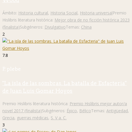
Wood
Ámbito:
Historia cultural
,
Historia Social
,
Historia universal
Premio
Hislibris literatura histórica:
Mejor obra de no ficción histórica 2023
(finalista)
Subgéneros:
Divulgativo
Temas:
China
2
7.8
P. plebe
"La isla de las sombras. La batalla de Esfacteria"
de Juan Luis Gomar Hoyos
Premio Hislibris literatura histórica:
Premio Hislibris mejor autor/a
novel 2017 (finalista)
Subgéneros:
Épico
,
Bélico
Temas:
Antigüedad
,
Grecia
,
guerras médicas
,
S. V a. C.
3