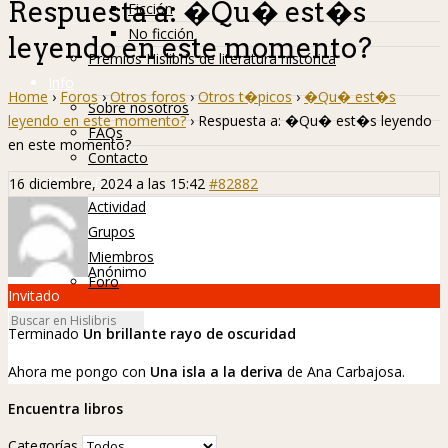
Respuesta a: �Qu� est�s
Ficción
No ficción
leyendo en este momento?
Premios Hislibris de literatura histórica
Info
Home
›
Foros
›
Otros foros
›
Otros t�picos
›
�Qu� est�s
Sobre nosotros
leyendo en este momento?
›
Respuesta a: �Qu� est�s leyendo
FAQs
en este momento?
Contacto
Hislibreños
16 diciembre, 2024 a las 15:42
#82882
Actividad
Grupos
Miembros
Anónimo
Foro
Invitado
Terminado
Un brillante rayo de oscuridad
Ahora me pongo con
Una isla a la deriva
de Ana Carbajosa.
Encuentra libros
Categorías