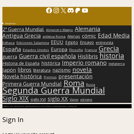
Facebook
Instagram
X
Discord
Patreon
YouTube
Sorpresa
Alemania
2ª Guerra Mundial.
Alejandro Magno
Edad Media
Antigua Grecia
cómic
Atenas
antigua Roma
EEUU
Egipto
Ensayo
entrevista
Edhasa
Ediciones Salamina
Grecia
España
Europa
Estados Unidos
filosofía
Francia
historia
Guerra civil española
Hislibris
guerra
Imperio romano
histórica
Historia de España
Inglaterra
novela
libros
Japón
nazismo
literatura
presentación
Novela histórica
Premios
Roma
Primera Guerra Mundial
Rusia
Segunda Guerra Mundial
Siglo XIX
siglo XX
siglo XVI
Viajes
vikingos
Todos los derechos pertenecen a Hislibris Asociación cultural
Sign In