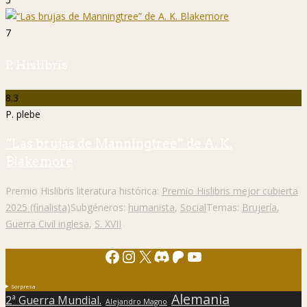
7
P. Hislibris
8.3
P. plebe
“Las brujas de Manningtree” de A. K.
Blakemore
Premio Hislibris literatura histórica:
Premio Hislibris mejor cubierta
2025 (finalista)
Subgéneros:
humanista
,
Social
Temas:
Brujería
,
Guerra Civil inglesa
,
S. XVII
Facebook
Instagram
X
Discord
Patreon
YouTube
Sorpresa
Alemania
2ª Guerra Mundial.
Alejandro Magno