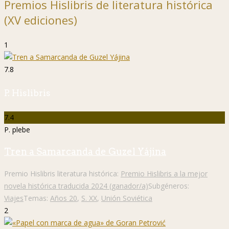
Premios Hislibris de literatura histórica
(XV ediciones)
1
7.8
P. Hislibris
7.4
P. plebe
Tren a Samarcanda de Guzel Yájina
Premio Hislibris literatura histórica:
Premio Hislibris a la mejor
novela histórica traducida 2024 (ganador/a)
Subgéneros:
Viajes
Temas:
Años 20
,
S. XX
,
Unión Soviética
2