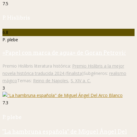
7.5
P. Hislibris
6.8
P. plebe
«Papel con marca de agua» de Goran Petrović
Premio Hislibris literatura histórica:
Premio Hislibris a la mejor
novela histórica traducida 2024 (finalista)
Subgéneros:
realismo
mágico
Temas:
Reino de Napoles
,
S. XIV a. C.
3
7.3
P. plebe
"La hambruna española" de Miguel Ángel Del