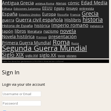
Edad Media
Antigua Grecia
cómic
Atenas
antigua Roma
EEUU
Egipto
Ensayo
entrevista
Edhasa
Ediciones Salamina
Grecia
España
Europa
Estados Unidos
filosofía
Francia
historia
Guerra civil española
Hislibris
guerra
Imperio romano
histórica
Historia de España
Inglaterra
novela
libros
Japón
nazismo
literatura
presentación
Novela histórica
Premios
Roma
Primera Guerra Mundial
Rusia
Segunda Guerra Mundial
Siglo XIX
siglo XX
siglo XVI
Viajes
vikingos
Todos los derechos pertenecen a Hislibris Asociación cultural
Sign In
Login via your site account