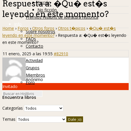
Respuesta a: �Qu� est�s
Ficción
No ficción
leyendo en este momento?
Premios Hislibris de literatura histórica
Info
Home
›
Foros
›
Otros foros
›
Otros t�picos
›
�Qu� est�s
Sobre nosotros
leyendo en este momento?
›
Respuesta a: �Qu� est�s leyendo
FAQs
en este momento?
Contacto
Hislibreños
11 enero, 2025 a las 19:55
#82910
Actividad
Grupos
Miembros
Anónimo
Foro
Invitado
Encuentra libros
Categorías
Temas