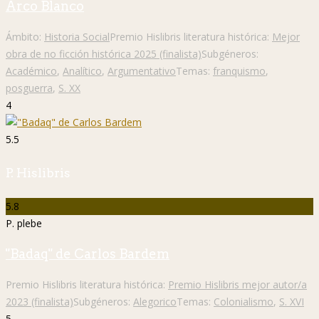
Arco Blanco
Ámbito:
Historia Social
Premio Hislibris literatura histórica:
Mejor
obra de no ficción histórica 2025 (finalista)
Subgéneros:
Académico
,
Analítico
,
Argumentativo
Temas:
franquismo
,
posguerra
,
S. XX
4
5.5
P. Hislibris
5.8
P. plebe
"Badaq" de Carlos Bardem
Premio Hislibris literatura histórica:
Premio Hislibris mejor autor/a
2023 (finalista)
Subgéneros:
Alegorico
Temas:
Colonialismo
,
S. XVI
5