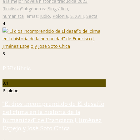
a la mejor novela histórica traducida 2023
(finalista)
Subgéneros:
Biográfico
,
humanista
Temas:
judío
,
Polonia
,
S. XVIII
,
Secta
4
8
P. Hislibris
9.1
P. plebe
"El dios incomprendido de El desafío
del clima en la historia de la
humanidad" de Francisco J. Jiménez
Espejo y José Soto Chica