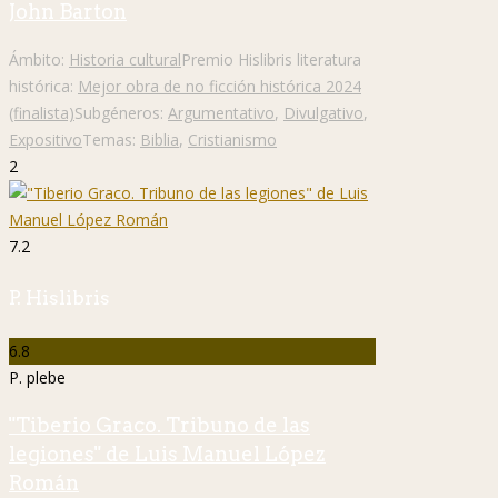
John Barton
Ámbito:
Historia cultural
Premio Hislibris literatura
histórica:
Mejor obra de no ficción histórica 2024
(finalista)
Subgéneros:
Argumentativo
,
Divulgativo
,
Expositivo
Temas:
Biblia
,
Cristianismo
2
7.2
P. Hislibris
6.8
P. plebe
"Tiberio Graco. Tribuno de las
legiones" de Luis Manuel López
Román