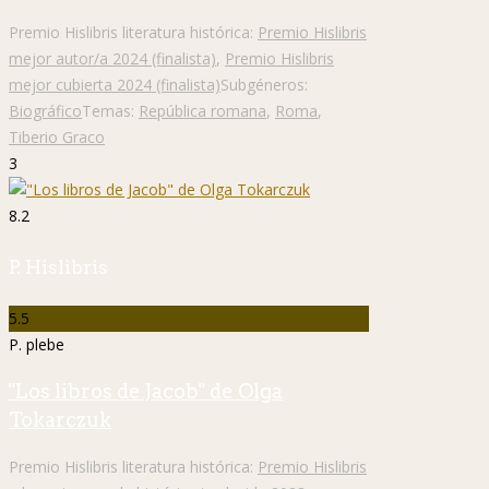
Premio Hislibris literatura histórica:
Premio Hislibris
mejor autor/a 2024 (finalista)
,
Premio Hislibris
mejor cubierta 2024 (finalista)
Subgéneros:
Biográfico
Temas:
República romana
,
Roma
,
Tiberio Graco
3
8.2
P. Hislibris
5.5
P. plebe
"Los libros de Jacob" de Olga
Tokarczuk
Premio Hislibris literatura histórica:
Premio Hislibris