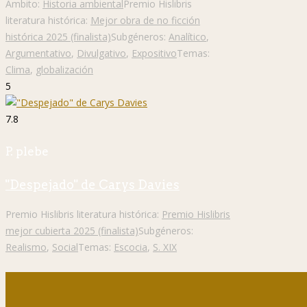
Ámbito:
Historia ambiental
Premio Hislibris
literatura histórica:
Mejor obra de no ficción
histórica 2025 (finalista)
Subgéneros:
Analítico
,
Argumentativo
,
Divulgativo
,
Expositivo
Temas:
Clima
,
globalización
5
7.8
P. plebe
"Despejado" de Carys Davies
Premio Hislibris literatura histórica:
Premio Hislibris
mejor cubierta 2025 (finalista)
Subgéneros:
Realismo
,
Social
Temas:
Escocia
,
S. XIX