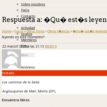
Sobre nosotros
FAQs
Contacto
Respuesta a: �Qu� est�s leyen
Hislibreños
Actividad
Home
›
Foros
›
Otros foros
›
Otros t�picos
›
�Qu� est�s leyendo
Grupos
leyendo en este momento?
Miembros
Foro
22 marzo, 2025 a las 21:13
#83014
Anónimo
Invitado
Los caminos de la Seda
Anglosajones
de Marc Morris (DF).
Encuentra libros