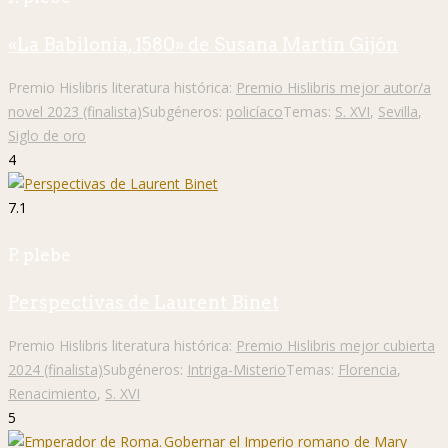
«La Babilonia, 1580» de Susana Martín Gijón
Premio Hislibris literatura histórica:
Premio Hislibris mejor autor/a
novel 2023 (finalista)
Subgéneros:
policíaco
Temas:
S. XVI
,
Sevilla
,
Siglo de oro
4
7.1
P. plebe
Perspectivas de Laurent Binet
Premio Hislibris literatura histórica:
Premio Hislibris mejor cubierta
2024 (finalista)
Subgéneros:
Intriga-Misterio
Temas:
Florencia
,
Renacimiento
,
S. XVI
5