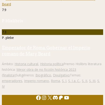
7.9
P. Hislibris
7.3
P. plebe
Emperador de Roma. Gobernar el Imperio
romano de Mary Beard
Ámbito:
Historia cultural
,
Historia política
Premio Hislibris literatura
histórica:
Mejor obra de no ficción histórica 2023
(finalista)
Subgéneros:
Biográfico
,
Divulgativo
Temas:
emperadores
,
Imperio romano
,
Roma
,
S. I
,
S. I a. C.
,
S. II
,
S. III
,
S.
IV
Facebook
Instagram
X
Discord
Patreon
YouTube