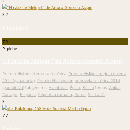
2
8.2
P. Hislibris
7.9
P. plebe
"El cáliz de Melqart" de Arturo Gonzalo Aizpiri
Premio Hislibris literatura histórica:
Premio Hislibris mejor cubierta
2014 (ganador/a)
,
Premio Hislibris mejor novela histórica 2014
(ganador/a)
Subgéneros:
Aventuras
,
Épico
,
Bélico
Temas:
Aníbal
,
Cartago
,
Hispania
,
República romana
,
Roma
,
S. III a. C.
3
7.7
P. plebe