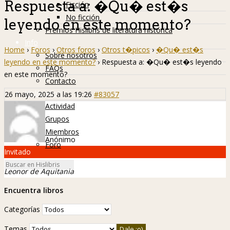
Respuesta a: �Qu� est�s
Ficción
No ficción
leyendo en este momento?
Premios Hislibris de literatura histórica
Info
Home
›
Foros
›
Otros foros
›
Otros t�picos
›
�Qu� est�s
Sobre nosotros
leyendo en este momento?
›
Respuesta a: �Qu� est�s leyendo
FAQs
en este momento?
Contacto
Hislibreños
26 mayo, 2025 a las 19:26
#83057
Actividad
Grupos
Miembros
Anónimo
Foro
Invitado
Leonor de Aquitania
Encuentra libros
Categorías
Temas