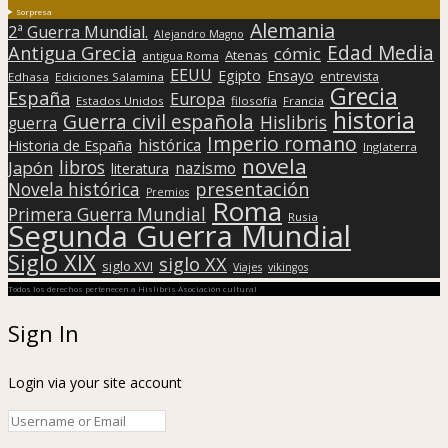
Sorpresa
Alemania
2ª Guerra Mundial.
Alejandro Magno
Edad Media
Antigua Grecia
cómic
Atenas
antigua Roma
EEUU
Egipto
Ensayo
entrevista
Edhasa
Ediciones Salamina
Grecia
España
Europa
Estados Unidos
filosofía
Francia
historia
Guerra civil española
Hislibris
guerra
Imperio romano
histórica
Historia de España
Inglaterra
novela
libros
Japón
nazismo
literatura
presentación
Novela histórica
Premios
Roma
Primera Guerra Mundial
Rusia
Segunda Guerra Mundial
Siglo XIX
siglo XX
siglo XVI
Viajes
vikingos
Todos los derechos pertenecen a Hislibris Asociación cultural
Sign In
Login via your site account