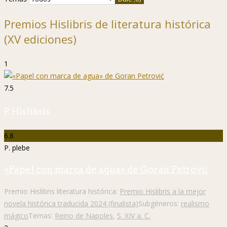
Premios Hislibris de literatura histórica
(XV ediciones)
1
7.5
P. Hislibris
6.8
P. plebe
«Papel con marca de agua» de Goran Petrović
Premio Hislibris literatura histórica:
Premio Hislibris a la mejor
novela histórica traducida 2024 (finalista)
Subgéneros:
realismo
mágico
Temas:
Reino de Napoles
,
S. XIV a. C.