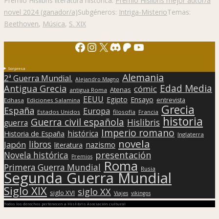
Premio Hislibris literatura histórica:
Premio Hislibris mejor autor/a
novel 2024 (ganador/a)
Subgéneros:
Intriga-Misterio
Temas:
Beethoven
,
Música
,
S. XIX
Facebook
Instagram
X
Discord
Patreon
YouTube
Sorpresa
Alemania
2ª Guerra Mundial.
Alejandro Magno
Edad Media
Antigua Grecia
cómic
Atenas
antigua Roma
EEUU
Egipto
Ensayo
entrevista
Edhasa
Ediciones Salamina
Grecia
España
Europa
Estados Unidos
filosofía
Francia
historia
Guerra civil española
Hislibris
guerra
Imperio romano
histórica
Historia de España
Inglaterra
novela
libros
Japón
nazismo
literatura
presentación
Novela histórica
Premios
Roma
Primera Guerra Mundial
Rusia
Segunda Guerra Mundial
Siglo XIX
siglo XX
siglo XVI
Viajes
vikingos
Todos los derechos pertenecen a Hislibris Asociación cultural