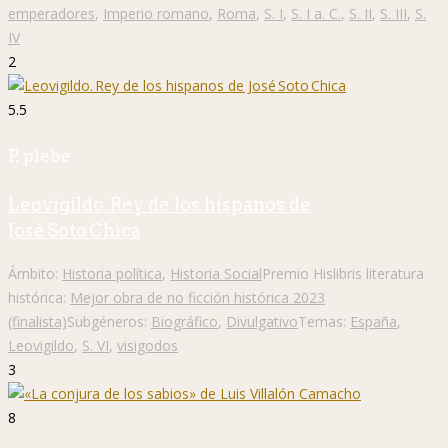
emperadores
,
Imperio romano
,
Roma
,
S. I
,
S. I a. C.
,
S. II
,
S. III
,
S.
IV
2
5.5
P. plebe
Leovigildo. Rey de los hispanos de
José Soto Chica
Ámbito:
Historia política
,
Historia Social
Premio Hislibris literatura
histórica:
Mejor obra de no ficción histórica 2023
(finalista)
Subgéneros:
Biográfico
,
Divulgativo
Temas:
España
,
Leovigildo
,
S. VI
,
visigodos
3
8