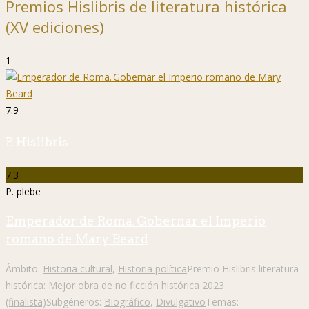
Premios Hislibris de literatura histórica
(XV ediciones)
1
7.9
P. Hislibris
7.3
P. plebe
Emperador de Roma. Gobernar el Imperio
romano de Mary Beard
Ámbito:
Historia cultural
,
Historia política
Premio Hislibris literatura
histórica:
Mejor obra de no ficción histórica 2023
(finalista)
Subgéneros:
Biográfico
,
Divulgativo
Temas: