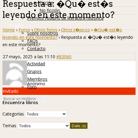
Respuesta a: �Qu� est�s
Ficción
No ficción
leyendo en este momento?
Premios Hislibris de literatura histórica
Info
Home
›
Foros
›
Otros foros
›
Otros t�picos
›
�Qu� est�s
Sobre nosotros
leyendo en este momento?
›
Respuesta a: �Qu� est�s leyendo
FAQs
en este momento?
Contacto
Hislibreños
27 mayo, 2025 a las 11:10
#83060
Actividad
Grupos
Miembros
Anónimo
Foro
Invitado
Encuentra libros
Categorías
Temas