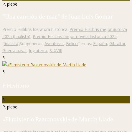
P. plebe
“Una canción de mar” de Juan Luis Gomar
Premio Hislibris literatura histórica:
Premio Hislibris mejor autor/a
2025 (finalista)
,
Premio Hislibris mejor novela histórica 2025
(finalista)
Subgéneros:
Aventuras
,
Bélico
Temas:
España
,
Gibraltar
,
Guerra naval
,
Inglaterra
,
S. XVIII
5
5
P. Hislibris
8
P. plebe
«El misterio Razumovski» de Martín Llade