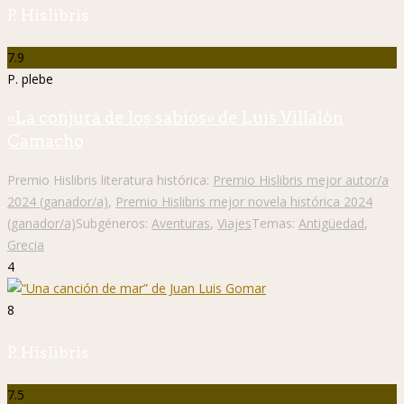
P. Hislibris
7.9
P. plebe
«La conjura de los sabios» de Luis Villalón
Camacho
Premio Hislibris literatura histórica:
Premio Hislibris mejor autor/a
2024 (ganador/a)
,
Premio Hislibris mejor novela histórica 2024
(ganador/a)
Subgéneros:
Aventuras
,
Viajes
Temas:
Antigüedad
,
Grecia
4
8
P. Hislibris
7.5