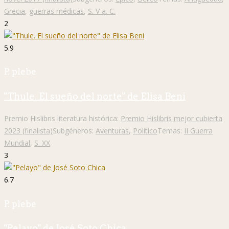
Grecia
,
guerras médicas
,
S. V a. C.
2
5.9
P. plebe
"Thule. El sueño del norte" de Elisa Beni
Premio Hislibris literatura histórica:
Premio Hislibris mejor cubierta
2023 (finalista)
Subgéneros:
Aventuras
,
Político
Temas:
II Guerra
Mundial
,
S. XX
3
6.7
P. plebe
"Pelayo" de José Soto Chica