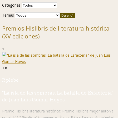
Categorías
Temas
Premios Hislibris de literatura histórica
(XV ediciones)
1
7.8
P. plebe
"La isla de las sombras. La batalla de Esfacteria"
de Juan Luis Gomar Hoyos
Premio Hislibris literatura histórica:
Premio Hislibris mejor autor/a
novel 2017 (finalista)
Subgéneros:
Épico
,
Bélico
Temas:
Antigüedad
,