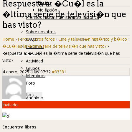
Respuesta a: �Cu�l es la
Ficción
No ficción
�ltima serie de televisi�n que
Premios Hislibris de literatura histórica
has visto?
Info
Sobre nosotros
Home
›
Foros
›
Otros foros
›
Cine y televisi�n hist�rico y b�lico
›
FAQs
�Cu�l es la �ltima serie de televisi�n que has visto?
›
Contacto
Respuesta a: �Cu�l es la �ltima serie de televisi�n que has
Hislibreños
visto?
Actividad
Grupos
4 enero, 2025 a las 07:32
#83381
Miembros
Foro
Anónimo
Invitado
Encuentra libros