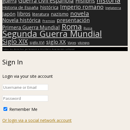
Guerra civil española
Hislibris
guerra
Imperio romano
histórica
Historia de España
Inglaterra
novela
libros
Japón
nazismo
literatura
presentación
Novela histórica
Premios
Roma
Primera Guerra Mundial
Rusia
Segunda Guerra Mundial
Siglo XIX
siglo XX
siglo XVI
Viajes
vikingos
Todos los derechos pertenecen a Hislibris Asociación cultural
Sign In
Login via your site account
Remember Me
Or login via a social network account