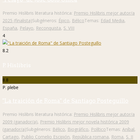
Premio Hislibris literatura histórica:
Premio Hislibris mejor autor/a
2025 (finalista)
Subgéneros:
Épico
,
Bélico
Temas:
Edad Media
,
España
,
Pelayo
,
Reconquista
,
S. VIII
4
8.2
P. Hislibris
8.8
P. plebe
"La traición de Roma" de Santiago Posteguillo
Premio Hislibris literatura histórica:
Premio Hislibris mejor autor/a
2009 (ganador/a)
,
Premio Hislibris mejor novela histórica 2009
(ganador/a)
Subgéneros:
Bélico
,
Biográfico
,
Político
Temas:
Aníbal
,
Cartago
,
Publio Cornelio Escipión
,
República romana
,
Roma
,
S. II