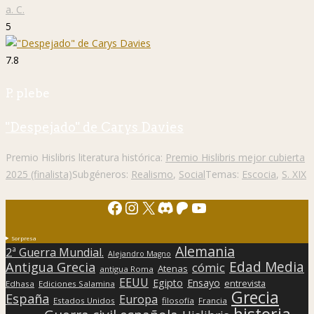
a. C.
5
7.8
P. plebe
"Despejado" de Carys Davies
Premio Hislibris literatura histórica:
Premio Hislibris mejor cubierta
2025 (finalista)
Subgéneros:
Realismo
,
Social
Temas:
Escocia
,
S. XIX
Facebook
Instagram
X
Discord
Patreon
YouTube
Sorpresa
Alemania
2ª Guerra Mundial.
Alejandro Magno
Edad Media
Antigua Grecia
cómic
Atenas
antigua Roma
EEUU
Egipto
Ensayo
entrevista
Edhasa
Ediciones Salamina
Grecia
España
Europa
Estados Unidos
filosofía
Francia
historia