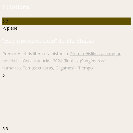
P. Hislibris
5.7
P. plebe
"Hay ríos en el cielo" de Elif Shafak
Premio Hislibris literatura histórica:
Premio Hislibris a la mejor
novela histórica traducida 2024 (finalista)
Subgéneros:
humanista
Temas:
culturas
,
Gilgamesh
,
Tiempo
5
8.3