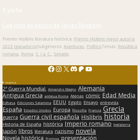
P. plebe
Los idus de enero de Javier Negrete
Premio Hislibris literatura histórica:
Premio Hislibris mejor autor/a
2023 (ganador/a)
Subgéneros:
Aventuras
,
Político
Temas:
República
romana
,
Roma
,
S. I a. C.
,
Senado
Facebook
Instagram
X
Discord
Patreon
YouTube
Sorpresa
Alemania
2ª Guerra Mundial.
Alejandro Magno
Edad Media
Antigua Grecia
cómic
Atenas
antigua Roma
EEUU
Egipto
Ensayo
entrevista
Edhasa
Ediciones Salamina
Grecia
España
Europa
Estados Unidos
filosofía
Francia
historia
Guerra civil española
Hislibris
guerra
Imperio romano
histórica
Historia de España
Inglaterra
novela
libros
Japón
nazismo
literatura
presentación
Novela histórica
Premios