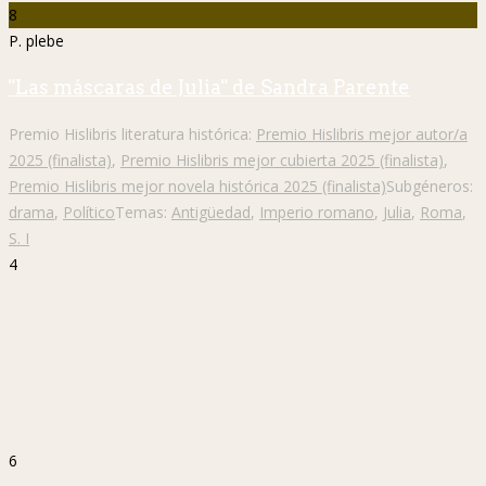
8
P. plebe
"Las máscaras de Julia" de Sandra Parente
Premio Hislibris literatura histórica:
Premio Hislibris mejor autor/a
2025 (finalista)
,
Premio Hislibris mejor cubierta 2025 (finalista)
,
Premio Hislibris mejor novela histórica 2025 (finalista)
Subgéneros:
drama
,
Político
Temas:
Antigüedad
,
Imperio romano
,
Julia
,
Roma
,
S. I
4
6