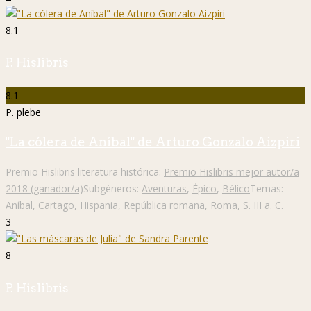
8.1
P. Hislibris
8.1
P. plebe
"La cólera de Aníbal" de Arturo Gonzalo Aizpiri
Premio Hislibris literatura histórica:
Premio Hislibris mejor autor/a
2018 (ganador/a)
Subgéneros:
Aventuras
,
Épico
,
Bélico
Temas:
Aníbal
,
Cartago
,
Hispania
,
República romana
,
Roma
,
S. III a. C.
3
8
P. Hislibris