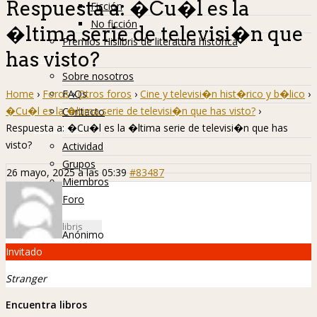
Respuesta a: �Cu�l es la
Ficción
No ficción
�ltima serie de televisi�n que
Premios Hislibris de literatura histórica
has visto?
Info
Sobre nosotros
Home
›
Foros
›
Otros foros
›
Cine y televisi�n hist�rico y b�lico
›
FAQs
�Cu�l es la �ltima serie de televisi�n que has visto?
›
Contacto
Respuesta a: �Cu�l es la �ltima serie de televisi�n que has
Hislibreños
visto?
Actividad
Grupos
26 mayo, 2025 a las 05:39
#83487
Miembros
Foro
Anónimo
Invitado
Stranger
Encuentra libros