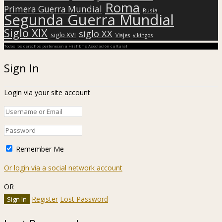
Roma
Primera Guerra Mundial
Rusia
Segunda Guerra Mundial
Siglo XIX
siglo XX
siglo XVI
Viajes
vikingos
Todos los derechos pertenecen a Hislibris Asociación cultural
Sign In
Login via your site account
Remember Me
Or login via a social network account
OR
Register
Lost Password