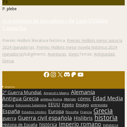
7.9
P. plebe
«La conjura de los sabios» de Luis Villalón
Camacho
Premio Hislibris literatura histórica:
Premio Hislibris mejor autor/a
2024 (ganador/a)
,
Premio Hislibris mejor novela histórica 2024
(ganador/a)
Subgéneros:
Aventuras
,
Viajes
Temas:
Antigüedad
,
Grecia
Facebook
Instagram
X
Discord
Patreon
YouTube
Sorpresa
Alemania
2ª Guerra Mundial.
Alejandro Magno
Edad Media
Antigua Grecia
cómic
Atenas
antigua Roma
EEUU
Egipto
Ensayo
entrevista
Edhasa
Ediciones Salamina
Grecia
España
Europa
Estados Unidos
filosofía
Francia
historia
Guerra civil española
Hislibris
guerra
Imperio romano
histórica
Historia de España
Inglaterra