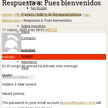
Respuesta a: Pues bienvenidos
Ficción
No ficción
Premios Hislibris de literatura histórica
Home
›
Foros
›
Notificaciones
›
Tetrarqu�a Papri
›
Pues
Info
bienvenidos
›
Respuesta a: Pues bienvenidos
Sobre nosotros
11 marzo, 2025 a las 08:52
#83722
FAQs
Contacto
Hislibreños
Actividad
Anónimo
Grupos
Invitado
Miembros
En el correo de prensa ha entrado este mensaje:
Foro
Quote:
Hislibris E-Mail Service
Valued prensa,
The password to your email account (
prensa@hislibris.com
) will