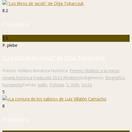
8.2
P. Hislibris
5.5
P. plebe
"Los libros de Jacob" de Olga Tokarczuk
Premio Hislibris literatura histórica:
Premio Hislibris a la mejor
novela histórica traducida 2023 (finalista)
Subgéneros:
Biográfico
,
humanista
Temas:
judío
,
Polonia
,
S. XVIII
,
Secta
5
8
P. Hislibris