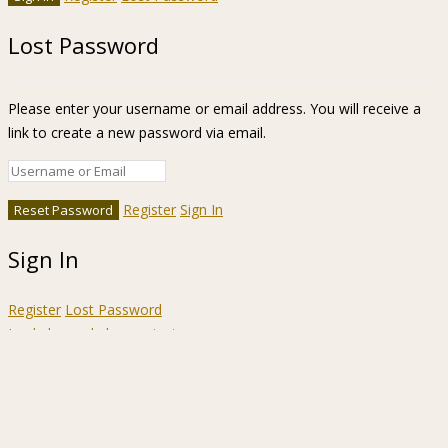
Lost Password
Please enter your username or email address. You will receive a
link to create a new password via email.
Register
Sign In
Sign In
Register
Lost Password
Ir a la barra de herramientas
Acerca
WordPress.org
de
Documentación
WordPress
Aprende WordPress
Soporte