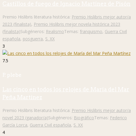
Castillos de fuego de Ignacio Martínez de Pisón
Premio Hislibris literatura histórica:
Premio Hislibris mejor autor/a
2023 (finalista)
,
Premio Hislibris mejor novela histórica 2023
(finalista)
Subgéneros:
Realismo
Temas:
franquismo
,
Guerra Civil
española
,
posguerra
,
S. XX
3
7.5
P. plebe
Las cinco en todos los relojes de María del Mar
Peña Martínez
Premio Hislibris literatura histórica:
Premio Hislibris mejor autor/a
novel 2023 (ganador/a)
Subgéneros:
Biográfico
Temas:
Federico
García Lorca
,
Guerra Civil española
,
S. XX
4