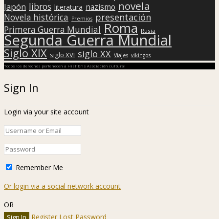
novela
libros
Japón
nazismo
literatura
presentación
Novela histórica
Premios
Roma
Primera Guerra Mundial
Rusia
Segunda Guerra Mundial
Siglo XIX
siglo XX
siglo XVI
Viajes
vikingos
Todos los derechos pertenecen a Hislibris Asociación cultural
Sign In
Login via your site account
Remember Me
Or login via a social network account
OR
Register
Lost Password