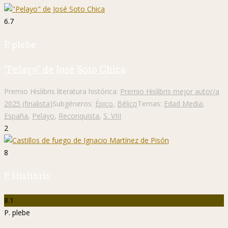
6.7
P. plebe
"Pelayo" de José Soto Chica
Premio Hislibris literatura histórica:
Premio Hislibris mejor autor/a
2025 (finalista)
Subgéneros:
Épico
,
Bélico
Temas:
Edad Media
,
España
,
Pelayo
,
Reconquista
,
S. VIII
2
8
P. Hislibris
8.1
P. plebe