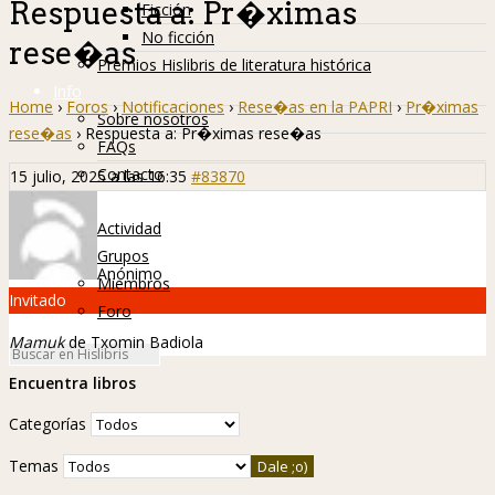
Respuesta a: Pr�ximas
Ficción
No ficción
rese�as
Premios Hislibris de literatura histórica
Info
Home
›
Foros
›
Notificaciones
›
Rese�as en la PAPRI
›
Pr�ximas
Sobre nosotros
rese�as
›
Respuesta a: Pr�ximas rese�as
FAQs
Contacto
15 julio, 2025 a las 16:35
#83870
Hislibreños
Actividad
Grupos
Anónimo
Miembros
Invitado
Foro
Mamuk
de Txomin Badiola
Encuentra libros
Categorías
Temas