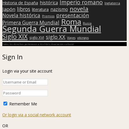
Imperio romano
histórica
Historia de España
Inglaterra
novela
libros
Japón
nazismo
literatura
presentación
Novela histórica
Premios
Roma
Primera Guerra Mundial
Rusia
Segunda Guerra Mundial
Siglo XIX
siglo XX
siglo XVI
Viajes
vikingos
Todos los derechos pertenecen a Hislibris Asociación cultural
Sign In
Login via your site account
Remember Me
Or login via a social network account
OR