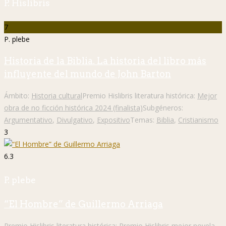
P. Hislibris
7
P. plebe
Historia de la Biblia. La historia del libro más
influyente del mundo de John Barton
Ámbito:
Historia cultural
Premio Hislibris literatura histórica:
Mejor
obra de no ficción histórica 2024 (finalista)
Subgéneros:
Argumentativo
,
Divulgativo
,
Expositivo
Temas:
Biblia
,
Cristianismo
3
6.3
P. plebe
“El Hombre” de Guillermo Arriaga
Premio Hislibris literatura histórica:
Premio Hislibris mejor novela