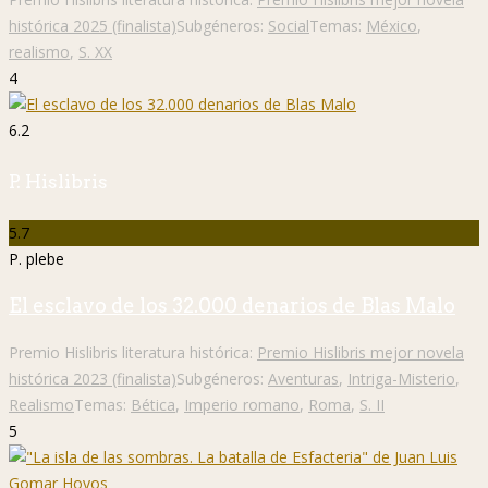
histórica 2025 (finalista)
Subgéneros:
Social
Temas:
México
,
realismo
,
S. XX
4
6.2
P. Hislibris
5.7
P. plebe
El esclavo de los 32.000 denarios de Blas Malo
Premio Hislibris literatura histórica:
Premio Hislibris mejor novela
histórica 2023 (finalista)
Subgéneros:
Aventuras
,
Intriga-Misterio
,
Realismo
Temas:
Bética
,
Imperio romano
,
Roma
,
S. II
5