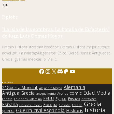
7.8
P. plebe
"La isla de las sombras. La batalla de Esfacteria"
de Juan Luis Gomar Hoyos
Premio Hislibris literatura histórica:
Premio Hislibris mejor autor/a
novel 2017 (finalista)
Subgéneros:
Épico
,
Bélico
Temas:
Antigüedad
,
Grecia
,
guerras médicas
,
S. V a. C.
Facebook
Instagram
X
Discord
Patreon
YouTube
Sorpresa
Alemania
2ª Guerra Mundial.
Alejandro Magno
Edad Media
Antigua Grecia
cómic
Atenas
antigua Roma
EEUU
Egipto
Ensayo
entrevista
Edhasa
Ediciones Salamina
Grecia
España
Europa
Estados Unidos
filosofía
Francia
historia
Guerra civil española
Hislibris
guerra