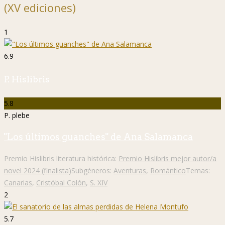
(XV ediciones)
1
6.9
P. Hislibris
5.8
P. plebe
"Los últimos guanches" de Ana Salamanca
Premio Hislibris literatura histórica:
Premio Hislibris mejor autor/a
novel 2024 (finalista)
Subgéneros:
Aventuras
,
Romántico
Temas:
Canarias
,
Cristóbal Colón
,
S. XIV
2
5.7