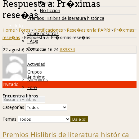
Respuesta a: Pr�ximas
Ficción
No ficción
rese�as
Premios Hislibris de literatura histórica
Info
Home
›
Foros
›
Notificaciones
›
Rese�as en la PAPRI
›
Pr�ximas
Sobre nosotros
rese�as
›
Respuesta a: Pr�ximas rese�as
FAQs
Contacto
22 agosto, 2025 a las 16:24
#83874
Hislibreños
Actividad
Grupos
Anónimo
Miembros
Invitado
Foro
Encuentra libros
Categorías
Temas
Premios Hislibris de literatura histórica