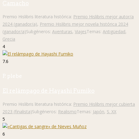
Camacho
Premio Hislibris literatura histórica:
Premio Hislibris mejor autor/a
2024 (ganador/a)
,
Premio Hislibris mejor novela histórica 2024
(ganador/a)
Subgéneros:
Aventuras
,
Viajes
Temas:
Antigüedad
,
Grecia
4
7.6
P. plebe
El relámpago de Hayashi Fumiko
Premio Hislibris literatura histórica:
Premio Hislibris mejor cubierta
2023 (finalista)
Subgéneros:
Realismo
Temas:
Japón
,
S. XX
5
6