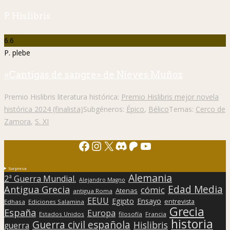
P. Hislibris
6.6
P. plebe
«Cantigas de sangre» de Nieves Muñoz
Premio Hislibris literatura histórica:
Premio Hislibris mejor novela
histórica 2024 (finalista)
Subgéneros:
Épico
,
Bélico
Temas:
Cerco de
Zamora
,
S. XI
Facebook
Instagram
X
Discord
Patreon
YouTube
Sorpresa
Alemania
2ª Guerra Mundial.
Alejandro Magno
Edad Media
Antigua Grecia
cómic
Atenas
antigua Roma
EEUU
Egipto
Ensayo
entrevista
Edhasa
Ediciones Salamina
Grecia
España
Europa
Estados Unidos
filosofía
Francia
historia
Guerra civil española
Hislibris
guerra