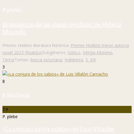
P. plebe
El sanatorio de las almas perdidas de Helena
Montufo
Premio Hislibris literatura histórica:
Premio Hislibris mejor autor/a
novel 2023 (finalista)
Subgéneros:
Gótico
,
Intriga-Misterio
,
Terror
Temas:
época victoriana
,
Inglaterra
,
S. XIX
3
8
P. Hislibris
7.9
P. plebe
«La conjura de los sabios» de Luis Villalón