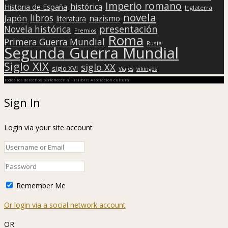
Imperio romano
histórica
Historia de España
Inglaterra
novela
libros
Japón
nazismo
literatura
presentación
Novela histórica
Premios
Roma
Primera Guerra Mundial
Rusia
Segunda Guerra Mundial
Siglo XIX
siglo XX
siglo XVI
Viajes
vikingos
Todos los derechos pertenecen a Hislibris Asociación cultural
Sign In
Login via your site account
Remember Me
Or login via a social network account
OR