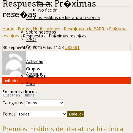
Respuesta a: Pr�ximas
Ficción
No ficción
rese�as
Premios Hislibris de literatura histórica
Info
Home
›
Foros
›
Notificaciones
›
Rese�as en la PAPRI
›
Pr�ximas
Sobre nosotros
rese�as
›
Respuesta a: Pr�ximas rese�as
FAQs
Contacto
30 septiembre, 2025 a las 11:53
#83881
Hislibreños
Actividad
Grupos
Anónimo
Miembros
Invitado
Foro
Encuentra libros
Categorías
Temas
Premios Hislibris de literatura histórica