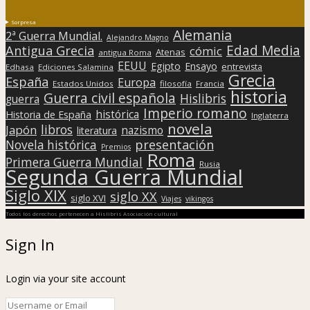
Sorpresa
Alemania
2ª Guerra Mundial.
Alejandro Magno
Edad Media
Antigua Grecia
cómic
Atenas
antigua Roma
EEUU
Egipto
Ensayo
entrevista
Edhasa
Ediciones Salamina
Grecia
España
Europa
Estados Unidos
filosofía
Francia
historia
Guerra civil española
Hislibris
guerra
Imperio romano
histórica
Historia de España
Inglaterra
novela
libros
Japón
nazismo
literatura
presentación
Novela histórica
Premios
Roma
Primera Guerra Mundial
Rusia
Segunda Guerra Mundial
Siglo XIX
siglo XX
siglo XVI
Viajes
vikingos
Todos los derechos pertenecen a Hislibris Asociación cultural
Sign In
Login via your site account