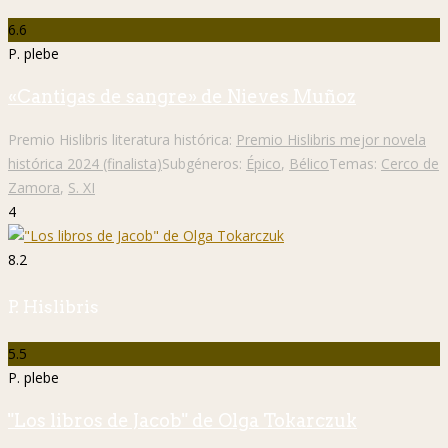
6.6
P. plebe
«Cantigas de sangre» de Nieves Muñoz
Premio Hislibris literatura histórica:
Premio Hislibris mejor novela
histórica 2024 (finalista)
Subgéneros:
Épico
,
Bélico
Temas:
Cerco de
Zamora
,
S. XI
4
8.2
P. Hislibris
5.5
P. plebe
"Los libros de Jacob" de Olga Tokarczuk