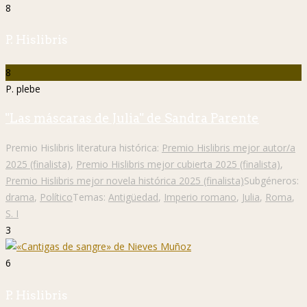
8
P. Hislibris
8
P. plebe
"Las máscaras de Julia" de Sandra Parente
Premio Hislibris literatura histórica:
Premio Hislibris mejor autor/a
2025 (finalista)
,
Premio Hislibris mejor cubierta 2025 (finalista)
,
Premio Hislibris mejor novela histórica 2025 (finalista)
Subgéneros:
drama
,
Político
Temas:
Antigüedad
,
Imperio romano
,
Julia
,
Roma
,
S. I
3
6
P. Hislibris