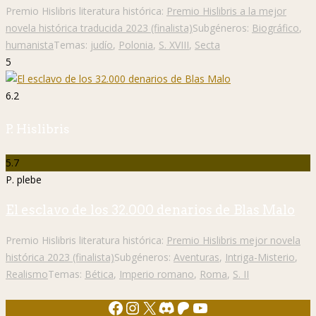
Premio Hislibris literatura histórica:
Premio Hislibris a la mejor
novela histórica traducida 2023 (finalista)
Subgéneros:
Biográfico
,
humanista
Temas:
judío
,
Polonia
,
S. XVIII
,
Secta
5
6.2
P. Hislibris
5.7
P. plebe
El esclavo de los 32.000 denarios de Blas Malo
Premio Hislibris literatura histórica:
Premio Hislibris mejor novela
histórica 2023 (finalista)
Subgéneros:
Aventuras
,
Intriga-Misterio
,
Realismo
Temas:
Bética
,
Imperio romano
,
Roma
,
S. II
Facebook
Instagram
X
Discord
Patreon
YouTube