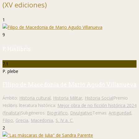
(XV ediciones)
1
9
P. Hislibris
7.1
P. plebe
Filipo de Macedonia de Mario Agudo Villanueva
Ámbito:
Historia cultural
,
Historia Militar
,
Historia Social
Premio
Hislibris literatura histórica:
Mejor obra de no ficción histórica 2024
(finalista)
Subgéneros:
Biográfico
,
Divulgativo
Temas:
Antigüedad
,
Filipo
,
Grecia
,
Macedonia
,
S. IV a. C.
2