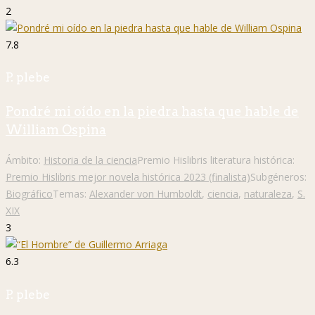
2
7.8
P. plebe
Pondré mi oído en la piedra hasta que hable de
William Ospina
Ámbito:
Historia de la ciencia
Premio Hislibris literatura histórica:
Premio Hislibris mejor novela histórica 2023 (finalista)
Subgéneros:
Biográfico
Temas:
Alexander von Humboldt
,
ciencia
,
naturaleza
,
S.
XIX
3
6.3
P. plebe