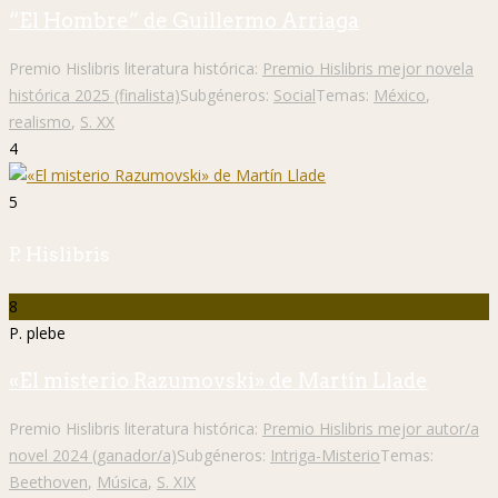
“El Hombre” de Guillermo Arriaga
Premio Hislibris literatura histórica:
Premio Hislibris mejor novela
histórica 2025 (finalista)
Subgéneros:
Social
Temas:
México
,
realismo
,
S. XX
4
5
P. Hislibris
8
P. plebe
«El misterio Razumovski» de Martín Llade
Premio Hislibris literatura histórica:
Premio Hislibris mejor autor/a
novel 2024 (ganador/a)
Subgéneros:
Intriga-Misterio
Temas:
Beethoven
,
Música
,
S. XIX