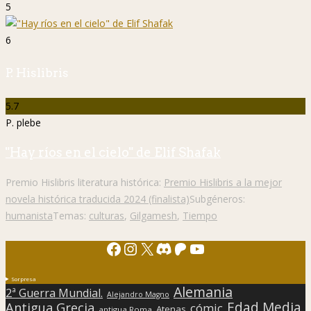
5
6
P. Hislibris
5.7
P. plebe
"Hay ríos en el cielo" de Elif Shafak
Premio Hislibris literatura histórica:
Premio Hislibris a la mejor
novela histórica traducida 2024 (finalista)
Subgéneros:
humanista
Temas:
culturas
,
Gilgamesh
,
Tiempo
Facebook
Instagram
X
Discord
Patreon
YouTube
Sorpresa
Alemania
2ª Guerra Mundial.
Alejandro Magno
Edad Media
Antigua Grecia
cómic
Atenas
antigua Roma