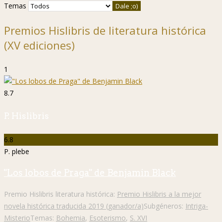
Temas
Premios Hislibris de literatura histórica
(XV ediciones)
1
8.7
P. Hislibris
6.8
P. plebe
"Los lobos de Praga" de Benjamin Black
Premio Hislibris literatura histórica:
Premio Hislibris a la mejor
novela histórica traducida 2019 (ganador/a)
Subgéneros:
Intriga-
Misterio
Temas:
Bohemia
,
Esoterismo
,
S. XVI