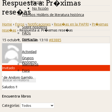
Respuesta a: Pr�ximas
Ficción
No ficción
rese�as
Premios Hislibris de literatura histórica
Info
Home
›
Foros
›
Notificaciones
›
Rese�as en la PAPRI
›
Pr�ximas
Sobre nosotros
rese�as
›
Respuesta a: Pr�ximas rese�as
FAQs
Contacto
15 octubre, 2025 a las 13:10
#83885
Hislibreños
Actividad
Grupos
Anónimo
Miembros
Invitado
Foro
‘ de Andoni Garrido.
Saludos !!
Encuentra libros
Categorías