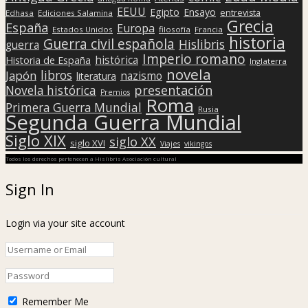
EEUU
Egipto
Ensayo
entrevista
Edhasa
Ediciones Salamina
Grecia
España
Europa
Estados Unidos
filosofía
Francia
historia
Guerra civil española
Hislibris
guerra
Imperio romano
histórica
Historia de España
Inglaterra
novela
libros
Japón
nazismo
literatura
presentación
Novela histórica
Premios
Roma
Primera Guerra Mundial
Rusia
Segunda Guerra Mundial
Siglo XIX
siglo XX
siglo XVI
Viajes
vikingos
Todos los derechos pertenecen a Hislibris Asociación cultural
Sign In
Login via your site account
Remember Me