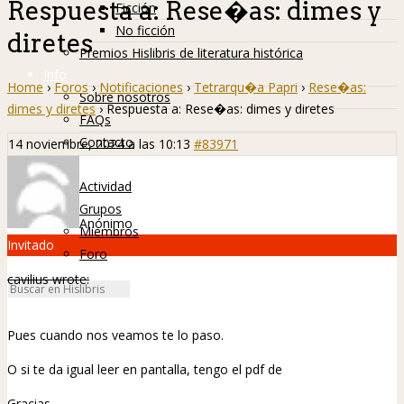
Respuesta a: Rese�as: dimes y
Ficción
No ficción
diretes
Premios Hislibris de literatura histórica
Info
Home
›
Foros
›
Notificaciones
›
Tetrarqu�a Papri
›
Rese�as:
Sobre nosotros
dimes y diretes
›
Respuesta a: Rese�as: dimes y diretes
FAQs
Contacto
14 noviembre, 2024 a las 10:13
#83971
Hislibreños
Actividad
Grupos
Anónimo
Miembros
Invitado
Foro
cavilius wrote:
Pues cuando nos veamos te lo paso.
O si te da igual leer en pantalla, tengo el pdf de
Gracias.