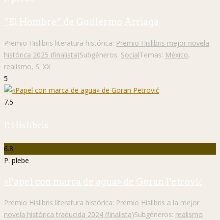
“El Hombre” de Guillermo Arriaga
Premio Hislibris literatura histórica:
Premio Hislibris mejor novela
histórica 2025 (finalista)
Subgéneros:
Social
Temas:
México
,
realismo
,
S. XX
5
7.5
P. Hislibris
6.8
P. plebe
«Papel con marca de agua» de Goran Petrović
Premio Hislibris literatura histórica:
Premio Hislibris a la mejor
novela histórica traducida 2024 (finalista)
Subgéneros:
realismo