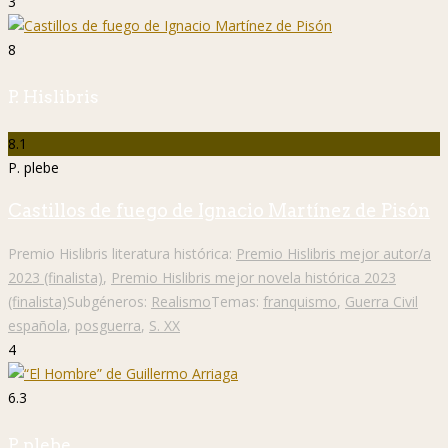
3
8
P. Hislibris
8.1
P. plebe
Castillos de fuego de Ignacio Martínez de Pisón
Premio Hislibris literatura histórica:
Premio Hislibris mejor autor/a
2023 (finalista)
,
Premio Hislibris mejor novela histórica 2023
(finalista)
Subgéneros:
Realismo
Temas:
franquismo
,
Guerra Civil
española
,
posguerra
,
S. XX
4
6.3
P. plebe