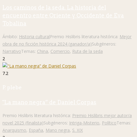
Los caminos de la seda. La historia del
encuentro entre Oriente y Occidente de Eva
Tobalina
Ámbito:
Historia cultural
Premio Hislibris literatura histórica:
Mejor
obra de no ficción histórica 2024 (ganador/a)
Subgéneros:
Narrativo
Temas:
China
,
Comercio
,
Ruta de la seda
2
7.2
P. plebe
"La mano negra” de Daniel Corpas
Premio Hislibris literatura histórica:
Premio Hislibris mejor autor/a
novel 2025 (finalista)
Subgéneros:
Intriga-Misterio
,
Político
Temas:
Anarquismo
,
España
,
Mano negra
,
S. XIX