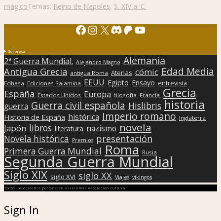
mágico
Temas:
Reino de Napoles
,
S. XIV a. C.
Facebook
Instagram
X
Discord
Patreon
YouTube
Sorpresa
Alemania
2ª Guerra Mundial.
Alejandro Magno
Edad Media
Antigua Grecia
cómic
Atenas
antigua Roma
EEUU
Egipto
Ensayo
entrevista
Edhasa
Ediciones Salamina
Grecia
España
Europa
Estados Unidos
filosofía
Francia
historia
Guerra civil española
Hislibris
guerra
Imperio romano
histórica
Historia de España
Inglaterra
novela
libros
Japón
nazismo
literatura
presentación
Novela histórica
Premios
Roma
Primera Guerra Mundial
Rusia
Segunda Guerra Mundial
Siglo XIX
siglo XX
siglo XVI
Viajes
vikingos
Todos los derechos pertenecen a Hislibris Asociación cultural
Sign In