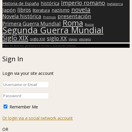
Imperio romano
histórica
Historia de España
Inglaterra
novela
libros
Japón
nazismo
literatura
presentación
Novela histórica
Premios
Roma
Primera Guerra Mundial
Rusia
Segunda Guerra Mundial
Siglo XIX
siglo XX
siglo XVI
Viajes
vikingos
Todos los derechos pertenecen a Hislibris Asociación cultural
Sign In
Login via your site account
Remember Me
Or login via a social network account
OR