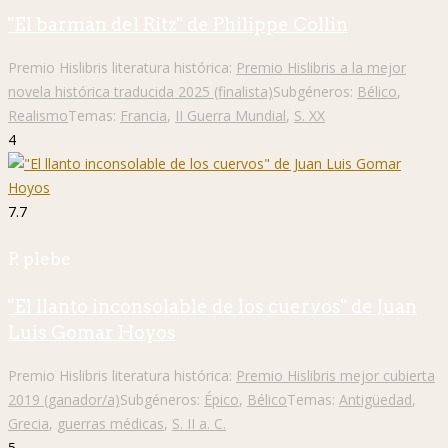
"El barman del Ritz" de Philippe Collin
Premio Hislibris literatura histórica:
Premio Hislibris a la mejor
novela histórica traducida 2025 (finalista)
Subgéneros:
Bélico
,
Realismo
Temas:
Francia
,
II Guerra Mundial
,
S. XX
4
7.7
P. plebe
"El llanto inconsolable de los cuervos" de Juan
Luis Gomar Hoyos
Premio Hislibris literatura histórica:
Premio Hislibris mejor cubierta
2019 (ganador/a)
Subgéneros:
Épico
,
Bélico
Temas:
Antigüedad
,
Grecia
,
guerras médicas
,
S. II a. C.
5