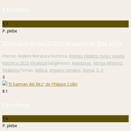
P. Hislibris
5.7
P. plebe
El esclavo de los 32.000 denarios de Blas Malo
Premio Hislibris literatura histórica:
Premio Hislibris mejor novela
histórica 2023 (finalista)
Subgéneros:
Aventuras
,
Intriga-Misterio
,
Realismo
Temas:
Bética
,
Imperio romano
,
Roma
,
S. II
3
8.1
P. Hislibris
7.4
P. plebe