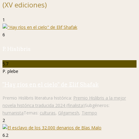
(XV ediciones)
1
6
P. Hislibris
5.7
P. plebe
"Hay ríos en el cielo" de Elif Shafak
Premio Hislibris literatura histórica:
Premio Hislibris a la mejor
novela histórica traducida 2024 (finalista)
Subgéneros:
humanista
Temas:
culturas
,
Gilgamesh
,
Tiempo
2
6.2