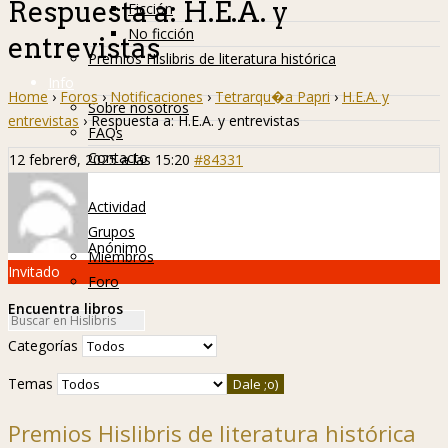
Respuesta a: H.E.A. y
Ficción
No ficción
entrevistas
Premios Hislibris de literatura histórica
Info
Home
›
Foros
›
Notificaciones
›
Tetrarqu�a Papri
›
H.E.A. y
Sobre nosotros
entrevistas
›
Respuesta a: H.E.A. y entrevistas
FAQs
Contacto
12 febrero, 2025 a las 15:20
#84331
Hislibreños
Actividad
Grupos
Anónimo
Miembros
Invitado
Foro
Encuentra libros
Categorías
Temas
Premios Hislibris de literatura histórica