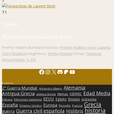
7.1
P. plebe
Perspectivas de Laurent Binet
Premio Hislibris literatura histórica:
Premio Hislibris mejor cubierta
2024 (finalista)
Subgéneros:
Intriga-Misterio
Temas:
Florencia
,
Renacimiento
,
S. XVI
Facebook
Instagram
X
Discord
Patreon
YouTube
Sorpresa
Alemania
2ª Guerra Mundial.
Alejandro Magno
Edad Media
Antigua Grecia
cómic
Atenas
antigua Roma
EEUU
Egipto
Ensayo
entrevista
Edhasa
Ediciones Salamina
Grecia
España
Europa
Estados Unidos
filosofía
Francia
historia
Guerra civil española
Hislibris
guerra