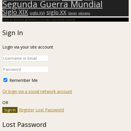
Segunda Guerra Mundial
Siglo XIX
siglo XX
siglo XVI
Viajes
vikingos
Todos los derechos pertenecen a Hislibris Asociación cultural
Sign In
Login via your site account
Remember Me
Or login via a social network account
OR
Register
Lost Password
Lost Password