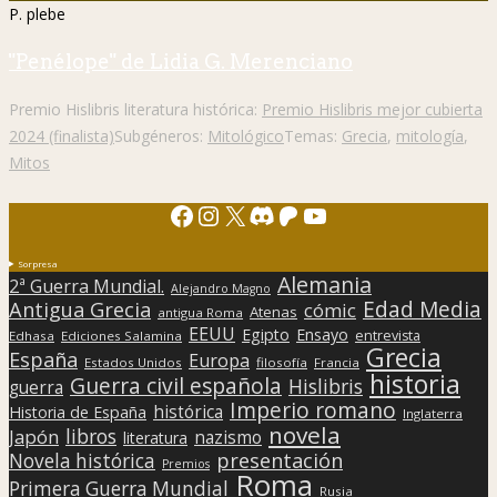
P. plebe
"Penélope" de Lidia G. Merenciano
Premio Hislibris literatura histórica:
Premio Hislibris mejor cubierta
2024 (finalista)
Subgéneros:
Mitológico
Temas:
Grecia
,
mitología
,
Mitos
Facebook
Instagram
X
Discord
Patreon
YouTube
Sorpresa
Alemania
2ª Guerra Mundial.
Alejandro Magno
Edad Media
Antigua Grecia
cómic
Atenas
antigua Roma
EEUU
Egipto
Ensayo
entrevista
Edhasa
Ediciones Salamina
Grecia
España
Europa
Estados Unidos
filosofía
Francia
historia
Guerra civil española
Hislibris
guerra
Imperio romano
histórica
Historia de España
Inglaterra
novela
libros
Japón
nazismo
literatura
presentación
Novela histórica
Premios
Roma
Primera Guerra Mundial
Rusia