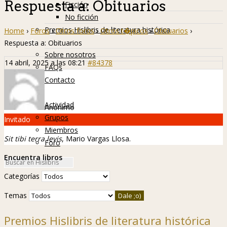
Respuesta a: Obituarios
Ficción
No ficción
Premios Hislibris de literatura histórica
Home
›
Foros
›
Otros foros
›
Otros t�picos
›
Obituarios
›
Info
Respuesta a: Obituarios
Sobre nosotros
14 abril, 2025 a las 08:21
#84378
FAQs
Contacto
Hislibreños
Actividad
Anónimo
Grupos
Invitado
Miembros
Sit tibi terra levis
, Mario Vargas Llosa.
Foro
Encuentra libros
Categorías
Temas
Premios Hislibris de literatura histórica