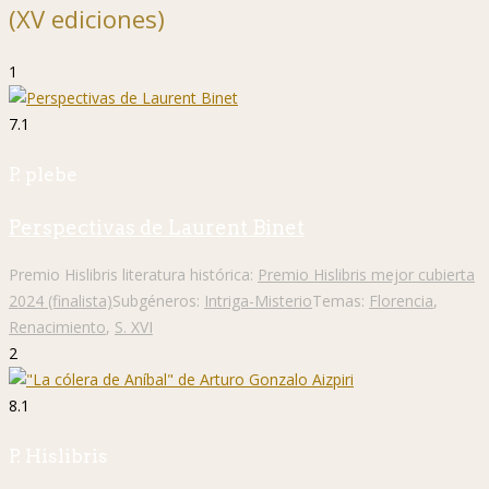
(XV ediciones)
1
7.1
P. plebe
Perspectivas de Laurent Binet
Premio Hislibris literatura histórica:
Premio Hislibris mejor cubierta
2024 (finalista)
Subgéneros:
Intriga-Misterio
Temas:
Florencia
,
Renacimiento
,
S. XVI
2
8.1
P. Hislibris