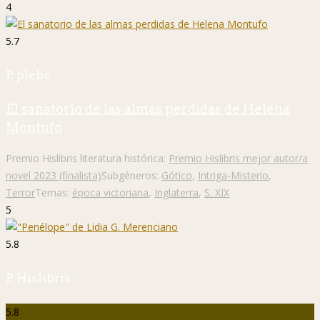
4
5.7
P. plebe
El sanatorio de las almas perdidas de Helena
Montufo
Premio Hislibris literatura histórica:
Premio Hislibris mejor autor/a
novel 2023 (finalista)
Subgéneros:
Gótico
,
Intriga-Misterio
,
Terror
Temas:
época victoriana
,
Inglaterra
,
S. XIX
5
5.8
P. Hislibris
5.8