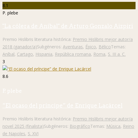
8.1
P. plebe
"La cólera de Aníbal" de Arturo Gonzalo Aizpiri
Premio Hislibris literatura histórica:
Premio Hislibris mejor autor/a
2018 (ganador/a)
Subgéneros:
Aventuras
,
Épico
,
Bélico
Temas:
Aníbal
,
Cartago
,
Hispania
,
República romana
,
Roma
,
S. III a. C.
3
8.6
P. plebe
“El ocaso del príncipe” de Enrique Lacárcel
Premio Hislibris literatura histórica:
Premio Hislibris mejor autor/a
novel 2025 (finalista)
Subgéneros:
Biográfico
Temas:
Música
,
Reino
de Napoles
,
S. XVI