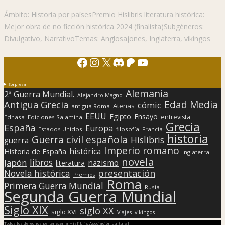
Ámbito:
Historia por países
Premio Hislibris literatura histórica:
Mejor obra de no ficción histórica 2024 (finalista)
Subgéneros:
Divulgativo
,
Narrativo
Temas:
Anglosajones
,
Inglaterra
,
vikingos
Facebook
Instagram
X
Discord
Patreon
YouTube
Sorpresa
Alemania
2ª Guerra Mundial.
Alejandro Magno
Edad Media
Antigua Grecia
cómic
Atenas
antigua Roma
EEUU
Egipto
Ensayo
entrevista
Edhasa
Ediciones Salamina
Grecia
España
Europa
Estados Unidos
filosofía
Francia
historia
Guerra civil española
Hislibris
guerra
Imperio romano
histórica
Historia de España
Inglaterra
novela
libros
Japón
nazismo
literatura
presentación
Novela histórica
Premios
Roma
Primera Guerra Mundial
Rusia
Segunda Guerra Mundial
Siglo XIX
siglo XX
siglo XVI
Viajes
vikingos
Todos los derechos pertenecen a Hislibris Asociación cultural