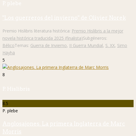
P. plebe
"Los guerreros del invierno" de Olivier Norek
Premio Hislibris literatura histórica:
Premio Hislibris a la mejor
novela histórica traducida 2025 (finalista)
Subgéneros:
Bélico
Temas:
Guerra de Invierno
,
II Guerra Mundial
,
S. XX
,
Simo
Häyhä
5
8
P. Hislibris
8.5
P. plebe
Anglosajones. La primera Inglaterra de Marc
Morris