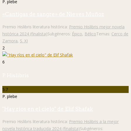
P. plebe
«Cantigas de sangre» de Nieves Muñoz
Premio Hislibris literatura histórica:
Premio Hislibris mejor novela
histórica 2024 (finalista)
Subgéneros:
Épico
,
Bélico
Temas:
Cerco de
Zamora
,
S. XI
2
6
P. Hislibris
5.7
P. plebe
"Hay ríos en el cielo" de Elif Shafak
Premio Hislibris literatura histórica:
Premio Hislibris a la mejor
novela histórica traducida 2024 (finalista)
Subgéneros: