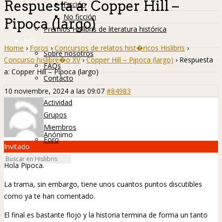
Respuesta a: Copper Hill –
Ficción
No ficción
Pipoca (largo)
Premios Hislibris de literatura histórica
Info
Home
›
Foros
›
Concursos de relatos hist�ricos Hislibris
›
Sobre nosotros
Concurso hislibre�o XV
›
Copper Hill – Pipoca (largo)
›
Respuesta
FAQs
a: Copper Hill – Pipoca (largo)
Contacto
Hislibreños
10 noviembre, 2024 a las 09:07
#84983
Actividad
Grupos
Miembros
Anónimo
Foro
Invitado
Hola Pipoca.
La trama, sin embargo, tiene unos cuantos puntos discutibles
como ya te han comentado.
El final es bastante flojo y la historia termina de forma un tanto