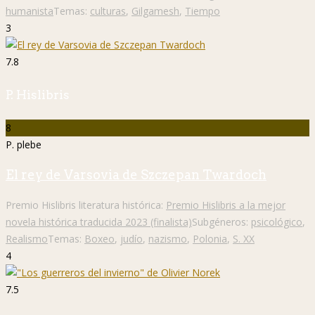
humanista
Temas:
culturas
,
Gilgamesh
,
Tiempo
3
7.8
P. Hislibris
8
P. plebe
El rey de Varsovia de Szczepan Twardoch
Premio Hislibris literatura histórica:
Premio Hislibris a la mejor
novela histórica traducida 2023 (finalista)
Subgéneros:
psicológico
,
Realismo
Temas:
Boxeo
,
judío
,
nazismo
,
Polonia
,
S. XX
4
7.5